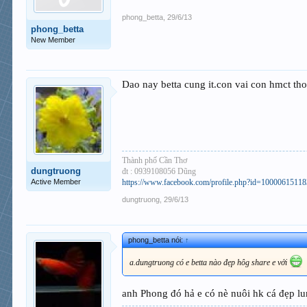
phong_betta
,
29/6/13
phong_betta
New Member
Dao nay betta cung it.con vai con hmct tho
Thành phố Cần Thơ
dungtruong
đt : 0939108056 Dũng
Active Member
https://www.facebook.com/profile.php?id=1000061511
dungtruong
,
29/6/13
phong_betta nói:
↑
a.dungtruong có e betta nào đẹp hôg share e với
anh Phong đó hả e có nè nuôi hk cá đẹp lu