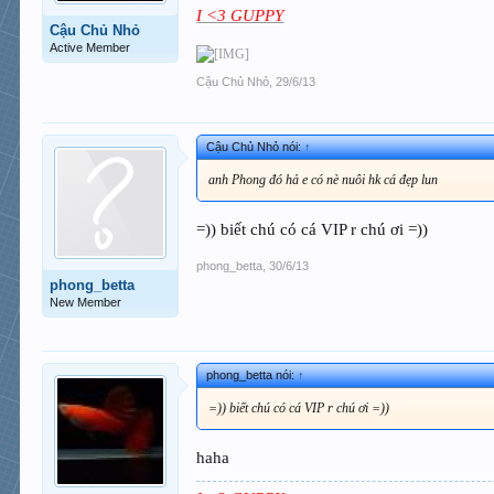
I <3 GUPPY
Cậu Chủ Nhỏ
Active Member
Cậu Chủ Nhỏ
,
29/6/13
Cậu Chủ Nhỏ nói:
↑
anh Phong đó hả e có nè nuôi hk cá đẹp lun
=)) biết chú có cá VIP r chú ơi =))
phong_betta
,
30/6/13
phong_betta
New Member
phong_betta nói:
↑
=)) biết chú có cá VIP r chú ơi =))
haha