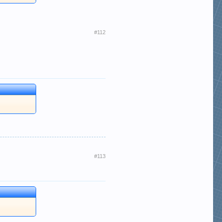
#112
#113