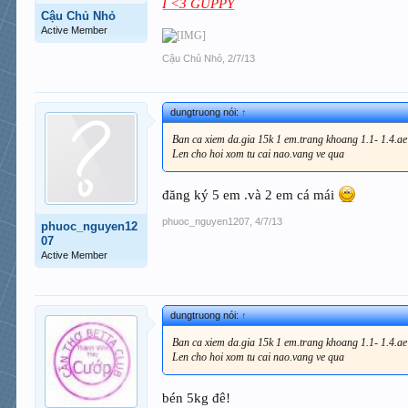
I <3 GUPPY
Cậu Chủ Nhỏ
Active Member
Cậu Chủ Nhỏ
,
2/7/13
dungtruong nói:
↑
Ban ca xiem da.gia 15k 1 em.trang khoang 1.1- 1.4.ae ct
Len cho hoi xom tu cai nao.vang ve qua
đăng ký 5 em .và 2 em cá mái
phuoc_nguyen1207
,
4/7/13
phuoc_nguyen12
07
Active Member
dungtruong nói:
↑
Ban ca xiem da.gia 15k 1 em.trang khoang 1.1- 1.4.ae ct
Len cho hoi xom tu cai nao.vang ve qua
bén 5kg đê!