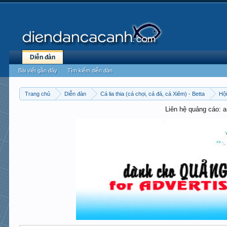
Diễn đàn
Bài viết gần đây
Tìm kiếm diễn đàn
Trang chủ
Diễn đàn
Cá lia thia (cá chọi, cá đá, cá Xiêm) - Betta
Hội
Liên hệ quảng cáo: 