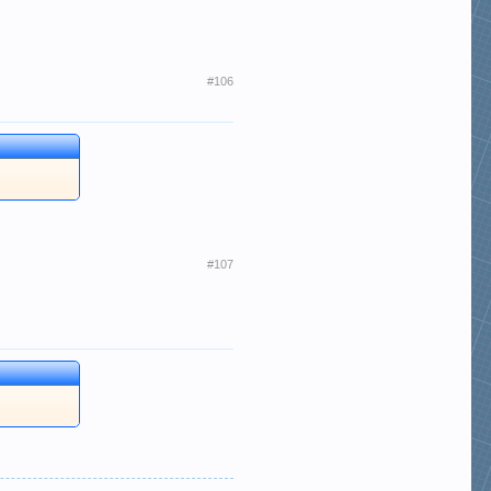
#106
#107