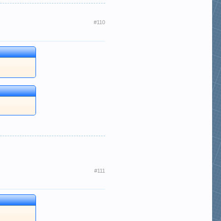
#110
#111