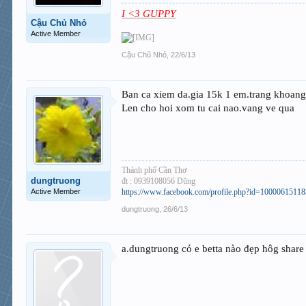
I <3 GUPPY
Cậu Chủ Nhỏ
Active Member
Cậu Chủ Nhỏ
,
22/6/13
Ban ca xiem da.gia 15k 1 em.trang khoang 1.
Len cho hoi xom tu cai nao.vang ve qua
Thành phố Cần Thơ
dungtruong
đt : 0939108056 Dũng
Active Member
https://www.facebook.com/profile.php?id=1000061511
dungtruong
,
26/6/13
a.dungtruong có e betta nào đẹp hôg share