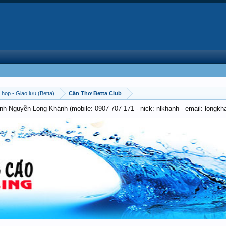
 họp - Giao lưu (Betta)
Cần Thơ Betta Club
anh Nguyễn Long Khánh (mobile: 0907 707 171 - nick: nlkhanh - email: long