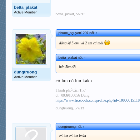
betta_plakat
Active Member
betta_plakat
,
5/7/13
phuoc_nguyen1207 nói:
↑
đăng ký 5 em .và 2 em cá mái
betta_plakat nói:
↑
bén 5kg đê!
dungtruong
Active Member
có lun có lun kaka
Thành phố Cần Thơ
đt : 0939108056 Dũng
https://www.facebook.com/profile.php?id=1000061511
dungtruong
,
5/7/13
dungtruong nói:
↑
có lun có lun kaka