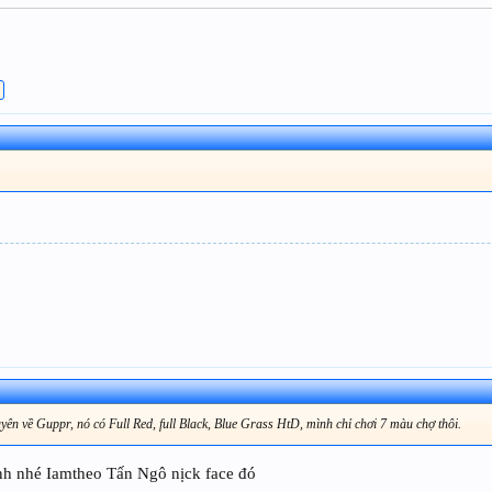
yên về Guppr, nó có Full Red, full Black, Blue Grass HtD, mình chỉ chơi 7 màu chợ thôi.
anh nhé Iamtheo Tấn Ngô nịck face đó