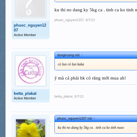
ku thi no dang ky 5kg ca . tinh ca ko tinh 
phuoc_nguyen1207
,
6/7/13
phuoc_nguyen12
07
Active Member
dungtruong nói:
↑
có lun có lun kaka
ý mà cá phải hk có răng mới mua ah!
betta_plakat
betta_plakat
,
6/7/13
Active Member
phuoc_nguyen1207 nói:
↑
ku thi no dang ky 5kg ca . tinh ca ko tinh nuoc