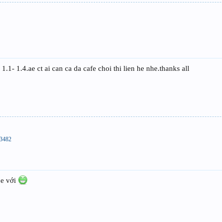
1- 1.4.ae ct ai can ca da cafe choi thi lien he nhe.thanks all
83482
 e với