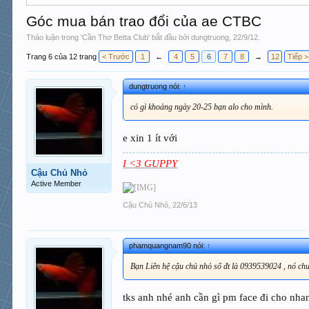
Góc mua bán trao đổi của ae CTBC
Thảo luận trong '
Cần Thơ Betta Club
' bắt đầu bởi
dungtruong
,
22/9/12
.
Trang 6 của 12 trang
< Trước
1
←
4
5
6
7
8
→
12
Tiếp >
dungtruong nói:
↑
có gì khoảng ngày 20-25 bạn alo cho mình.
e xin 1 ít với
I <3 GUPPY
Cậu Chủ Nhỏ
Active Member
Cậu Chủ Nhỏ
,
22/6/13
phamquangnam90 nói:
↑
Bạn Liên hệ cậu chủ nhỏ số đt là 0939539024 , nó chu
tks anh nhé anh cần gì pm face đi cho nh