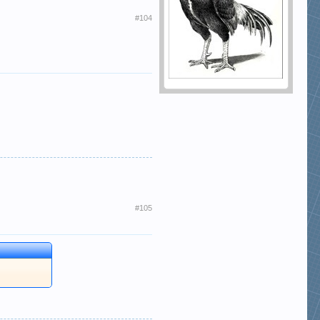
#104
#105