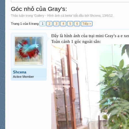
Góc nhỏ của Gray's:
Thảo luận trong '
Gallery - Hình ảnh cá betta
' bắt đầu bởi
Shcena
,
13/6/12
.
Trang 1 của 6 trang
1
2
3
4
5
6
Tiếp >
Đây là hình ảnh của trại mini Gray's a e x
Toàn cảnh 1 góc ngoài sân:
Shcena
Active Member