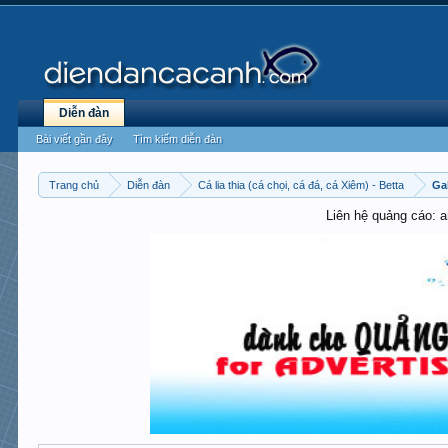
Diễn đàn
Bài viết gần đây
Tìm kiếm diễn đàn
Trang chủ
Diễn đàn
Cá lia thia (cá chọi, cá đá, cá Xiêm) - Betta
Gal
Liên hệ quảng cáo: 