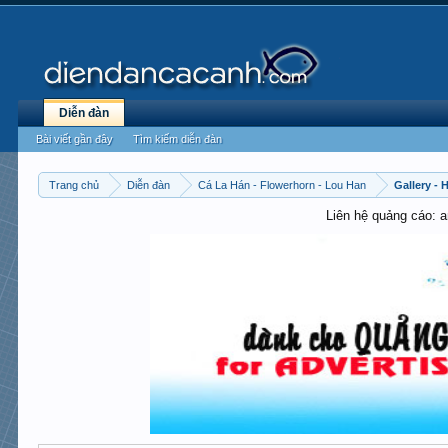
Diễn đàn
Bài viết gần đây
Tìm kiếm diễn đàn
Trang chủ
Diễn đàn
Cá La Hán - Flowerhorn - Lou Han
Gallery -
Liên hệ quảng cáo: 