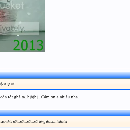
ấy a up cá
còn tốt ghê ta..hjhjhj...Cảm ơn e nhiều nha.
o chịu nổi...nổi...nổi...nổi lòng tham....hahaha