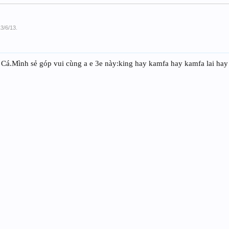
13/6/13
.
 Cá.Mình sẻ góp vui cùng a e 3e này:king hay kamfa hay kamfa lai hay k