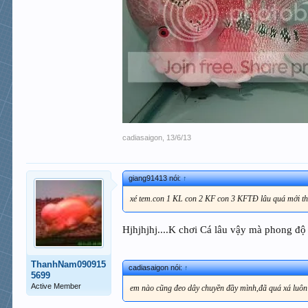
cadiasaigon
,
13/6/13
giang91413 nói:
↑
xé tem.con 1 KL con 2 KF con 3 KFTĐ lâu quá mới th
Hjhjhjhj....K chơi Cá lâu vậy mà phong độ 
ThanhNam090915
cadiasaigon nói:
↑
5699
Active Member
em nào cũng đeo dây chuyền đầy mình,đã quá xá luôn sa