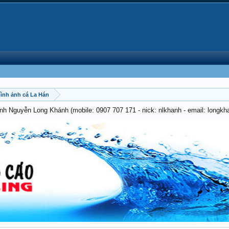
 Hình ảnh cá La Hán
anh Nguyễn Long Khánh (mobile: 0907 707 171 - nick: nlkhanh - email: long