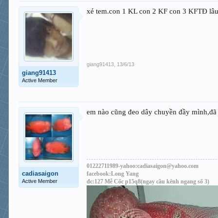
xé tem.con 1 KL con 2 KF con 3 KFTĐ lâu
giang91413
,
13/6/13
giang91413
Active Member
em nào cũng đeo dây chuyền đầy mình,đã qu
01222711989-yahoo:cadiasaigon@yahoo.com
cadiasaigon
facebook:Long Yang
Active Member
đc:127 Mễ Cốc p15q8(ngay cầu kênh ngang số 3)