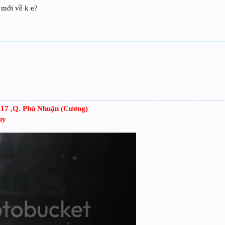
 mới về k e?
F17 ,Q. Phú Nhuận (Cương)
uy