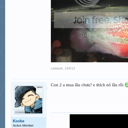
cadepok
,
13/6/13
Con 2 a mua lâu chưa? e thích nó lâu rồi
Koobe
Active Member