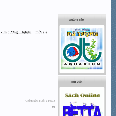
Quảng cáo
im cương....hjhjhj....mời a e
Thư viện
Chỉnh sửa cuối:
14/6/13
#1