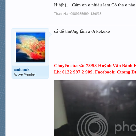
Hjhjhj.....Cảm ơn e nhiều lắm.Có tha e nào
ThanhNam0909155699
,
13/6/13
cá dễ thương lắm a ơi kekeke
Chuyên cửa sắt 73/53 Huỳnh Văn Bánh 
cadepok
Lh: 0122 997 2 909. Facebook: Cương D
Active Member