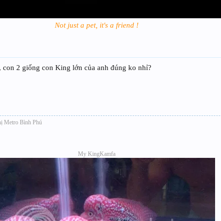
Not just a pet, it's a friend !
i, con 2 giống con King lớn của anh đúng ko nhỉ?
hị Metro Bình Phú
My KingKamfa