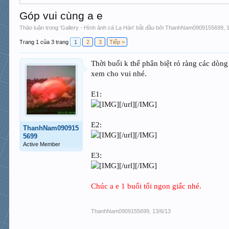
Góp vui cùng a e
Thảo luận trong '
Gallery - Hình ảnh cá La Hán
' bắt đầu bởi
ThanhNam0909155699
,
Trang 1 của 3 trang
1
2
3
Tiếp >
Thời buổi k thể phân biệt rỏ ràng các dòng
xem cho vui nhé.
E1:
[/url][/IMG]
E2:
ThanhNam090915
[/url][/IMG]
5699
Active Member
E3:
[/url][/IMG]
Chúc a e 1 buổi tối ngon giấc nhé.
ThanhNam0909155699
,
13/6/13