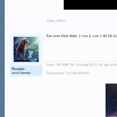
Koobe
,
13/6/13
Em xem hình được 2 con à, con 1 thì bít ò
Phone : 093.9968.789, 24 Đường 26 P11 Q6, gần siêu t
Rongdo
Active Member
Techcombank: 114 2494 4456 011