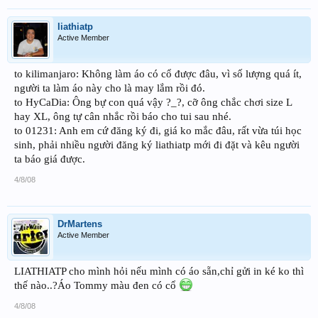
liathiatp
Active Member
to kilimanjaro: Không làm áo có cổ được đâu, vì số lượng quá ít,
người ta làm áo này cho là may lắm rồi đó.
to HyCaDia: Ông bự con quá vậy ?_?, cỡ ông chắc chơi size L
hay XL, ông tự cân nhắc rồi báo cho tui sau nhé.
to 01231: Anh em cứ đăng ký đi, giá ko mắc đâu, rất vừa túi học
sinh, phải nhiều người đăng ký liathiatp mới đi đặt và kêu người
ta báo giá được.
4/8/08
DrMartens
Active Member
LIATHIATP cho mình hỏi nếu mình có áo sẵn,chỉ gửi in ké ko thì
thế nào..?Áo Tommy màu đen có cổ
4/8/08