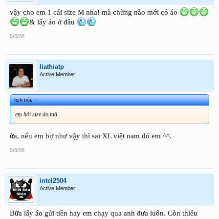
vậy cho em 1 cái size M nha! mà chừng nào mới có áo
& lấy áo ở đâu
5/8/08
liathiatp
Active Member
fish nói:
↑
em hỏi size áo mà
ừa, nếu em bự như vậy thì sai XL việt nam đó em ^^.
5/8/08
intel2504
Active Member
Bữa lấy áo gửi tiền hay em chạy qua anh đưa luôn. Còn thiếu