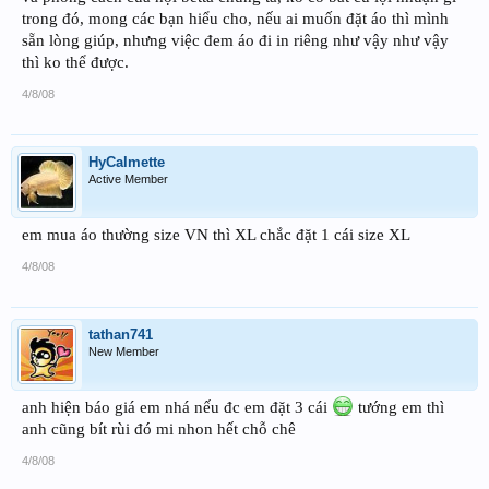
trong đó, mong các bạn hiểu cho, nếu ai muốn đặt áo thì mình
sẵn lòng giúp, nhưng việc đem áo đi in riêng như vậy như vậy
thì ko thể được.
4/8/08
HyCalmette
Active Member
em mua áo thường size VN thì XL chắc đặt 1 cái size XL
4/8/08
tathan741
New Member
anh hiện báo giá em nhá nếu đc em đặt 3 cái
tướng em thì
anh cũng bít rùi đó mi nhon hết chỗ chê
4/8/08