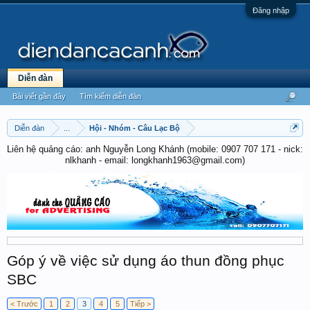
Đăng nhập
Diễn đàn
Bài viết gần đây
Tìm kiếm diễn đàn
Diễn đàn
...
Hội - Nhóm - Câu Lạc Bộ
Liên hệ quảng cáo: anh Nguyễn Long Khánh (mobile: 0907 707 171 - nick:
nlkhanh - email: longkhanh1963@gmail.com)
Góp ý về việc sử dụng áo thun đồng phục
SBC
< Trước
1
2
3
4
5
Tiếp >