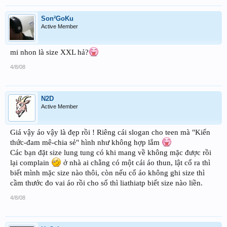
Son²GoKu
Active Member
mi nhon là size XXL hả?
4/8/08
N2D
Active Member
Giá vậy áo vậy là đẹp rồi ! Riêng cái slogan cho teen mà "Kiến
thức-đam mê-chia sẻ" hình như không hợp lắm
Các bạn đặt size lung tung có khi mang về không mặc được rồi
lại complain
ở nhà ai chằng có một cái áo thun, lật cổ ra thì
biết mình mặc size nào thôi, còn nếu cổ áo không ghi size thì
cầm thước đo vai áo rồi cho số thì liathiatp biết size nào liền.
4/8/08