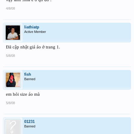
4/8/08
liathiatp
Active Member
Đã cập nhật giá áo ở trang 1.
5/8/08
fish
Banned
em hỏi size áo mà
5/8/08
01231
Banned