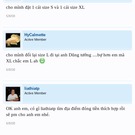
cho mình đặt 1 cái size S và 1 cái size XL
5/8/08
HyCalmette
Active Member
cho mình đổi lại size L đi tại anh Dũng tướng ....bự hơn em mà
XL chắc em L ah
6/8/08
liathiatp
Active Member
OK anh em, có gì liathiatp tìm địa điểm đóng tiền thích hợp rồi
sẽ pm cho anh em nhé.
6/8/08