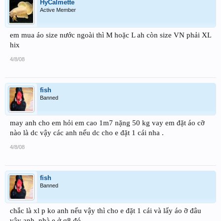
HyCalmette
Active Member
em mua áo size nước ngoài thì M hoặc L ah còn size VN phải XL
hix
4/8/08
fish
Banned
may anh cho em hỏi em cao 1m7 nặng 50 kg vay em đặt áo cỡ
nào là dc vậy các anh nếu dc cho e đặt 1 cái nha .
4/8/08
fish
Banned
chắc là xl p ko anh nếu vậy thì cho e đặt 1 cái và lấy áo ỡ đâu
vậy anh .nhà e ở q8 đó .