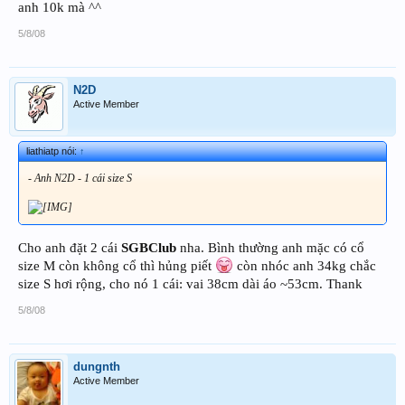
anh 10k mà ^^
5/8/08
N2D
Active Member
liathiatp nói:
↑
- Anh N2D - 1 cái size S
Cho anh đặt 2 cái
SGBClub
nha. Bình thường anh mặc có cổ
size M còn không cổ thì hủng piết
còn nhóc anh 34kg chắc
size S hơi rộng, cho nó 1 cái: vai 38cm dài áo ~53cm. Thank
5/8/08
dungnth
Active Member