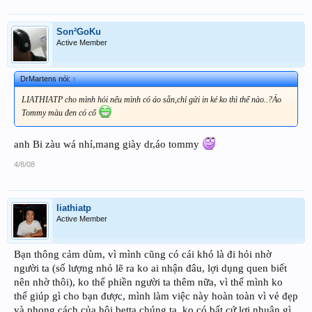
Son²GoKu
Active Member
DrMartens nói:
↑
LIATHIATP cho mình hỏi nếu mình có áo sẵn,chỉ gửi in ké ko thì thế nào..?Áo
Tommy màu đen có cổ
anh Bi zàu wá nhỉ,mang giày dr,áo tommy
4/8/08
liathiatp
Active Member
Bạn thông cảm dùm, vì mình cũng có cái khó là đi hỏi nhờ
người ta (số lượng nhỏ lẽ ra ko ai nhận đâu, lợi dụng quen biết
nên nhờ thôi), ko thể phiền người ta thêm nữa, vì thế mình ko
thể giúp gì cho bạn được, mình làm việc này hoàn toàn vì vẻ đẹp
và phong cách của hội betta chúng ta, ko có bất cứ lợi nhuận gì