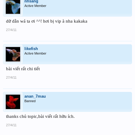
nhsang
Active Member
dữ dằn wá ta ơi ^^! hơi bị vip à nha kakaka
27/4/11
likefish
Active Member
bài viết rất chi tiết
27/4/11
anan_7mau
Banned
thanks chủ topic,bài viết rất hữu ích.
27/4/11