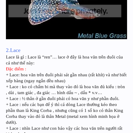
2.Lace
Lace là gì : Lace là “ren”… lace ở đây là hoa văn trên đuôi của
cá như thế này:
Đặc điểm :
+ Lace: hoa văn trên đuôi phải sát gần nhau (rất khít) và như biết
xếp hàng (ngay ngắn đều nhau)
+ Lace : ko có chấm bi mà thay vào đó là hoa văn đủ kiểu : tròn
, dài , tam giác , đa giác … hình dấu ~ , dấu * v.v…
+ Lace : ½ thân ở gần đuôi phải có hoa văn y như phần đuôi.
+ Lace : nếu các bạn để ý thì cá dòng Lace thường kéo theo
phần than là King Corba , nhưng cũng có 1 số ko có thân King
Corba thay vào đó là thân Metal (metal xem hình minh họa ở
dưới).
+ Lace : nhìn Lace như con báo vậy các hoa văn trên người rất