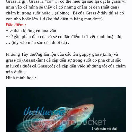
Grass là gì : Grass là “cỏ” … có thể hiểu tại sao lại đặt là grass vì
nhìn vào cá mình sẽ thấy cá có những chấm bi đen (mắt đen)
chấm bi trong suốt hoặc…(albino) . Bi của Grass ở đây thì sẽ có
con nhỏ hoặc lớn 1 tí (ko thể diễn tả bằng mm dc^^)
Đặc điểm :
+ ½ thân không có hoa văn .
+ Ở gần phần đầu của cá sẽ có đặc điểm là 1 vệt xanh hoặc đỏ,
… (tùy vào màu sắc của đuôi cá) .
Phương Tây thường lẫn lộn của các tên guppy glass(kính) và
grass(cỏ).Glass(kính) đề cập đến sự trong suốt có pha chút sắc
màu của đuôi cá.Grass(cỏ) đề cập đến việc sử dụng tốt của chấm
trên đuôi…
Hình minh họa :