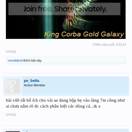
Chỉnh sửa cuối:
1/11/14
27/4/11
vnreddevil
thích bài này.
pe_betta
Active Member
bài viết rất bổ ích cho vài ae đang bập bẹ vào làng 7m cũng như
ai chưa nắm rõ đc cách phân biệt các dòng cá...tk a
27/4/11