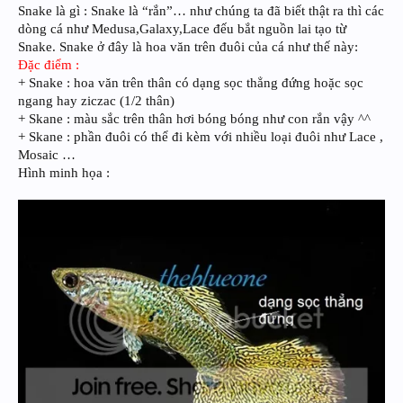
Snake là gì : Snake là “rắn”… như chúng ta đã biết thật ra thì các
dòng cá như Medusa,Galaxy,Lace đếu bắt nguồn lai tạo từ
Snake. Snake ở đây là hoa văn trên đuôi của cá như thế này:
Đặc điểm :
+ Snake : hoa văn trên thân có dạng sọc thẳng đứng hoặc sọc
ngang hay ziczac (1/2 thân)
+ Skane : màu sắc trên thân hơi bóng bóng như con rắn vậy ^^
+ Skane : phần đuôi có thể đi kèm với nhiều loại đuôi như Lace ,
Mosaic …
Hình minh họa :