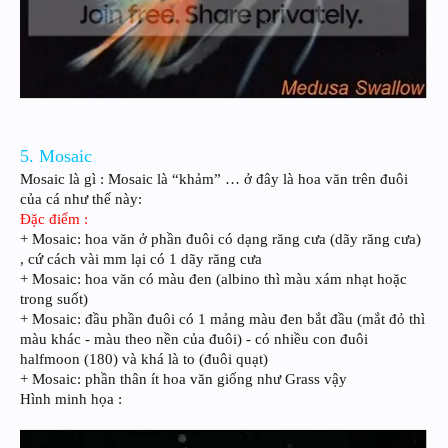
5. Mosaic
Mosaic là gì : Mosaic là “khảm” … ở đây là hoa văn trên đuôi
của cá như thế này:
Đặc điểm :
+ Mosaic: hoa văn ở phần đuôi có dạng răng cưa (dãy răng cưa)
, cứ cách vài mm lại có 1 dãy răng cưa
+ Mosaic: hoa văn có màu đen (albino thì màu xám nhạt hoặc
trong suốt)
+ Mosaic: đầu phần đuôi có 1 mảng màu đen bắt đầu (mắt đỏ thì
màu khác - màu theo nền của đuôi) - có nhiều con đuôi
halfmoon (180) và khá là to (đuôi quạt)
+ Mosaic: phần thân ít hoa văn giống như Grass vậy
Hình minh họa :