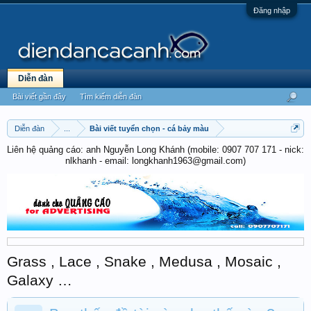
Đăng nhập
Diễn đàn
Bài viết gần đây
Tìm kiếm diễn đàn
Diễn đàn
...
Bài viết tuyển chọn - cá bảy màu
Liên hệ quảng cáo: anh Nguyễn Long Khánh (mobile: 0907 707 171 - nick:
nlkhanh - email: longkhanh1963@gmail.com)
Grass , Lace , Snake , Medusa , Mosaic ,
Galaxy …