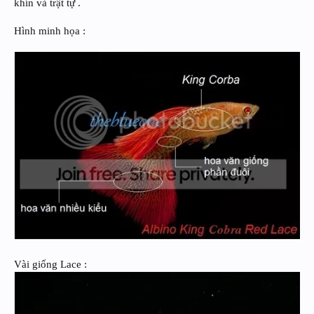
khín và trật tự .
Hình minh họa :
Vài giống Lace :