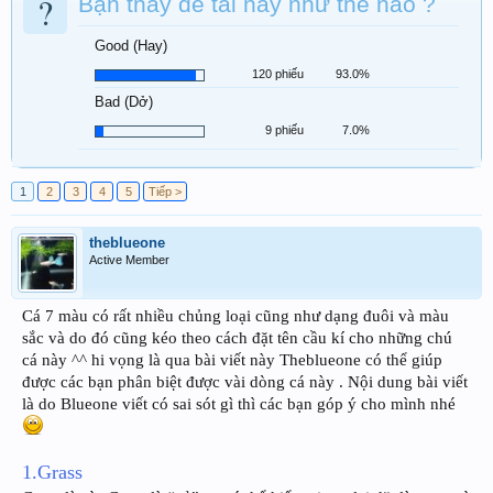
?
Bạn thấy đề tài này như thế nào ?
Good (Hay)
120 phiếu
93.0%
Bad (Dở)
9 phiếu
7.0%
1
2
3
4
5
Tiếp >
theblueone
Active Member
Cá 7 màu có rất nhiều chủng loại cũng như dạng đuôi và màu
sắc và do đó cũng kéo theo cách đặt tên cầu kí cho những chú
cá này ^^ hi vọng là qua bài viết này Theblueone có thể giúp
được các bạn phân biệt được vài dòng cá này . Nội dung bài viết
là do Blueone viết có sai sót gì thì các bạn góp ý cho mình nhé
1.Grass