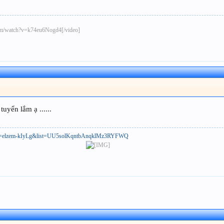
be.com/watch?v=k74eu6Nogd4[/video]
uyển lắm ạ ......
h?v=elzem-kIyLg&list=UU5solKqntbAnqklMz3RYFWQ