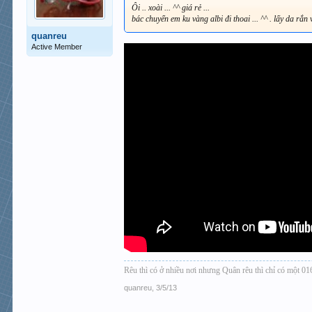
Ôi .. xoài ... ^^ giá rẻ ...
bác chuyển em ku vàng albi đi thoai ... ^^ . lấy da rắn v
quanreu
Active Member
Rêu thì có ở nhiều nơi nhưng Quân rêu thì chỉ có một 
quanreu
,
3/5/13