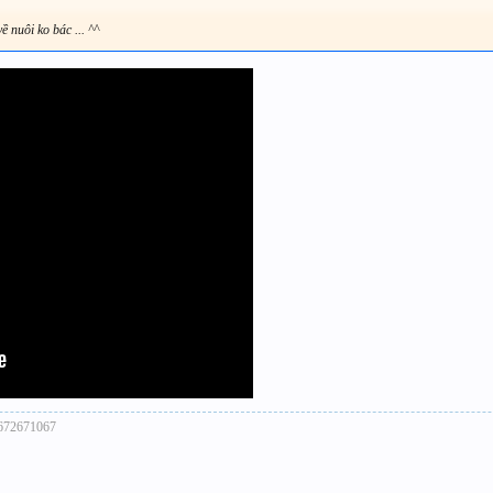
ề nuôi ko bác ... ^^
01672671067