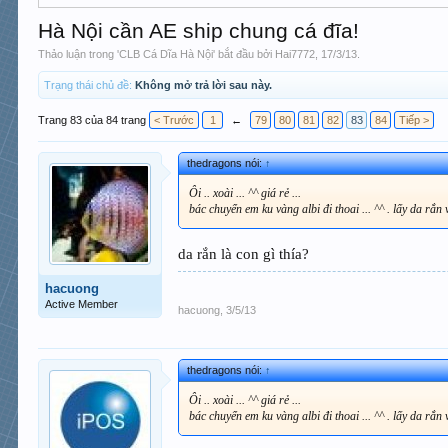
Hà Nội cần AE ship chung cá đĩa!
Thảo luận trong '
CLB Cá Dĩa Hà Nội
' bắt đầu bởi
Hai7772
,
17/3/13
.
Trạng thái chủ đề:
Không mở trả lời sau này.
Trang 83 của 84 trang
< Trước
1
←
79
80
81
82
83
84
Tiếp >
thedragons nói:
↑
Ôi .. xoài ... ^^ giá rẻ ...
bác chuyển em ku vàng albi đi thoai ... ^^ . lấy da rắn v
da rắn là con gì thía?
hacuong
Active Member
hacuong
,
3/5/13
thedragons nói:
↑
Ôi .. xoài ... ^^ giá rẻ ...
bác chuyển em ku vàng albi đi thoai ... ^^ . lấy da rắn v