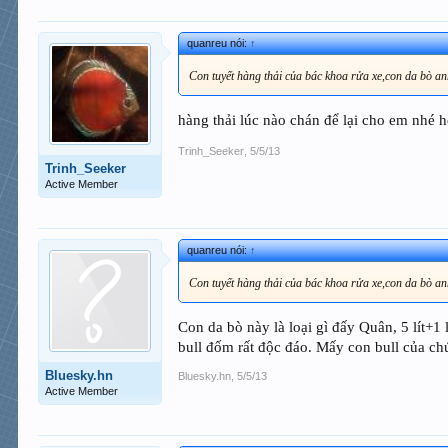
quanreu nói:
↑
Con tuyết hàng thải của bác khoa rửa xe,con da bò 
hàng thải lúc nào chán để lại cho em nhé 
Trinh_Seeker
,
5/5/13
Trinh_Seeker
Active Member
quanreu nói:
↑
Con tuyết hàng thải của bác khoa rửa xe,con da bò 
Con da bò này là loại gì đấy Quân, 5 lít+1
bull đốm rất độc đáo. Mấy con bull của ch
Bluesky.hn
Bluesky.hn
,
5/5/13
Active Member