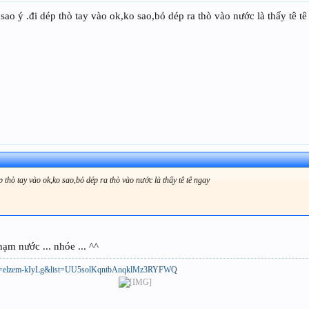
y sao ý .đi dép thò tay vào ok,ko sao,bỏ dép ra thò vào nước là thấy tê 
ép thò tay vào ok,ko sao,bỏ dép ra thò vào nước là thấy tê tê ngay
hạm nước ... nhóe ... ^^
h?v=elzem-kIyLg&list=UU5solKqntbAnqklMz3RYFWQ