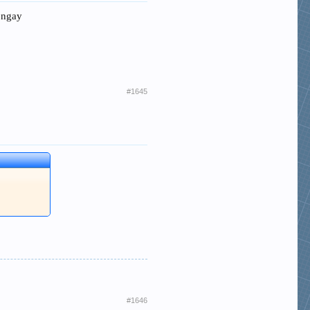
tê ngay
#1645
#1646