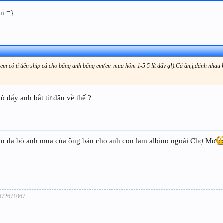
ên =}
ể em có tí tiền ship cá cho bằng anh bằng em(em mua hôm 1-5 5 lít đấy ạ!).Cá ăn,ị,đánh nhau 
ò đấy anh bắt từ đâu về thế ?
con da bò anh mua của ông bán cho anh con lam albino ngoài Chợ Mơ
01672671067