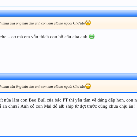
anh mua của ông bán cho anh con lam albino ngoài Chợ Mơ
hehe .. cơ mà em vẫn thích con bồ câu của anh
anh mua của ông bán cho anh con lam albino ngoài Chợ Mơ
 lít nữa làm con Beo Bull của bác PT thì yên tâm về dáng dấp hơn, con 
ú ăn chưa? Anh có con Mal đỏ alb ship từ đợt trước cũng chưa chịu ăn!