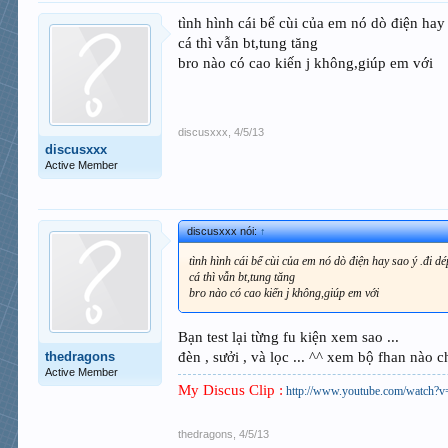
tình hình cái bể cùi của em nó dò điện ha
cá thì vẫn bt,tung tăng
bro nào có cao kiến j không,giúp em với
discusxxx
,
4/5/13
discusxxx
Active Member
discusxxx nói:
↑
tình hình cái bể cùi của em nó dò điện hay sao ý .đi d
cá thì vẫn bt,tung tăng
bro nào có cao kiến j không,giúp em với
Bạn test lại từng fu kiện xem sao ...
thedragons
đèn , sưởi , và lọc ... ^^ xem bộ fhan nào c
Active Member
My Discus Clip :
http://www.youtube.com/watc
thedragons
,
4/5/13