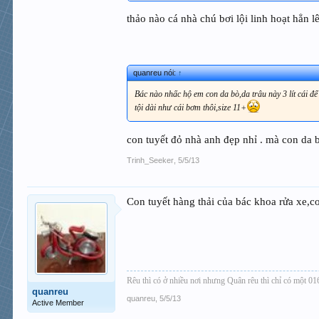
thảo nào cá nhà chú bơi lội linh hoạt hẳn l
quanreu nói:
↑
Bác nào nhấc hộ em con da bò,da trâu này 3 lít cái đ
tội dài như cái bơm thôi,size 11+
con tuyết đỏ nhà anh đẹp nhỉ . mà con da b
Trinh_Seeker
,
5/5/13
Con tuyết hàng thải của bác khoa rửa xe,
Rêu thì có ở nhiều nơi nhưng Quân rêu thì chỉ có một 
quanreu
quanreu
,
5/5/13
Active Member