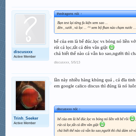
thedragons nói:
↑
Bạn test lại từng fu kiện xem sao ...
đèn , sưởi , và lọc ... ^^ xem bộ fhan nào chạm nước ...
bể của em là bể đúc.lọc vs bóng nó liền vớ
rút cả lọc,tắt cả đèn vân giật
discusxxx
chả biết thế nào cá vẫn ko sao,người thì c
Active Member
discusxxx
,
5/5/13
lần này nhiều hàng khủng quá , cá đĩa tin
em google calico discus thì đúng là nó luô
discusxxx nói:
↑
Trinh_Seeker
bể của em là bể đúc.lọc vs bóng nó liền với bể rồi
Active Member
rút cả lọc,tắt cả đèn vân giật
chả biết thế nào cá vẫn ko sao,người thì chả dám sờ v