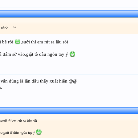
 nhóe ... ^^
i bể rồi
,sưởi thì em rút ra lâu rồi
hả dám sờ vào,giật tê đầu ngón tay ý
h vân đúng là lần đầu thấy xuất hiện @@
n.
,sưởi thì em rút ra lâu rồi
ào,giật tê đầu ngón tay ý