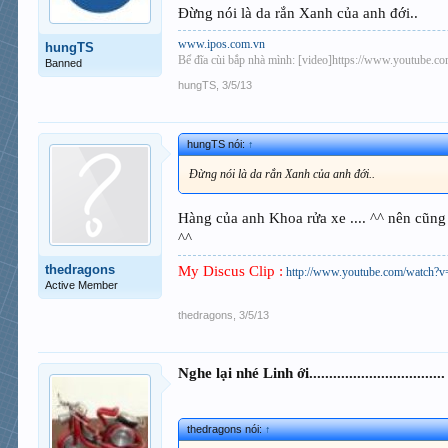
Đừng nói là da rắn Xanh của anh đới..
www.ipos.com.vn
hungTS
Bể đĩa cùi bắp nhà mình: [video]https://www.youtu
Banned
hungTS
,
3/5/13
hungTS nói:
↑
Đừng nói là da rắn Xanh của anh đới..
Hàng của anh Khoa rửa xe .... ^^ nên cũng t
^^
thedragons
My Discus Clip :
http://www.youtube.com/watc
Active Member
thedragons
,
3/5/13
Nghe lại nhé Linh ới..................................
thedragons nói:
↑