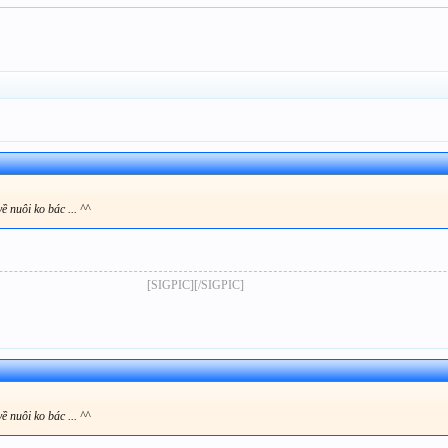
ề nuôi ko bác ... ^^
[SIGPIC][/SIGPIC]​
ề nuôi ko bác ... ^^