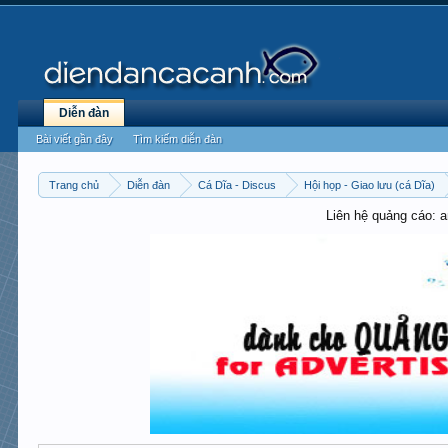
Diễn đàn
Bài viết gần đây
Tìm kiếm diễn đàn
Trang chủ
Diễn đàn
Cá Dĩa - Discus
Hội họp - Giao lưu (cá Dĩa)
Liên hệ quảng cáo: 