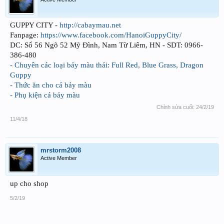
GUPPY CITY -
http://cabaymau.net
Fanpage:
https://www.facebook.com/HanoiGuppyCity/
DC: Số 56 Ngõ 52 Mỹ Đình, Nam Từ Liêm, HN - SDT: 0966-
386-480
- Chuyên các loại bảy màu thái: Full Red, Blue Grass, Dragon
Guppy
- Thức ăn cho cá bảy màu
- Phụ kiện cá bảy màu
Chỉnh sửa cuối:
24/2/19
11/4/18
mrstorm2008
Active Member
up cho shop
5/2/19