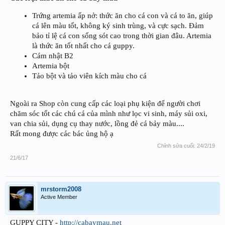
Trứng artemia ấp nở: thức ăn cho cá con và cá to ăn, giúp
cá lên màu tốt, không ký sinh trùng, và cực sạch. Đảm
bảo tỉ lệ cá con sống sót cao trong thời gian đâu. Artemia
là thức ăn tốt nhất cho cá guppy.
Cám nhật B2
Artemia bột
Tảo bột và tảo viên kích màu cho cá
Ngoài ra Shop còn cung cấp các loại phụ kiện để người chơi
chăm sóc tốt các chú cá của mình như lọc vi sinh, máy sủi oxi,
van chia sủi, dụng cụ thay nước, lồng đẻ cá bảy màu....
Rất mong được các bác ủng hộ ạ
Chỉnh sửa cuối:
24/2/19
21/6/17
mrstorm2008
Active Member
GUPPY CITY -
http://cabaymau.net