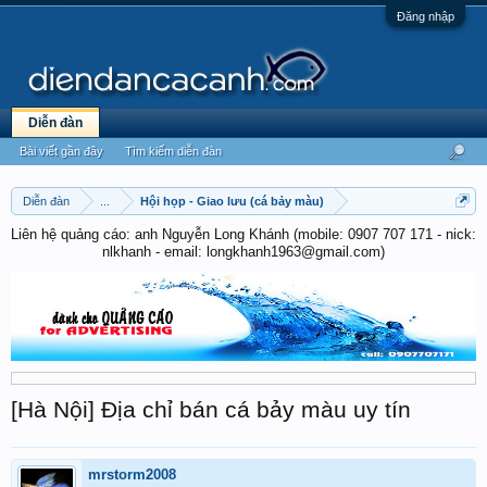
Đăng nhập
Diễn đàn
Bài viết gần đây
Tìm kiếm diễn đàn
Diễn đàn
...
Hội họp - Giao lưu (cá bảy màu)
Liên hệ quảng cáo: anh Nguyễn Long Khánh (mobile: 0907 707 171 - nick:
nlkhanh - email: longkhanh1963@gmail.com)
[Hà Nội] Địa chỉ bán cá bảy màu uy tín
mrstorm2008