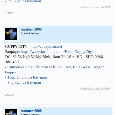
- Phụ kiện cá bảy màu
Chỉnh sửa cuối:
24/2/19
2/9/17
mrstorm2008
Active Member
GUPPY CITY -
http://cabaymau.net
Fanpage:
https://www.facebook.com/HanoiGuppyCity/
DC: Số 56 Ngõ 52 Mỹ Đình, Nam Từ Liêm, HN - SDT: 0966-
386-480
- Chuyên các loại bảy màu thái: Full Red, Blue Grass, Dragon
Guppy
- Thức ăn cho cá bảy màu
- Phụ kiện cá bảy màu
Chỉnh sửa cuối:
24/2/19
28/2/18
mrstorm2008
Active Member