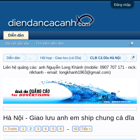
Đăng nhập
Diễn đàn
Bài viết gần đây
Tìm kiếm diễn đàn
Diễn đàn
...
Hội họp - Giao lưu (cá Dĩa)
CLB Cá Dĩa Hà Nội
Liên hệ quảng cáo: anh Nguyễn Long Khánh (mobile: 0907 707 171 - nick:
nlkhanh - email: longkhanh1963@gmail.com)
Hà Nội - Giao lưu anh em ship chung cá dĩa
< Trước
1
2
3
4
5
6
→
42
Tiếp >