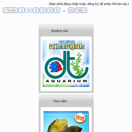
(Bạn phải đăng nhập hoặc đăng ký để phản hồi bài này.)
< Trước
1
2
3
4
5
6
→
42
Tiếp >
Quảng cáo
Thư viện