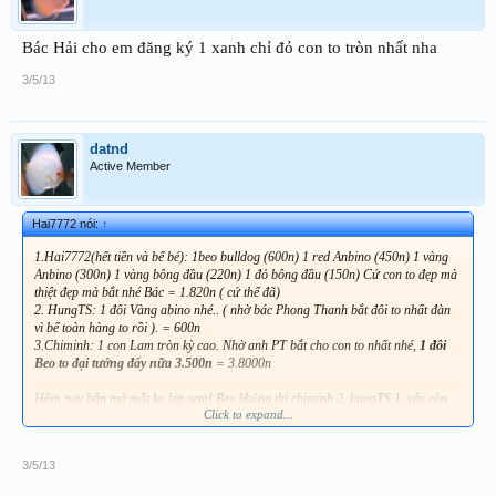
Bác Hải cho em đăng ký 1 xanh chỉ đỏ con to tròn nhất nha
3/5/13
datnd
Active Member
Hai7772 nói:
↑
1.Hai7772(hết tiền và bể bé): 1beo bulldog (600n) 1 red Anbino (450n) 1 vàng
Anbino (300n) 1 vàng bông đầu (220n) 1 đỏ bông đầu (150n) Cứ con to đẹp mà
thiệt đẹp mà bắt nhé Bác = 1.820n ( cứ thế đã)
2. HungTS: 1 đôi Vàng abino nhé.. ( nhờ bác Phong Thanh bắt đôi to nhất đàn
vì bể toàn hàng to rồi ). = 600n
3.Chiminh: 1 con Lam tròn kỳ cao. Nhờ anh PT bắt cho con to nhất nhé,
1 đôi
Beo to đại tướng đấy nữa 3.500n
= 3.8000n
Hôm nay bận mờ mắt ko kịp xem! Beo khủng thì chiminh 2, hungTS 1, vậy còn
Click to expand...
lại 1 em thì cho em đăng kí nhé. Em bắt thêm 1 Lam kỳ cao và 1 Mal vàng albino
bông đầu size 8+ - 9. Tổng số 2.270n
3/5/13
Còn tinh vân với gì gì đó loạn hết cả lên, chẳng hiểu gì cả. Bác nào show giúp
em hình loại tinh vân này với.