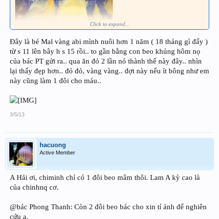
Click to expand...
Đây là bé Mal vàng abi mình nuôi hơn 1 năm ( 18 tháng gì đấy )
từ s 11 lên bây h s 15 rồi.. to gần bằng con beo khủng hôm nọ
của bác PT gửi ra.. qua ăn đỏ 2 lần nó thành thế này đây.. nhìn
lại thấy đẹp hơn.. đỏ đỏ, vàng vàng.. đợt này nếu ít bông như em
này cũng làm 1 đôi cho máu..
3/5/13
hacuong
Active Member
A Hải ơi, chiminh chỉ có 1 đôi beo mâm thôi. Lam A kỳ cao là
của chinhnq cơ.
@bác Phong Thanh: Còn 2 đôi beo bác cho xin tí ảnh để nghiên
cứu ạ.