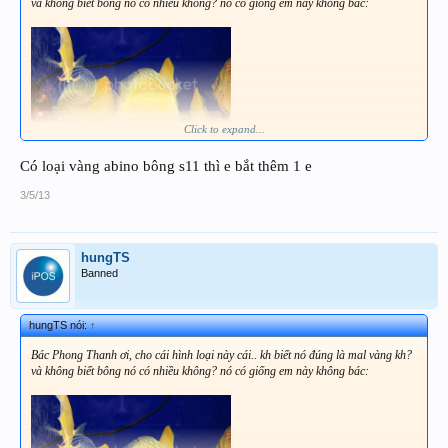
và không biết bông nó có nhiều không? nó có giống em này không bác:
Click to expand...
Có loại vàng abino bông s11 thì e bắt thêm 1 e
3/5/13
hungTS
Banned
hungTS nói:
↑
Bác Phong Thanh ơi, cho cái hình loại này cái.. kh biết nó đúng là mal vàng kh?
và không biết bông nó có nhiều không? nó có giống em này không bác: