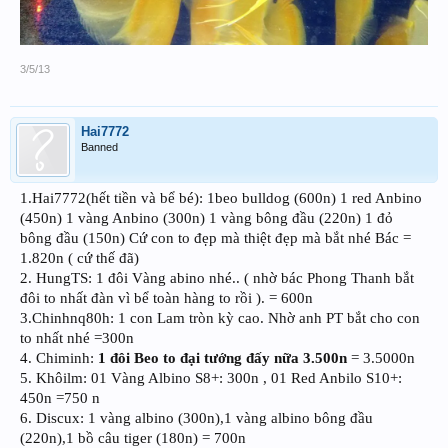
3/5/13
Hai7772
Banned
1.Hai7772(hết tiền và bể bé): 1beo bulldog (600n) 1 red Anbino
(450n) 1 vàng Anbino (300n) 1 vàng bông đầu (220n) 1 đỏ
bông đầu (150n) Cứ con to đẹp mà thiệt đẹp mà bắt nhé Bác =
1.820n ( cứ thế đã)
2. HungTS: 1 đôi Vàng abino nhé.. ( nhờ bác Phong Thanh bắt
đôi to nhất đàn vì bể toàn hàng to rồi ). = 600n
3.Chinhnq80h: 1 con Lam tròn kỳ cao. Nhờ anh PT bắt cho con
to nhất nhé =300n
4. Chiminh:
1 đôi Beo to đại tướng đấy nữa 3.500n
= 3.5000n
5. Khôilm: 01 Vàng Albino S8+: 300n , 01 Red Anbilo S10+:
450n =750 n
6. Discux: 1 vàng albino (300n),1 vàng albino bông đầu
(220n),1 bồ câu tiger (180n) = 700n