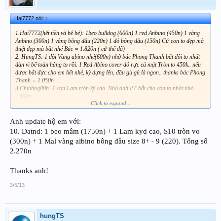
Hai7772 nói:
↑
1.Hai7772(hết tiền và bể bé): 1beo bulldog (600n) 1 red Anbino (450n) 1 vàng
Anbino (300n) 1 vàng bông đầu (220n) 1 đỏ bông đầu (150n) Cứ con to đẹp mà
thiệt đẹp mà bắt nhé Bác = 1.820n ( cứ thế đã)
2. HungTS: 1 đôi Vàng abino nhé(600n) nhờ bác Phong Thanh bắt đôi to nhất
đàn vì bể toàn hàng to rồi. 1 Red Abino cover đỏ rực cả mặt Tròn to 450k.. nếu
được bắt đực cho em hết nhé, kỳ dựng lên, đầu gù gù là ngon.. thanks bác Phong
Thanh.= 1.050n
3.Chinhnq80h: 1 con Lam tròn kỳ cao. Nhờ anh PT bắt cho con to nhất nhé
=300n
Click to expand...
4. Chiminh: 1 đôi Beo to đại tướng đấy nữa 3.500n = 3.500n
5. Khôilm: 01 Vàng Albino S8+: 300n , 01 Red Anbilo S10+: 450n =750 n
6. Discux: 1 vàng albino (300n),1 vàng albino bông đầu (220n),1 bồ câu tiger
Anh update hộ em với:
(180n) = 700n
10. Datnd: 1 beo mâm (1750n) + 1 Lam kyd cao, S10 tròn vo
7. Dangtruong: 1 đôi red abino cover to tròn s 10 (900n), 1 lam kỳ cao s10 to
(300n) + 1 Mal vàng albino bông đầu size 8+ - 9 (220). Tổng số
tròn (300k), 1 xanh chỉ đỏ s11 250k (chỉ đỏ càng nhỏ càng tốt ạ) = Tổng 1450k
2.270n
8.Trung8835: 1 xanh chỉ đỏ con to tròn nhất nha = 250n
9.
01 Mal vàng albino bông đầu size 8+ - 9 ( Bác P.Thanh chọn hộ em con
đực đầu gồ gồ , dáng tròn , màu vàng đậm ) : 220k
Thanks anh!
3/5/13
hungTS