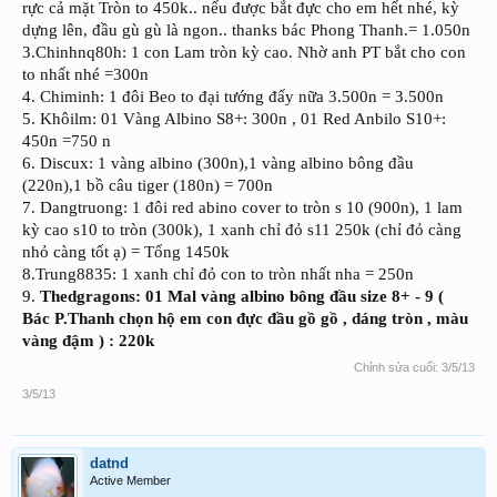
rực cả mặt Tròn to 450k.. nếu được bắt đực cho em hết nhé, kỳ
dựng lên, đầu gù gù là ngon.. thanks bác Phong Thanh.= 1.050n
3.Chinhnq80h: 1 con Lam tròn kỳ cao. Nhờ anh PT bắt cho con
to nhất nhé =300n
4. Chiminh: 1 đôi Beo to đại tướng đấy nữa 3.500n = 3.500n
5. Khôilm: 01 Vàng Albino S8+: 300n , 01 Red Anbilo S10+:
450n =750 n
6. Discux: 1 vàng albino (300n),1 vàng albino bông đầu
(220n),1 bồ câu tiger (180n) = 700n
7. Dangtruong: 1 đôi red abino cover to tròn s 10 (900n), 1 lam
kỳ cao s10 to tròn (300k), 1 xanh chỉ đỏ s11 250k (chỉ đỏ càng
nhỏ càng tốt ạ) = Tổng 1450k
8.Trung8835: 1 xanh chỉ đỏ con to tròn nhất nha = 250n
9.
Thedgragons: 01 Mal vàng albino bông đầu size 8+ - 9 (
Bác P.Thanh chọn hộ em con đực đầu gồ gồ , dáng tròn , màu
vàng đậm ) : 220k
Chỉnh sửa cuối:
3/5/13
3/5/13
datnd
Active Member