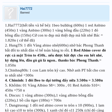
Hai7772
Banned
1.Hai7772(hết tiền và bể bé): 1beo bulldog (600n) 1 red Anbino
(450n) 1 vàng Anbino (300n) 1 vàng bông đầu (220n) 1 đỏ
bông đầu (150n) Cứ con to đẹp mà thiệt đẹp mà bắt nhé Bác =
1.820n ( cứ thế đã)
2. HungTS: 1 đôi Vàng abino nhé(600n) nhờ bác Phong Thanh
bắt đôi to nhất đàn vì bể toàn hàng to rồi.
1 Red Abino cover đỏ
rực cả mặt Tròn to 450k.. nếu được bắt đực cho em hết nhé,
kỳ dựng lên, đầu gù gù là ngon.. thanks bác Phong Thanh
.=
1.050n
3.Chinhnq80h: 1 con Lam tròn kỳ cao. Nhờ anh PT bắt cho con
to nhất nhé =300n
4. Chiminh: 1 đôi Beo to đại tướng đấy nữa 3.500n = 3.500n
5. Khôilm: 01 Vàng Albino S8+: 300n , 01 Red Anbilo S10+:
450n =750 n
6. Discux: 1 vàng albino (300n),1 vàng albino bông đầu
(220n),1 bồ câu tiger (180n) = 700n
7. Dangtruong: 1 đôi red abino cover to tròn s 10 (900n), 1 lam
kỳ cao s10 to tròn (300k), 1 xanh chỉ đỏ s11 250k (chỉ đỏ càng