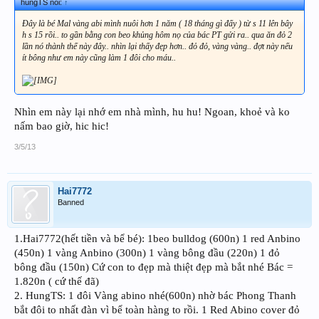
hungTS nói:
↑
Đây là bé Mal vàng abi mình nuôi hơn 1 năm ( 18 tháng gì đấy ) từ s 11 lên bây
h s 15 rồi.. to gần bằng con beo khủng hôm nọ của bác PT gửi ra.. qua ăn đỏ 2
lần nó thành thế này đây.. nhìn lại thấy đẹp hơn.. đỏ đỏ, vàng vàng.. đợt này nếu
ít bông như em này cũng làm 1 đôi cho máu..
Nhìn em này lại nhớ em nhà mình, hu hu! Ngoan, khoẻ và ko
nấm bao giờ, hic hic!
3/5/13
Hai7772
Banned
1.Hai7772(hết tiền và bể bé): 1beo bulldog (600n) 1 red Anbino
(450n) 1 vàng Anbino (300n) 1 vàng bông đầu (220n) 1 đỏ
bông đầu (150n) Cứ con to đẹp mà thiệt đẹp mà bắt nhé Bác =
1.820n ( cứ thế đã)
2. HungTS: 1 đôi Vàng abino nhé(600n) nhờ bác Phong Thanh
bắt đôi to nhất đàn vì bể toàn hàng to rồi. 1 Red Abino cover đỏ