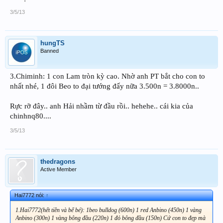
3/5/13
hungTS
Banned
3.Chiminh: 1 con Lam tròn kỳ cao. Nhờ anh PT bắt cho con to
nhất nhé, 1 đôi Beo to đại tướng đấy nữa 3.500n = 3.8000n..
Rực rỡ đây.. anh Hải nhầm từ đầu rồi.. hehehe.. cái kia của
chinhnq80....
3/5/13
thedragons
Active Member
Hai7772 nói:
↑
1.Hai7772(hết tiền và bể bé): 1beo bulldog (600n) 1 red Anbino (450n) 1 vàng
Anbino (300n) 1 vàng bông đầu (220n) 1 đỏ bông đầu (150n) Cứ con to đẹp mà