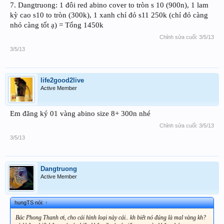
7. Dangtruong: 1 đôi red abino cover to tròn s 10 (900n), 1 lam
kỳ cao s10 to tròn (300k), 1 xanh chỉ đỏ s11 250k (chỉ đỏ càng
nhỏ càng tốt ạ) = Tổng 1450k
Chỉnh sửa cuối:
3/5/13
3/5/13
life2good2live
Active Member
Em đăng ký 01 vàng abino size 8+ 300n nhé
Chỉnh sửa cuối:
3/5/13
3/5/13
Dangtruong
Active Member
hungTS nói:
↑
Bác Phong Thanh ơi, cho cái hình loại này cái.. kh biết nó đúng là mal vàng kh?