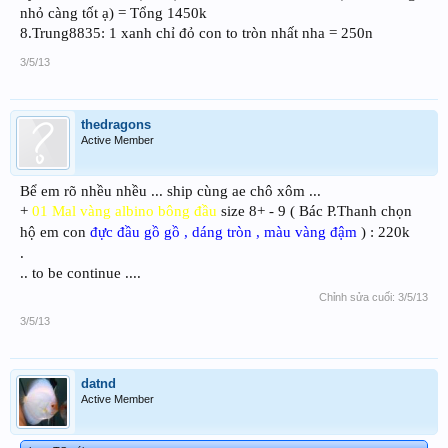
nhỏ càng tốt ạ) = Tổng 1450k
8.Trung8835: 1 xanh chỉ đỏ con to tròn nhất nha = 250n
3/5/13
thedragons
Active Member
Bể em rõ nhều nhều ... ship cùng ae chô xôm ...
+
01 Mal vàng albino bông đầu
size 8+ - 9 ( Bác P.Thanh chọn
hộ em con
đực đầu gồ gồ , dáng tròn , màu vàng đậm
) : 220k
.
.. to be continue ....
Chỉnh sửa cuối:
3/5/13
3/5/13
datnd
Active Member