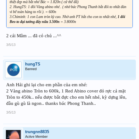
thiệt đẹp mà bắt nhé Bác = 1.820n ( cứ thế đã)
2. HungTS: 1 đôi Vàng abino nhé.. ( nhờ bác Phong Thanh bắt đôi to nhất đàn
vì bể toàn hàng to rồi ). = 600n
3.Chiminh: 1 con Lam tròn kỳ cao. Nhờ anh PT bắt cho con to nhất nhé,
1 đôi
Beo to đại tướng đấy nữa 3.500n
= 3.8000n
2 cái Mâm ... đã có chủ ...^^
3/5/13
hungTS
Banned
Anh Hải ghi lại cho em phần của em nhé:
2 Vàng abino Tròn to 600k, 1 Red Abino cover đỏ rực cả mặt
Tròn to 450k.. nếu được bắt đực cho em hết nhé, kỳ dựng lên,
đầu gù gù là ngon.. thanks bác Phong Thanh..
3/5/13
trungnn8835
Active Member