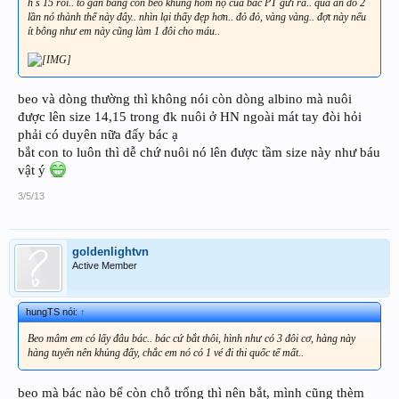
h s 15 rồi.. to gần bằng con beo khủng hôm nọ của bác PT gửi ra.. qua ăn đỏ 2
lần nó thành thế này đây.. nhìn lại thấy đẹp hơn.. đỏ đỏ, vàng vàng.. đợt này nếu
ít bông như em này cũng làm 1 đôi cho máu..
beo và dòng thường thì không nói còn dòng albino mà nuôi
được lên size 14,15 trong đk nuôi ở HN ngoài mát tay đòi hỏi
phải có duyên nữa đấy bác ạ
bắt con to luôn thì dễ chứ nuôi nó lên được tầm size này như báu
vật ý
3/5/13
goldenlightvn
Active Member
hungTS nói:
↑
Beo mâm em có lấy đâu bác.. bác cứ bắt thôi, hình như có 3 đôi cơ, hàng này
hàng tuyển nên khủng đấy, chắc em nó có 1 vé đi thi quốc tế mất..
beo mà bác nào bể còn chỗ trống thì nên bắt, mình cũng thèm