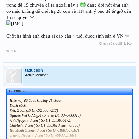
trong để 19 chuyển cá ra ngoài này a
đang đợi nốt ông anh
có máu không để chốt hạ 20 con về HN anh ý bảo để từ giờ đến
15 sẽ quyết ^^
Chốt hạ hình ảnh cháu ai cập gần 4 tuổi được sinh sản ở VN ^^
Chỉnh sửa cuối:
9/1/14
9/1/14
taducson
Active Member
kid1989 nói:
↑
Hiện nay đã được khoảng 26 cháu:
Danh sách:
Việt: 2 con (số Đt 092 556 7217)
Nguyễn Viết Cường:4 con ( số Đt: 0976033913)
Anh Nguyen: 3 con ( Số ĐT 0913056472)
ChiMinh: 2 con ( Số ĐT 0983610 sáu một sáu)
Ha Manh Cuong: 3 con ( Số Đt 01683567567)
Truong Nguyen: 2 con ( Số Đt 0909333166 )