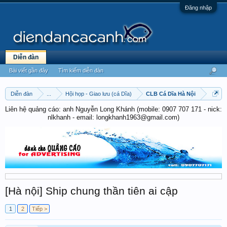
Đăng nhập
Diễn đàn
Bài viết gần đây
Tìm kiếm diễn đàn
Diễn đàn
...
Hội họp - Giao lưu (cá Dĩa)
CLB Cá Dĩa Hà Nội
Liên hệ quảng cáo: anh Nguyễn Long Khánh (mobile: 0907 707 171 - nick:
nlkhanh - email: longkhanh1963@gmail.com)
[Hà nội] Ship chung thần tiên ai cập
1
2
Tiếp >