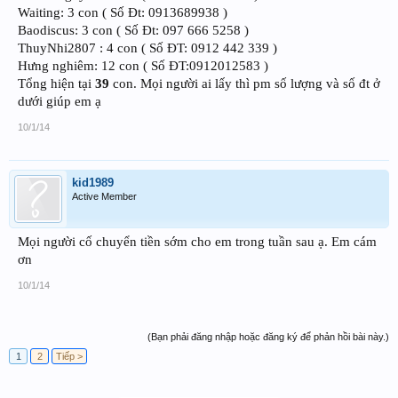
Waiting: 3 con ( Số Đt: 0913689938 )
Baodiscus: 3 con ( Số Đt: 097 666 5258 )
ThuyNhi2807 : 4 con ( Số ĐT: 0912 442 339 )
Hưng nghiêm: 12 con ( Số ĐT:0912012583 )
Tổng hiện tại
39
con. Mọi người ai lấy thì pm số lượng và số đt ở
dưới giúp em ạ
10/1/14
kid1989
Active Member
Mọi người cố chuyển tiền sớm cho em trong tuần sau ạ. Em cám
ơn
10/1/14
(Bạn phải đăng nhập hoặc đăng ký để phản hồi bài này.)
1
2
Tiếp >