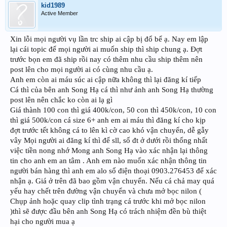
kid1989
Active Member
Xin lỗi mọi người vụ lần trc ship ai cập bị đổ bể ạ. Nay em lập
lại cái topic để mọi người ai muốn ship thì ship chung ạ. Đợt
trước bọn em đã ship rồi nay có thêm nhu cầu ship thêm nên
post lên cho mọi người ai có cùng nhu cầu ạ.
Anh em còn ai máu súc ai cập nữa không thì lại đăng kí tiếp
Cá thì của bên anh Song Hạ cá thì như ảnh anh Song Hạ thường
post lên nên chắc ko còn ai lạ gì
Giá thành 100 con thì giá 400k/con, 50 con thì 450k/con, 10 con
thì giá 500k/con cá size 6+ anh em ai máu thì đăng kí cho kịp
đợt trước tết không cá to lên kì cờ cao khó vận chuyển, dễ gẫy
vây Mọi người ai đăng kí thì để sll, số đt ở dưới rồi thống nhất
việc tiền nong nhớ Mong anh Song Hạ vào xác nhận lại thông
tin cho anh em an tâm . Anh em nào muốn xác nhận thông tin
người bán hàng thì anh em alo số điện thoại 0903.276453 để xác
nhận ạ. Giá ở trên đã bao gồm vận chuyển. Nếu cá chả may quá
yếu hay chết trên đường vận chuyển và chưa mở bọc nilon (
Chụp ảnh hoặc quay clip tình trạng cá trước khi mở bọc nilon
)thì sẽ được đầu bên anh Song Hạ có trách nhiệm đền bù thiệt
hại cho người mua ạ