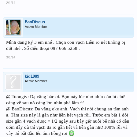
2/1/14
BaoDiscus
Active Member
Mình đăng ký 3 em nhé . Chọn con vạch Liền rõ nét không bị
đứt nhé . Số điên thoại 097 666 5258 .
3/1/14
kid1989
Active Member
@ Tuongtv: Dạ vâng bác ơi. Bọn này lúc nhỏ nhìn còn bt chứ
càng về sau nó càng lớn nhìn phê lắm ^^
@ BaoDiscus: Dạ vâng oke anh. Vạch thì nói chung an tâm anh
ạ. Tầm size này là gần như liền hết vạch rồi. Trước em bắt 1 đôi
size gần 4 vạch được = 1/2 ngày sau bây giờ nuôi bể nhà có đèn
đóm đầy đủ thì vạch đã rõ gần hết và liền gần như 100% rồi và
vây thì bắt đầu lên ánh hồng roi