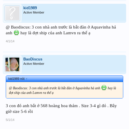
kid1989
Active Member
@ Baodiscus: 3 con nhà anh trước là bắt đàn ở Aquavinha hả
anh
hay là đợt ship của anh Lamvn ra thế ạ
4/1/14
BaoDiscus
Active Member
kid1989 nói:
↑
@ Baodiscus: 3 con nhà anh trước là bắt đàn ở Aquavinha hả anh
hay là
đợt ship của anh Lamvn ra thế ạ
3 con đó anh bắt ở 568 hoàng hoa thám . Size 3-4 gì đó . Bây
giờ size 5-6 rồi
5/1/14