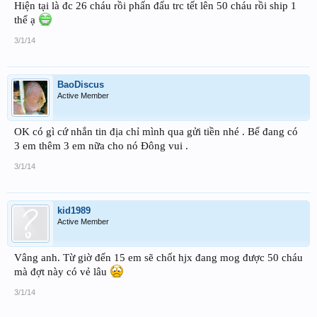
Hiện tại là đc 26 cháu rồi phấn đấu trc tết lên 50 cháu rồi ship 1
thể ạ
3/1/14
BaoDiscus
Active Member
OK có gì cứ nhắn tin địa chỉ mình qua gửi tiền nhé . Bể đang có
3 em thêm 3 em nữa cho nó Đông vui .
3/1/14
kid1989
Active Member
Vâng anh. Từ giờ đến 15 em sẽ chốt hjx đang mog được 50 cháu
mà đợt này có vẻ lâu
3/1/14