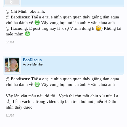
@ Chi Minh: oke anh.
@ Baodiscus: Thế ạ e tại e nhìn quen quen thấy giống đàn aqua
vinhha đánh về
Vây vủng bọn nó lên ánh + vân chưa anh
@ Hacuong: E post trog này là k sợ V anh đúng k
) Không lại
méo mồm
6/1/14
BaoDiscus
Active Member
@ Baodiscus: Thế ạ e tại e nhìn quen quen thấy giống đàn aqua
vinhha đánh về
Vây vủng bọn nó lên ánh + vân chưa anh
Vây lên vân màu nâu đỏ rồi . Vạch thì còn một chút xíu nữa Là
sắp Liền vạch .. Trong video clip ben tren hơi mờ , nếu HD thì
nhìn thấy được .
7/1/14