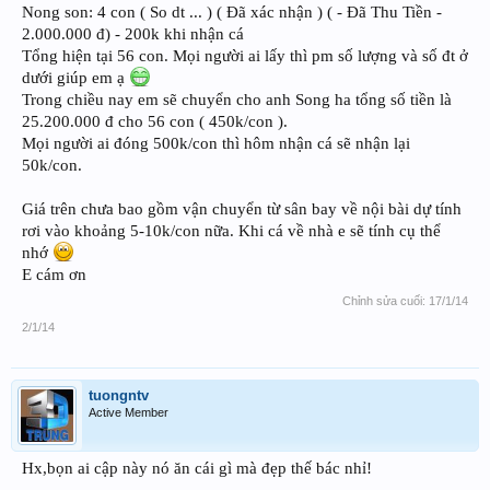
Nong son: 4 con ( So dt ... ) ( Đã xác nhận ) ( - Đã Thu Tiền -
2.000.000 đ) - 200k khi nhận cá
Tổng hiện tại 56 con. Mọi người ai lấy thì pm số lượng và số đt ở
dưới giúp em ạ
Trong chiều nay em sẽ chuyển cho anh Song ha tổng số tiền là
25.200.000 đ cho 56 con ( 450k/con ).
Mọi người ai đóng 500k/con thì hôm nhận cá sẽ nhận lại
50k/con.
Giá trên chưa bao gồm vận chuyển từ sân bay về nội bài dự tính
rơi vào khoảng 5-10k/con nữa. Khi cá về nhà e sẽ tính cụ thể
nhớ
E cám ơn
Chỉnh sửa cuối:
17/1/14
2/1/14
tuongntv
Active Member
Hx,bọn ai cập này nó ăn cái gì mà đẹp thế bác nhỉ!