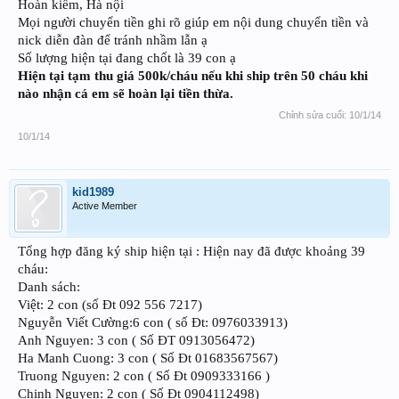
Hoàn kiếm, Hà nội
Mọi người chuyển tiền ghi rõ giúp em nội dung chuyển tiền và
nick diễn đàn để tránh nhầm lẫn ạ
Số lượng hiện tại đang chốt là 39 con ạ
Hiện tại tạm thu giá 500k/cháu nếu khi ship trên 50 cháu khi
nào nhận cá em sẽ hoàn lại tiền thừa.
Chỉnh sửa cuối:
10/1/14
10/1/14
kid1989
Active Member
Tổng hợp đăng ký ship hiện tại : Hiện nay đã được khoảng 39
cháu:
Danh sách:
Việt: 2 con (số Đt 092 556 7217)
Nguyễn Viết Cường:6 con ( số Đt: 0976033913)
Anh Nguyen: 3 con ( Số ĐT 0913056472)
Ha Manh Cuong: 3 con ( Số Đt 01683567567)
Truong Nguyen: 2 con ( Số Đt 0909333166 )
Chinh Nguyen: 2 con ( Số Đt 0904112498)