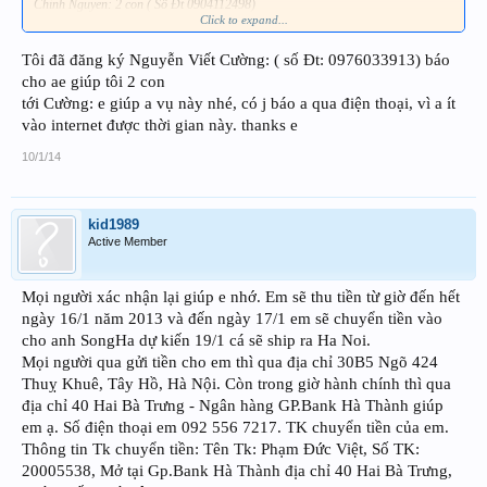
Chinh Nguyen: 2 con ( Số Đt 0904112498)
Click to expand...
Waiting: 3 con ( Số Đt: 0913689938 )
Baodiscus: 3 con ( Số Đt: 097 666 5258 )
Tôi đã đăng ký Nguyễn Viết Cường: ( số Đt: 0976033913) báo
Tổng hiện tại 24 con. Mọi người ai lấy thì pm số lượng và số đt ở dưới giúp em ạ
cho ae giúp tôi 2 con
tới Cường: e giúp a vụ này nhé, có j báo a qua điện thoại, vì a ít
vào internet được thời gian này. thanks e
10/1/14
kid1989
Active Member
Mọi người xác nhận lại giúp e nhớ. Em sẽ thu tiền từ giờ đến hết
ngày 16/1 năm 2013 và đến ngày 17/1 em sẽ chuyển tiền vào
cho anh SongHa dự kiến 19/1 cá sẽ ship ra Ha Noi.
Mọi người qua gửi tiền cho em thì qua địa chỉ 30B5 Ngõ 424
Thuỵ Khuê, Tây Hồ, Hà Nội. Còn trong giờ hành chính thì qua
địa chỉ 40 Hai Bà Trưng - Ngân hàng GP.Bank Hà Thành giúp
em ạ. Số điện thoại em 092 556 7217. TK chuyển tiền của em.
Thông tin Tk chuyển tiền: Tên Tk: Phạm Đức Việt, Số TK:
20005538, Mở tại Gp.Bank Hà Thành địa chỉ 40 Hai Bà Trưng,