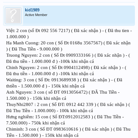
kid1989
Active Member
Việt: 2 con (số Đt 092 556 7217) ( Đã xác nhận ) - ( Đã thu tien -
1.000.000 )
Ha Manh Cuong: 20 con ( Số Đt 0168u 3567567) ( Đã xác nhận
) ( Đã Thu Tiền - 9.000.000 )
Truong Nguyen: 2 con ( Số Đt 0909333166 ) ( Đã xác nhận ) - (
Đã thu tiền - 1.000.000 đ ) -100k khi nhận cá
Chinh Nguyen: 2 con ( Số Đt 0904112498) ( Đã xác nhận ) - (
Đã thu tiền - 1.000.000 đ ) -100k khi nhận cá
Waiting: 3 con ( Số Đt: 0913689938 ) ( Đã xác nhận ) - ( Đã
thtiền - 1.500.000 đ ) - 150k khi nhận cá
Anh Nguyen: 3 con ( số ĐT 0913056472) ( ĐÃ Thu Tiền -
1.500.000 ) - 150k khi nhận cá
ThuyNhi2807 : 2 con ( Số ĐT: 0912 442 339 ) ( Đã xác nhận ) (
Đã Thu Tiền - 1.000.000) - 100k khi nhận cá
Hưng nghiêm: 15 con ( Số ĐT:0912012583 ) ( Đã Thu Tiền -
7.500.000) - 750k khi nhận cá
Chiminh: 3 con ( Số ĐT 0983610616 ) ( Đã xác nhận ) ( Đã Thu
Tiền - 1.500.000 ) - 150k khi nhận cá