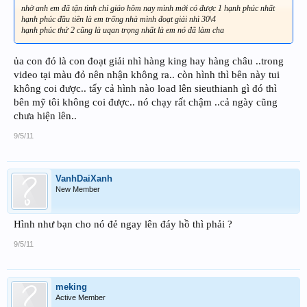
nhờ anh em đã tận tình chỉ giáo hôm nay mình mới có được 1 hạnh phúc nhất
hạnh phúc đầu tiên là em trống nhà mình đoạt giải nhì 30\4
hạnh phúc thứ 2 cũng là uqan trọng nhất là em nó đã làm cha
ủa con đó là con đoạt giải nhì hàng king hay hàng châu ..trong
video tại màu đỏ nên nhận không ra.. còn hình thì bên này tui
không coi được.. tấy cả hình nào load lên sieuthianh gì đó thì
bên mỹ tôi không coi được.. nó chạy rất chậm ..cả ngày cũng
chưa hiện lên..
9/5/11
VanhDaiXanh
New Member
Hình như bạn cho nó đẻ ngay lên đáy hồ thì phải ?
9/5/11
meking
Active Member