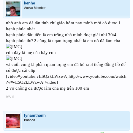
kenhe
Active Member
nhờ anh em đã tận tình chỉ giáo hôm nay mình mới có được 1
hạnh phúc nhất
hạnh phúc đầu tiên là em trống nhà mình đoạt giải nhì 30\4
hạnh phúc thứ 2 cũng là uqan trọng nhất là em nó đã làm cha
còn đây là mẹ của bày con
và cuối cùng là phần quan trọng em đã bỏ ra 3 tiếng đồng hồ để
có được cái clip
[video=youtube;vESQ2kLWzwA]http://www.youtube.com/watch
?v=vESQ2kLWzwA[/video]
2 vợ chồng đã được làm cha mẹ trên 100 em
9/5/11
lynamthanh
Banned