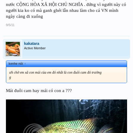
nước CỘNG HÒA XÃ HỘI CHỦ NGHĨA . đứng vì người này có
người kia ko có mà ganh ghét lẫn nhau làm cho cá VN mình
ngày càng đi xuống
9/5/11
kakatara
Active Member
kenhe nói:
↑
ưh chờ em xã con mái của em đó nhất là con đuôi cam đó trường
g
Mái đuôi cam hay mái có con a ???