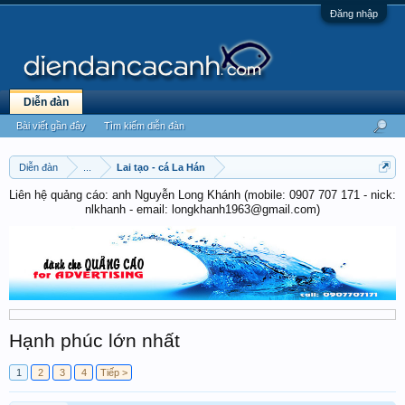
Đăng nhập
Diễn đàn
Bài viết gần đây
Tìm kiếm diễn đàn
Diễn đàn
...
Lai tạo - cá La Hán
Liên hệ quảng cáo: anh Nguyễn Long Khánh (mobile: 0907 707 171 - nick:
nlkhanh - email: longkhanh1963@gmail.com)
Hạnh phúc lớn nhất
1
2
3
4
Tiếp >