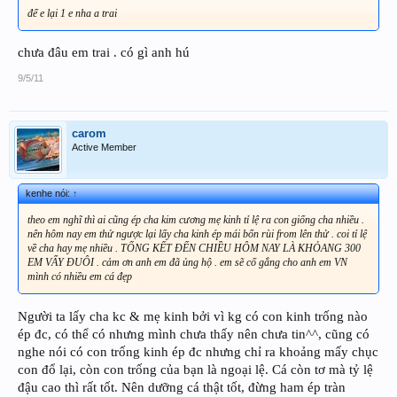
để e lại 1 e nha a trai
chưa đâu em trai . có gì anh hú
9/5/11
carom
Active Member
kenhe nói:
↑
theo em nghĩ thì ai cũng ép cha kim cương mẹ kinh tỉ lệ ra con giống cha nhiều .
nên hôm nay em thử ngược lại lấy cha kinh ép mái bổn rùi from lên thử . coi tỉ lệ
về cha hay mẹ nhiều . TỔNG KẾT ĐẾN CHIỀU HÔM NAY LÀ KHỎANG 300
EM VẨY ĐUÔI . cảm ơn anh em đã ủng hộ . em sẽ cố gắng cho anh em VN
mình có nhiều em cá đẹp
Người ta lấy cha kc & mẹ kinh bởi vì kg có con kinh trống nào
ép đc, có thể có nhưng mình chưa thấy nên chưa tin^^, cũng có
nghe nói có con trống kinh ép đc nhưng chỉ ra khoảng mấy chục
con đổ lại, còn con trống của bạn là ngoại lệ. Cá còn tơ mà tỷ lệ
đậu cao thì rất tốt. Nên dưỡng cá thật tốt, đừng ham ép tràn