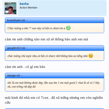
kenhe
Active Member
lynamthanh nói:
↑
Chúc mừng a nhe ^^ sao này cá bột co share ko a
cảm ơn anh chừng nào em xã sẽ thông báo anh em mà
giang91413 nói:
↑
chúc mừng chủ topic nha.cá bột có share nhớ thông báo ae tiếng nhá
cảm ơn anh . có gì em báo
datugia nói:
↑
tiếc là em mái không được đẹp, lần sau tìm 1 em mái good 1 chut là sẽ có 1 bầy
ok, con trống rất đẹp đó
mái kinh thì nhà em có 7con . đã xã trứng nhưng em còn nghiên
cứu