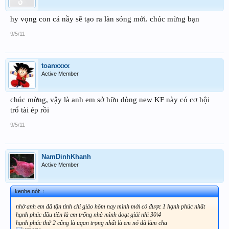
hy vọng con cá nầy sẽ tạo ra làn sóng mới. chúc mừng bạn
9/5/11
toanxxxx
Active Member
chúc mừng, vậy là anh em sở hữu dòng new KF này có cơ hội
trổ tài ép rồi
9/5/11
NamDinhKhanh
Active Member
kenhe nói:
↑
nhờ anh em đã tận tình chỉ giáo hôm nay mình mới có được 1 hạnh phúc nhất
hạnh phúc đầu tiên là em trống nhà mình đoạt giải nhì 30\4
hạnh phúc thứ 2 cũng là uqan trọng nhất là em nó đã làm cha