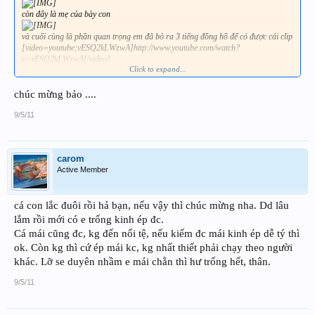
còn đây là mẹ của bày con
và cuối cùng là phần quan trọng em đã bỏ ra 3 tiếng đồng hồ để có được cái clip
[video=youtube;vESQ2kLWzwA]http://www.youtube.com/watch?
v=vESQ2kLWzwA[/video]
Click to expand...
2 vợ chồng đã được làm cha mẹ trên 100 em
chúc mừng bảo ....
9/5/11
carom
Active Member
cá con lắc đuôi rồi hả bạn, nếu vậy thì chúc mừng nha. Dd lâu
lắm rồi mới có e trống kinh ép đc.
Cá mái cũng đc, kg đến nổi tệ, nếu kiếm đc mái kinh ép dễ tý thì
ok. Còn kg thì cứ ép mái kc, kg nhất thiết phải chạy theo người
khác. Lỡ se duyên nhầm e mái chằn thì hư trống hết, thân.
9/5/11