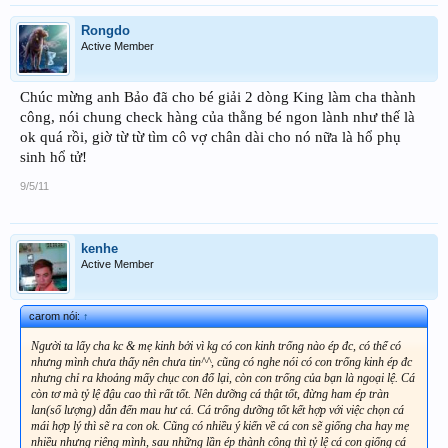
Rongdo
Active Member
Chúc mừng anh Bảo đã cho bé giải 2 dòng King làm cha thành
công, nói chung check hàng của thằng bé ngon lành như thế là
ok quá rồi, giờ từ từ tìm cô vợ chân dài cho nó nữa là hổ phụ
sinh hổ tử!
9/5/11
kenhe
Active Member
carom nói:
↑
Người ta lấy cha kc & mẹ kinh bởi vì kg có con kinh trống nào ép đc, có thể có
nhưng mình chưa thấy nên chưa tin^^, cũng có nghe nói có con trống kinh ép đc
nhưng chỉ ra khoảng mấy chục con đổ lại, còn con trống của bạn là ngoại lệ. Cá
còn tơ mà tỷ lệ đậu cao thì rất tốt. Nên dưỡng cá thật tốt, đừng ham ép tràn
lan(số lượng) dẫn đến mau hư cá. Cá trống dưỡng tốt kết hợp với việc chọn cá
mái hợp lý thì sẽ ra con ok. Cũng có nhiều ý kiến về cá con sẽ giống cha hay mẹ
nhiều nhưng riêng mình, sau những lần ép thành công thì tỷ lệ cá con giống cá