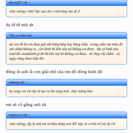
phuvoDT nói:
↑
chúc mừng e nhe! lần sau cho e mái king vào đi e!
dạ từ từ anh ah
Tiểu La Hán nói:
↑
ủa con đó là con đoạt giải nhì hàng king hay hàng châu ..trong video tại màu đỏ
nên nhận không ra.. còn hình thì bên này tui không coi được.. tấy cả hình nào
load lên sieuthianh gì đó thì bên mỹ tôi không coi được.. nó chạy rất chậm ..cả
ngày cũng chưa hiện lên..
đúng òi anh là con giải nhì của em đó dòng kinh đó
meking nói:
↑
hy vọng con cá nầy sẽ tạo ra làn sóng mới. chúc mừng bạn
em sẽ cố gắng anh ah
toanxxxx nói:
↑
chúc mừng, vậy là anh em sở hữu dòng new KF này có cơ hội trổ tài ép rồi