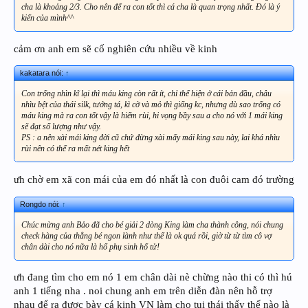
cha là khoảng 2/3. Cho nên để ra con tốt thì cá cha là quan trọng nhất. Đó là ý
kiến của mình^^
cảm ơn anh em sẽ cố nghiên cứu nhiều về kinh
kakatara nói:
↑
Con trống nhìn kĩ lại thì máu king còn rất ít, chỉ thể hiện ở cái bản đầu, châu
nhìu bệt của thái silk, tướng tá, kì cờ và mỏ thì giống kc, nhưng dù sao trống có
máu king mà ra con tốt vậy là hiếm rùi, hi vọng bầy sau a cho nó với 1 mái king
sẽ đạt số lượng như vậy.
PS : a nên xài mái king đời cũ chứ đừng xài mấy mái king sau này, lai khá nhìu
rùi nên có thể ra mất nét king hết
ưh chờ em xã con mái của em đó nhất là con đuôi cam đó trường
Rongdo nói:
↑
Chúc mừng anh Bảo đã cho bé giải 2 dòng King làm cha thành công, nói chung
check hàng của thằng bé ngon lành như thế là ok quá rồi, giờ từ từ tìm cô vợ
chân dài cho nó nữa là hổ phụ sinh hổ tử!
ưh đang tìm cho em nó 1 em chân dài nè chừng nào thi có thì hú
anh 1 tiếng nha . noi chung anh em trên diễn đàn nên hỗ trợ
nhau để ra được bày cá kinh VN làm cho tụi thái thấy thế nào là