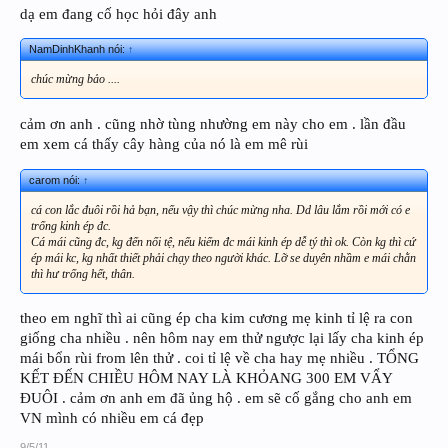
dạ em đang cố học hỏi đây anh
NamDinhKhanh nói:
↑
chúc mừng bảo ....
cảm ơn anh . cũng nhờ tùng nhường em này cho em . lần đầu
em xem cá thấy cây hàng của nó là em mê rùi
carom nói:
↑
cá con lắc đuôi rồi hả bạn, nếu vậy thì chúc mừng nha. Dd lâu lắm rồi mới có e
trống kinh ép đc.
Cá mái cũng đc, kg đến nổi tệ, nếu kiếm đc mái kinh ép dễ tý thì ok. Còn kg thì cứ
ép mái kc, kg nhất thiết phải chạy theo người khác. Lỡ se duyên nhầm e mái chằn
thì hư trống hết, thân.
theo em nghĩ thì ai cũng ép cha kim cương mẹ kinh tỉ lệ ra con
giống cha nhiều . nên hôm nay em thử ngược lại lấy cha kinh ép
mái bổn rùi from lên thử . coi tỉ lệ về cha hay mẹ nhiều . TỔNG
KẾT ĐẾN CHIỀU HÔM NAY LÀ KHỎANG 300 EM VẨY
ĐUÔI . cảm ơn anh em đã ủng hộ . em sẽ cố gắng cho anh em
VN mình có nhiều em cá đẹp
9/5/11