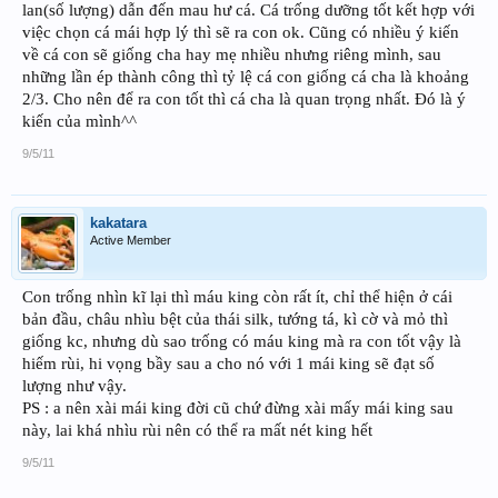
lan(số lượng) dẫn đến mau hư cá. Cá trống dưỡng tốt kết hợp với
việc chọn cá mái hợp lý thì sẽ ra con ok. Cũng có nhiều ý kiến
về cá con sẽ giống cha hay mẹ nhiều nhưng riêng mình, sau
những lần ép thành công thì tỷ lệ cá con giống cá cha là khoảng
2/3. Cho nên để ra con tốt thì cá cha là quan trọng nhất. Đó là ý
kiến của mình^^
9/5/11
kakatara
Active Member
Con trống nhìn kĩ lại thì máu king còn rất ít, chỉ thể hiện ở cái
bản đầu, châu nhìu bệt của thái silk, tướng tá, kì cờ và mỏ thì
giống kc, nhưng dù sao trống có máu king mà ra con tốt vậy là
hiếm rùi, hi vọng bầy sau a cho nó với 1 mái king sẽ đạt số
lượng như vậy.
PS : a nên xài mái king đời cũ chứ đừng xài mấy mái king sau
này, lai khá nhìu rùi nên có thể ra mất nét king hết
9/5/11