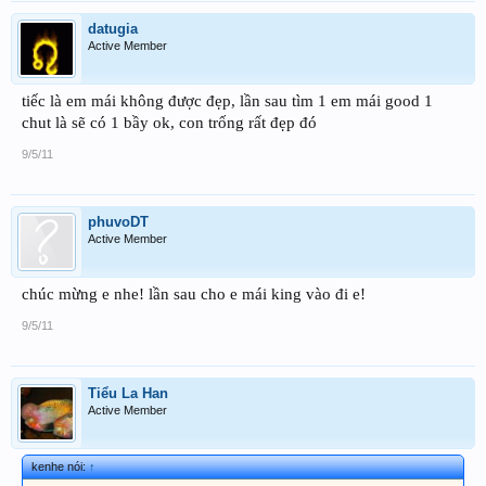
datugia
Active Member
tiếc là em mái không được đẹp, lần sau tìm 1 em mái good 1
chut là sẽ có 1 bầy ok, con trống rất đẹp đó
9/5/11
phuvoDT
Active Member
chúc mừng e nhe! lần sau cho e mái king vào đi e!
9/5/11
Tiểu La Han
Active Member
kenhe nói:
↑