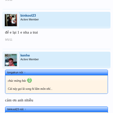
binkool23
Active Member
để e lại 1 e nha a trai
9/5/11
kenhe
Active Member
longakun nói:
↑
chúc mừng bác
Cái này gọi là song hỉ lâm môn nhỉ...
cảm ơn anh nhiều
binkool23 nói:
↑