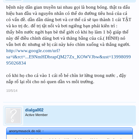
bệnh này dân gian truyền tai nhau gọi là bong bóng. thật ra dấu
hiệu ban đầu và nguyên nhân có thể do đường tiêu hoá của cá
có vấn đề. dần dần dáng bơi và cơ thể cá sẽ tạo thành 1 cái TẬT
và ko trị đc. để trị tật nổi và bơi ngiêng bạn phải kiên trì :
thấy bên nước ngời bạn bè thế giới có khi họ làm 1 bộ giáp thế
này để điều chỉnh dáng bơi và thăng bằng của cá.( HÌNH) nó
vẫn bơi đc nhưng sẽ bị cái này kéo chìm xuống và thẳng người.
http://www.google.com/url?
sa=i&rct=...E9NmHDbrapQM27Zx_KOWVJbw&ust=13998099
95026834
có khi họ cho cá vào 1 cái rỗ bé chìn lơ lửng trong nước , đậy
nắp rổ lại rồi cho nó quen dần vs môi trường.
10/5/14
dialga002
Active Member
anonymousck.do nói:
↑