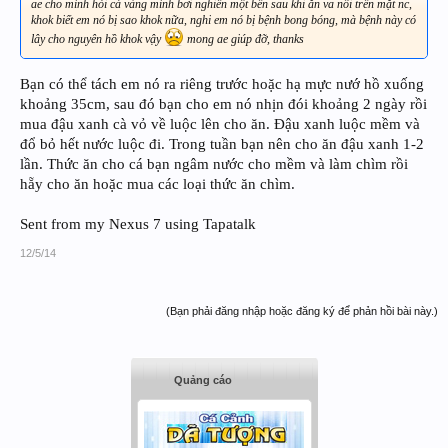
ae cho mình hỏi cá vàng mình bơi nghiên một bên sau khi ăn va nổi trên mặt nc,
khok biết em nó bị sao khok nữa, nghi em nó bị bệnh bong bóng, mà bệnh này có
lây cho nguyên hồ khok vậy
mong ae giúp đỡ, thanks
Bạn có thể tách em nó ra riêng trước hoặc hạ mực nướ hồ xuống
khoảng 35cm, sau đó bạn cho em nó nhịn đói khoảng 2 ngày rồi
mua đậu xanh cà vỏ về luộc lên cho ăn. Đậu xanh luộc mềm và
đổ bỏ hết nước luộc đi. Trong tuần bạn nên cho ăn đậu xanh 1-2
lần. Thức ăn cho cá bạn ngâm nước cho mềm và làm chìm rồi
hẵy cho ăn hoặc mua các loại thức ăn chìm.
Sent from my Nexus 7 using Tapatalk
12/5/14
(Bạn phải đăng nhập hoặc đăng ký để phản hồi bài này.)
Quảng cáo