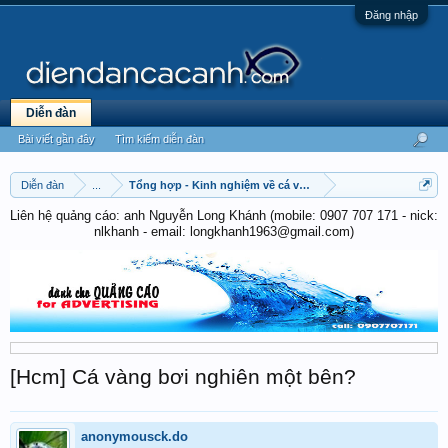
Đăng nhập
Diễn đàn
Bài viết gần đây
Tìm kiếm diễn đàn
Diễn đàn
...
Tổng hợp - Kinh nghiệm về cá vàng & cá chép
Liên hệ quảng cáo: anh Nguyễn Long Khánh (mobile: 0907 707 171 - nick:
nlkhanh - email: longkhanh1963@gmail.com)
[Hcm] Cá vàng bơi nghiên một bên?
anonymousck.do