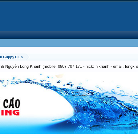
on Guppy Club
anh Nguyễn Long Khánh (mobile: 0907 707 171 - nick: nlkhanh - email: long