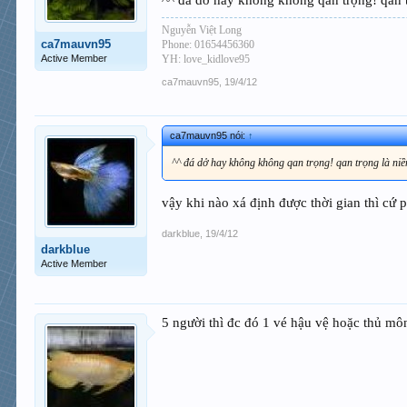
^^ đá dở hay không không qan trọng! qan t
Nguyễn Việt Long
ca7mauvn95
Phone: 01654456360
Active Member
YH: love_kidlove95
ca7mauvn95
,
19/4/12
ca7mauvn95 nói:
↑
^^ đá dở hay không không qan trọng! qan trọng là niề
vậy khi nào xá định được thời gian thì cứ 
darkblue
,
19/4/12
darkblue
Active Member
5 người thì đc đó 1 vé hậu vệ hoặc thủ mô