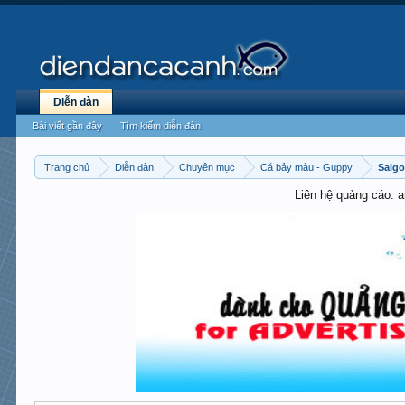
Diễn đàn
Bài viết gần đây
Tìm kiếm diễn đàn
Trang chủ
Diễn đàn
Chuyên mục
Cá bảy màu - Guppy
Saig
Liên hệ quảng cáo: 