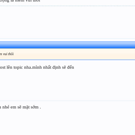
rọng là niềm vui thôi
m vui thôi
post lên topic nha.mình nhất định sẽ đến
n nhé em sẽ mặt sớm .