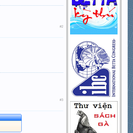
#2
#3