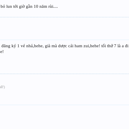
ỏ lun tới giờ gần 10 năm rùi....
 đăng ký 1 vé nhá,hehe, già mà dược cái ham zui,hehe! tối thứ 7 là a đi
 e!
ll!)