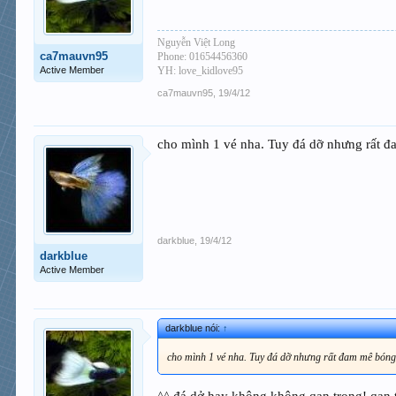
Nguyễn Việt Long
ca7mauvn95
Phone: 01654456360
Active Member
YH: love_kidlove95
ca7mauvn95
,
19/4/12
cho mình 1 vé nha. Tuy đá dỡ nhưng rất 
darkblue
,
19/4/12
darkblue
Active Member
darkblue nói:
↑
cho mình 1 vé nha. Tuy đá dỡ nhưng rất đam mê bón