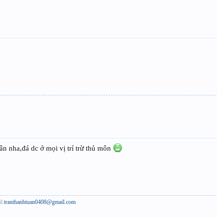
 nha,đá dc ở mọi vị trí trừ thủ môn
l:
tranthanhtuan0408@gmail.com