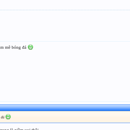
đam mê bóng đá
g đá