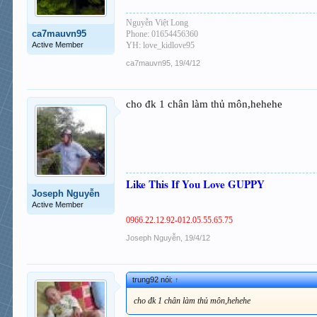
Nguyễn Việt Long
ca7mauvn95
Phone: 01654456360
Active Member
YH: love_kidlove95
ca7mauvn95
,
19/4/12
cho đk 1 chân làm thủ môn,hehehe
Like This If You Love GUPPY
Joseph Nguyễn
Active Member
0966.22.12.92-012.05.55.65.75
Joseph Nguyễn
,
19/4/12
trung92 nói:
↑
cho đk 1 chân làm thủ môn,hehehe