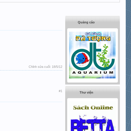
Quảng cáo
Chỉnh sửa cuối:
18/5/12
#1
Thư viện