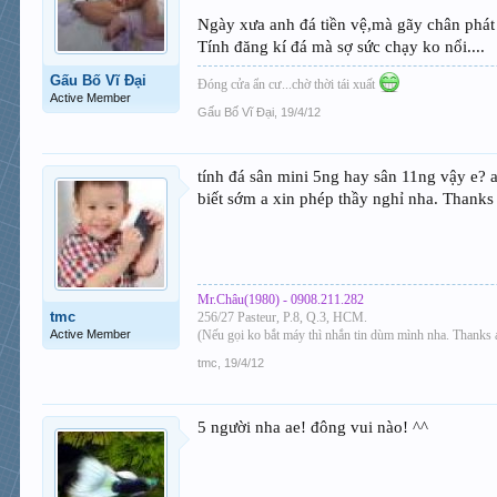
Ngày xưa anh đá tiền vệ,mà gãy chân phát b
Tính đăng kí đá mà sợ sức chạy ko nổi....
Gấu Bố Vĩ Đại
Đóng cửa ẩn cư...chờ thời tái xuất
Active Member
Gấu Bố Vĩ Đại
,
19/4/12
tính đá sân mini 5ng hay sân 11ng vậy e? a
biết sớm a xin phép thầy nghỉ nha. Thanks
Mr.Châu(1980) - 0908.211.282
tmc
256/27 Pasteur, P.8, Q.3, HCM.
Active Member
(Nếu gọi ko bắt máy thì nhắn tin dùm mình nha. Thanks a
tmc
,
19/4/12
5 người nha ae! đông vui nào! ^^