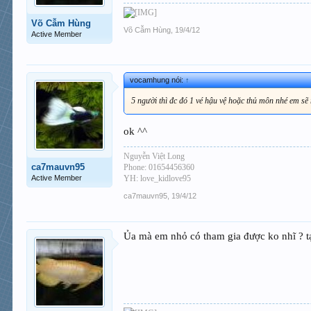
Võ Cẫm Hùng
Võ Cẫm Hùng
,
19/4/12
Active Member
vocamhung nói:
↑
5 người thì đc đó 1 vé hậu vệ hoặc thủ môn nhé em sẽ
ok ^^
Nguyễn Việt Long
ca7mauvn95
Phone: 01654456360
Active Member
YH: love_kidlove95
ca7mauvn95
,
19/4/12
Ủa mà em nhỏ có tham gia được ko nhĩ ? t