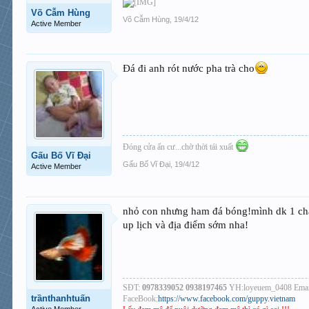
Võ Cẫm Hùng
Võ Cẫm Hùng
,
19/4/12
Active Member
Đá đi anh rót nước pha trà cho
Đóng cửa ẩn cư...chờ thời tái xuất
Gấu Bố Vĩ Đại
Gấu Bố Vĩ Đại
,
19/4/12
Active Member
nhỏ con nhưng ham đá bóng!mình dk 1 chân
up lịch và địa điểm sớm nha!
SĐT:
0978339052 0938197465
YH:loyeuem_0408 Emai
trầnthanhtuấn
FaceBook:
https://www.facebook.com/guppy.vietnam
Active Member