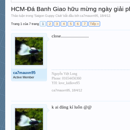
HCM-Đá Banh Giao hữu mừng ngày giải p
Thảo luận trong '
Saigon Guppy Club
' bắt đầu bởi
ca7mauvn95
,
18/4/12
.
Trang 1 của 7 trang
1
2
3
4
5
6
7
Tiếp >
close........................
ca7mauvn95
Nguyễn Việt Long
Active Member
Phone: 01654456360
YH: love_kidlove95
ca7mauvn95
,
18/4/12
k ai đăng kí luôn @@