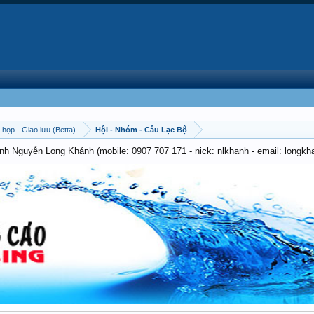
 họp - Giao lưu (Betta)
Hội - Nhóm - Câu Lạc Bộ
anh Nguyễn Long Khánh (mobile: 0907 707 171 - nick: nlkhanh - email: long