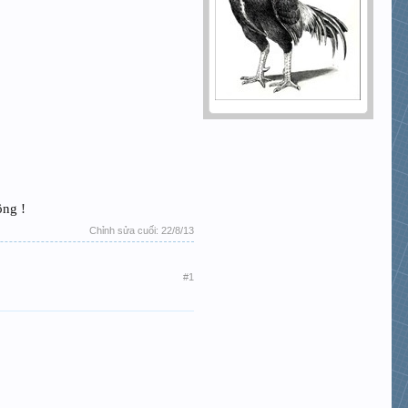
ng !​
Chỉnh sửa cuối:
22/8/13
#1