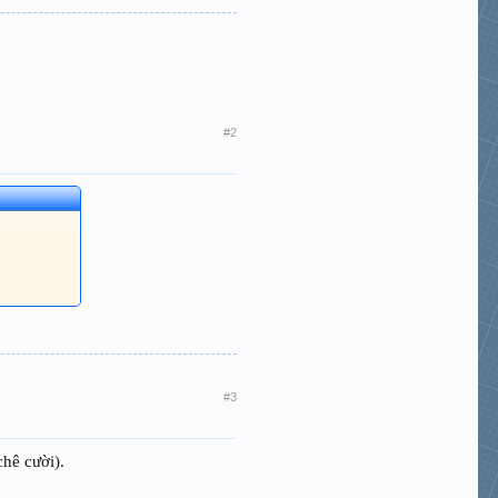
#2
#3
hê cười).