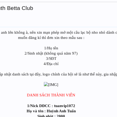
uth Betta Club
g anh lớn không à, nên xin mạn phép mở một câu lạc bộ nho nhỏ dành c
muốn đăng kí thì đơn xin theo mẫu sau :
1/Họ tên
2/Sinh nhật (không quá năm 97)
3/SĐT
4/Địa chỉ
p nhật danh sách tại đây, logo chính của hội sẽ là như thế này, gia nhập
DANH SÁCH THÀNH VIÊN
1/Nick DĐCC : tuanvip1072
Họ và tên : Huỳnh Anh Tuấn
Sinh nhật : 2000