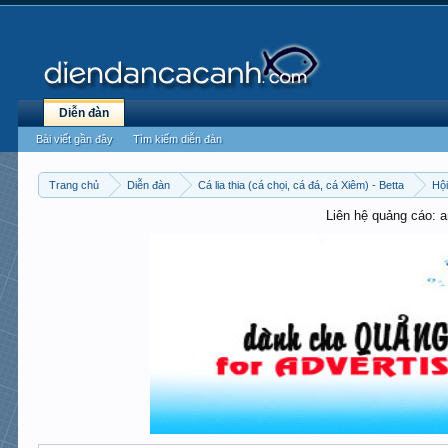
Diễn đàn
Bài viết gần đây
Tìm kiếm diễn đàn
Trang chủ
Diễn đàn
Cá lia thia (cá chọi, cá đá, cá Xiêm) - Betta
Hội
Liên hệ quảng cáo: 