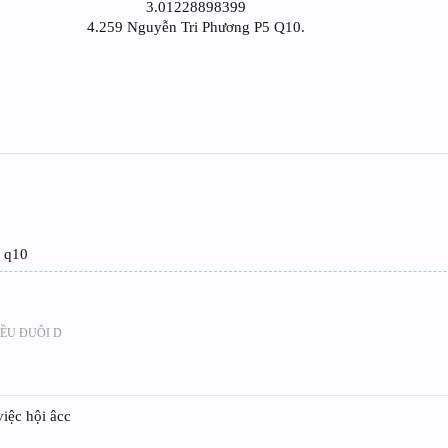
3.01228898399
4.259 Nguyễn Tri Phương P5 Q10.​
5 q10
ỀU ĐUÔI D
iệc hội âcc