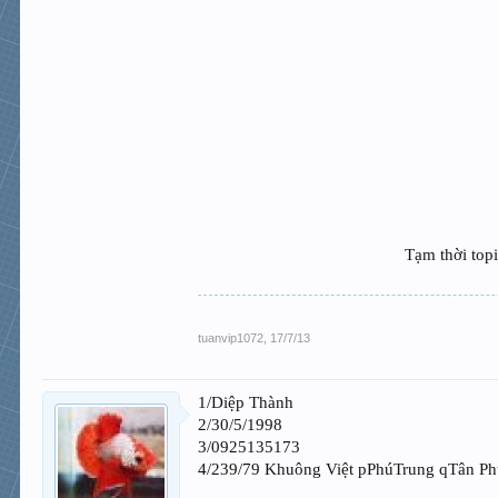
Tạm thời topi
tuanvip1072
,
17/7/13
1/Diệp Thành
2/30/5/1998
3/0925135173
4/239/79 Khuông Việt pPhúTrung qTân P