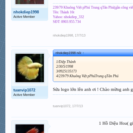
239/79 Khuông Việt pPhú Trung qTân Phú(gần công vi
nhokdiep1998
Tên: Thành 16t
Active Member
Yahoo: nhokdiep_332
SĐT: 0903.955.734
nhokdiep1998
,
17/7/13
nhokdiep1998 nói:
↑
1/Diệp Thành
2/30/5/1998
3/0925135173
4/239/79 Khuông Việt pPhúTrung qTân Phú
Sửa logo lớn lên anh ơi ! Chào mừng anh g
tuanvip1072
Active Member
tuanvip1072
,
17/7/13
1 Hồ Diệu Hoa( gi