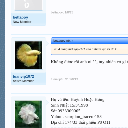
bettapoy
,
1/8/13
bettapoy
New Member
bettapoy nói:
↑
a 94 cũng mới tập chơi cho a tham gia vs dc k
Không được rồi anh ơi ^^, tuy nhiên có gì 
tuanvip1072
tuanvip1072
,
2/8/13
Active Member
Họ và tên: Huỳnh Hoặc Hưng
Sinh Nhật 15/3/1998
Sdt 0933309065
Yahoo. scorpion_traceur153
Địa chỉ 174/33 thái phiên P8 Q11