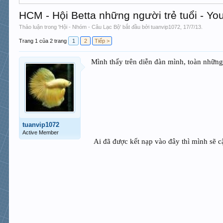
HCM - Hội Betta những người trẻ tuổi - Yo
Thảo luận trong '
Hội - Nhóm - Câu Lạc Bộ
' bắt đầu bởi
tuanvip1072
,
17/7/13
.
Trang 1 của 2 trang
1
2
Tiếp >
Mình thấy trên diễn đàn mình, toàn nhữn
tuanvip1072
Active Member
Ai đã được kết nạp vào đây thì mình sẽ cậ