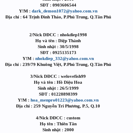
SĐT : 0903606544
Y!M :
dark_demon1072@yahoo.com.vn
Địa chỉ : 64 Trịnh Đình Thảo, P.Phú Trung, Q.Tân Phú
2/Nick DĐCC : nhokdiep1998
Họ và tên : Diệp Thành
Sinh nhật : 30/5/1998
SĐT : 0925135173
Y!M :
nhokdiep_332@yahoo.com.vn
Địa chỉ : 239/79 Khuông Việt, P.Phú Trung, Q.Tân Phú
3/Nick DĐCC : welovefish99
Họ và tên : Hồ Diệu Hoa
Sinh nhật : 26/5/1999
SĐT : 01228898399
Y!M :
hoa_menpro01223@yahoo.com.vn
Địa chỉ : 259 Nguyễn Tri Phương, P.5, Q.10
4/Nick DĐCC : custom
Họ tên : Thiên Tân
Sinh nhật : 2000