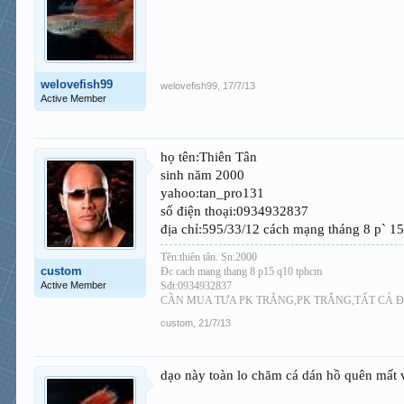
welovefish99
welovefish99
,
17/7/13
Active Member
họ tên:Thiên Tân
sinh năm 2000
yahoo:tan_pro131
số điện thoại:0934932837
địa chỉ:595/33/12 cách mạng tháng 8 p` 1
Tên:thiên tân. Sn:2000
custom
Đc cach mang thang 8 p15 q10 tphcm
Active Member
Sđt:0934932837
CẦN MUA TƯA PK TRẮNG,PK TRẮNG,TẤT CẢ Đ
custom
,
21/7/13
dạo này toàn lo chăm cá dán hồ quên mất v