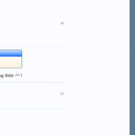
#6
ng được ^^ !
#7