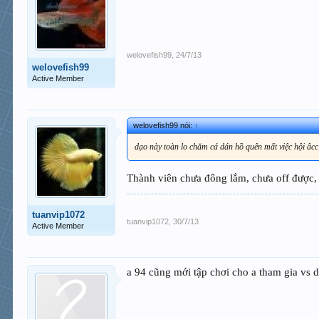
welovefish99
,
24/7/13
welovefish99
Active Member
welovefish99 nói:
↑
dạo này toàn lo chăm cá dán hồ quên mất việc hội âcc
Thành viên chưa đông lắm, chưa off được, 
tuanvip1072
tuanvip1072
,
30/7/13
Active Member
a 94 cũng mới tập chơi cho a tham gia vs 