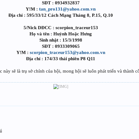
SĐT : 0934932837
Y!M :
tan_pro131@yahoo.com.vn
Địa chỉ : 595/33/12 Cách Mạng Tháng 8, P.15, Q.10
5/Nick DĐCC : scorpion_traceur153
Họ và tên : Huỳnh Hoặc Hưng
Sinh nhật : 15/3/1998
SĐT : 0933309065
Y!M :
scorpion_traceur153@yahoo.com.vn
Địa chỉ : 174/33 thái phiên P8 Q11
c này sẽ là trụ sở chính của hội, mong hội sẽ luôn phát triển và thành cô
hú