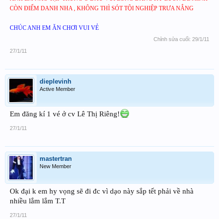
CÒN ĐIỂM DANH NHA , KHÔNG THÌ SÓT TỘI NGHIỆP TRƯA NẮNG
CHÚC ANH EM ĂN CHƠI VUI VẺ
Chỉnh sửa cuối:
29/1/11
27/1/11
dieplevinh
Active Member
Em đăng kí 1 vé ở cv Lê Thị Riêng!
27/1/11
mastertran
New Member
Ok đại k em hy vọng sẽ đi đc vì dạo này sắp tết phải về nhà
nhiều lắm lắm T.T
27/1/11