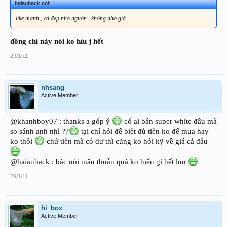
haiauback nói:
↑
like mạnh , cá đẹp nhờ nguồn , không nhờ giá
đồng chí này nói ko hỉu j hết
29/1/11
nhsang
Active Member
@khanhboy07 : thanks a góp ý
có ai bán super white đâu mà
so sánh anh nhỉ ??
tại chỉ hỏi để biết đủ tiền ko để mua hay
ko thôi
chứ tiền mà có dư thì cũng ko hỏi kỹ về giá cả đâu
@haiauback : bác nói mâu thuẫn quá ko hiểu gì hết lun
29/1/11
hi_box
Active Member