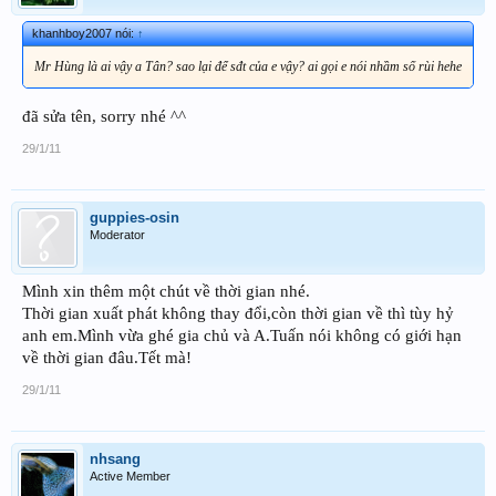
khanhboy2007 nói:
↑
Mr Hùng là ai vậy a Tân? sao lại để sđt của e vậy? ai gọi e nói nhầm số rùi hehe
đã sửa tên, sorry nhé ^^
29/1/11
guppies-osin
Moderator
Mình xin thêm một chút về thời gian nhé.
Thời gian xuất phát không thay đổi,còn thời gian về thì tùy hỷ
anh em.Mình vừa ghé gia chủ và A.Tuấn nói không có giới hạn
về thời gian đâu.Tết mà!
29/1/11
nhsang
Active Member