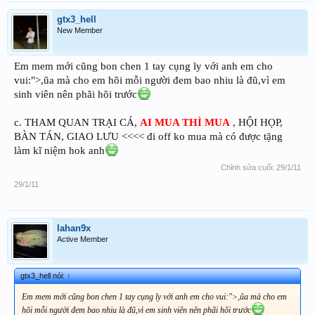
gtx3_hell
New Member
Em mem mới cũng bon chen 1 tay cụng ly với anh em cho
vui:">,ũa mà cho em hõi mỗi người đem bao nhiu là đũ,vì em
sinh viên nên phãi hõi trước
c. THAM QUAN TRẠI CÁ,
AI MUA THÌ MUA
, HỘI HỌP,
BÀN TÁN, GIAO LƯU <<<< đi off ko mua mà có được tặng
làm kĩ niệm hok anh
Chỉnh sửa cuối:
29/1/11
29/1/11
lahan9x
Active Member
gtx3_hell nói:
↑
Em mem mới cũng bon chen 1 tay cụng ly với anh em cho vui:">,ũa mà cho em
hõi mỗi người đem bao nhiu là đũ,vì em sinh viên nên phãi hõi trước