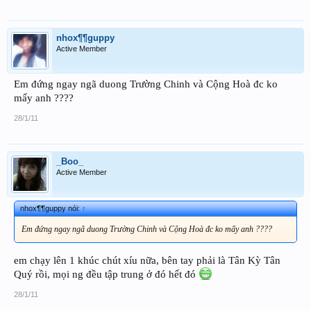
nhox¶¶guppy
Active Member
Em đứng ngay ngã duong Trường Chinh và Cộng Hoà đc ko
mấy anh ????
28/1/11
_Boo_
Active Member
nhox¶¶guppy nói:
↑
Em đứng ngay ngã duong Trường Chinh và Cộng Hoà đc ko mấy anh ????
em chạy lên 1 khúc chút xíu nữa, bên tay phải là Tân Kỳ Tân
Quý rồi, mọi ng đều tập trung ở đó hết đó
28/1/11