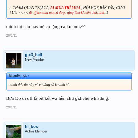
c. THAM QUAN TRẠI CÁ,
AI MUA THÌ MUA
, HỘI HỌP, BÀN TÁN, GIAO
LƯU <<<<
đi off ko mua mà có được tặng làm kĩ niệm hok anh:
D
mình thĩ câu này nè.có tặng cá ko anh.^^
29/1/11
gtx3_hell
New Member
lahan9x nói:
↑
mình thĩ câu này nè.có tặng cá ko anh.^^
Bữa Đó đi off là bít kết wã liền chứ gì,hehe:whistling:
29/1/11
hi_box
Active Member