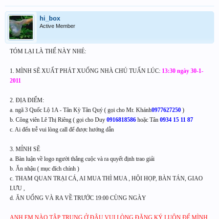
hi_box
Active Member
TÓM LẠI LÀ THẾ NÀY NHÉ:
1. MÌNH SẼ XUẤT PHÁT XUỐNG NHÀ CHÚ TUẤN LÚC:
13:30 ngày 30-1-
2011
2. ĐỊA ĐIỂM:
a. ngã 3 Quốc Lộ 1A - Tân Kỳ Tân Quý ( gọi cho Mr. Khánh
0977627250
)
b. Công viên Lê Thị Riêng ( gọi cho Duy
0916818586
hoặc Tân
0934 15 11 87
c. Ai đến trễ vui lòng call để được hướng dẫn
3. MỈNH SẼ
a. Bàn luận về logo người thắng cuộc và ra quyết định trao giải
b. Ăn nhậu ( mục đích chính )
c. THAM QUAN TRẠI CÁ, AI MUA THÌ MUA , HỘI HỌP, BÀN TÁN, GIAO
LƯU ,
d. ĂN UỐNG VÀ RA VỀ TRƯỚC 19:00 CÙNG NGÀY
ANH EM NÀO TẬP TRUNG Ở ĐÂU VUI LÒNG ĐĂNG KÝ LUÔN ĐỂ MÌNH