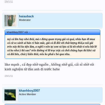
29/1/11
haiauback
Moderator
khanhboy2007 nói:
↑
tuỳ cá lớn hay nhỏ thôi, mà e đừng quan trọng giá cả quá, nhìu bạn đi mua
cá cứ so sánh ai bán rẻ bán mắc, giá cả đi đôi với chất lượng thôi,a nói giá
trên này thì ko tiện lắm, a nghĩ e nên tự xem và lựa cá là tốt nhất vì nếu bắt lỡ
cá ko như ý thì sao? trên đường về lỡ trục trặc cá chết chẳng hạn thì khó xử
cả đôi bên, chút ý kiến thôi, nếu ko phải e bỏ qua nha.
like mạnh , cá đẹp nhờ nguồn , không nhờ giá, cái nì nhờ rút
kinh nghiệm từ đàn anh đi trước hehe
29/1/11
khanhboy2007
Active Member