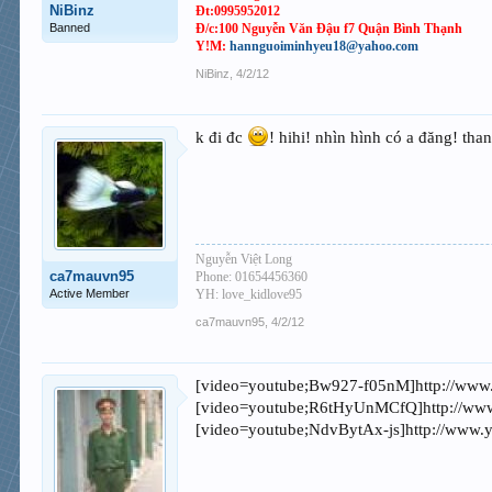
NiBinz
Đt:0995952012
Banned
Đ/c:100 Nguyễn Văn Đậu f7 Quận Bình Thạnh
Y!M:
hannguoiminhyeu18@yahoo.com
NiBinz
,
4/2/12
k đi đc
! hihi! nhìn hình có a đăng! tha
Nguyễn Việt Long
ca7mauvn95
Phone: 01654456360
Active Member
YH: love_kidlove95
ca7mauvn95
,
4/2/12
[video=youtube;Bw927-f05nM]http://www
[video=youtube;R6tHyUnMCfQ]http://ww
[video=youtube;NdvBytAx-js]http://www.