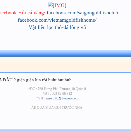
acebook Hội cá vàng:
facebook.com/saigongoldfishclub
facebook.com/vietnamgoldfishhome/
Vật liêu lọc thô-đá lông vũ
A ĐÂU ? giận giận lun rồi huhuhuuhuh
*ĐC : 768 Hưng Phú Phường 10 Quận 8
*ĐT :
093 82 66 812
*YH :
mawolf62@yahoo.com
AE QUA MUA GỌI TRƯỚC NHA ​