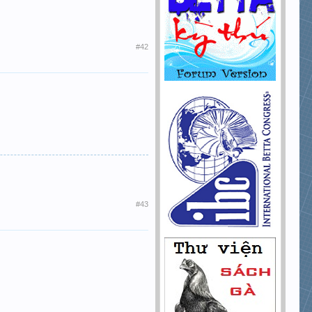
#42
#43