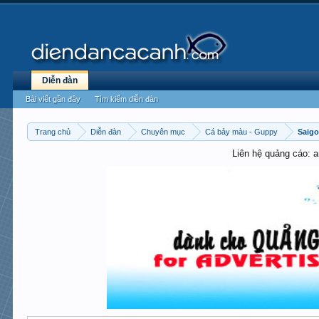
Diễn đàn
Bài viết gần đây
Tìm kiếm diễn đàn
Trang chủ
Diễn đàn
Chuyên mục
Cá bảy màu - Guppy
Saig
Liên hệ quảng cáo: 