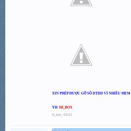
XIN PHÉP ĐƯỢC GỠ SỐ DTDD VÌ NHIỀU ME
YH
:
HI_BOX
hi_box
,
4/2/12