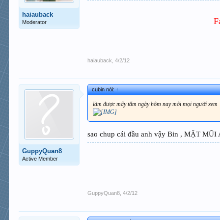
haiauback
F
Moderator
haiauback
,
4/2/12
cubin nói:
↑
làm được mấy tấm ngày hôm nay mời mọi người xem
sao chup cái đầu anh vậy Bin , MẶT MŨI 
GuppyQuan8
Active Member
GuppyQuan8
,
4/2/12