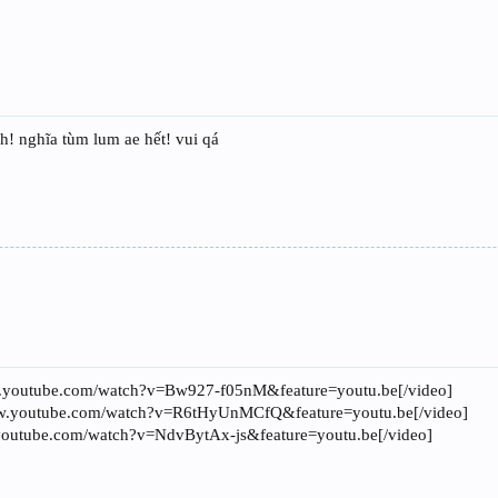
nh! nghĩa tùm lum ae hết! vui qá
.youtube.com/watch?v=Bw927-f05nM&feature=youtu.be[/video]
w.youtube.com/watch?v=R6tHyUnMCfQ&feature=youtu.be[/video]
youtube.com/watch?v=NdvBytAx-js&feature=youtu.be[/video]