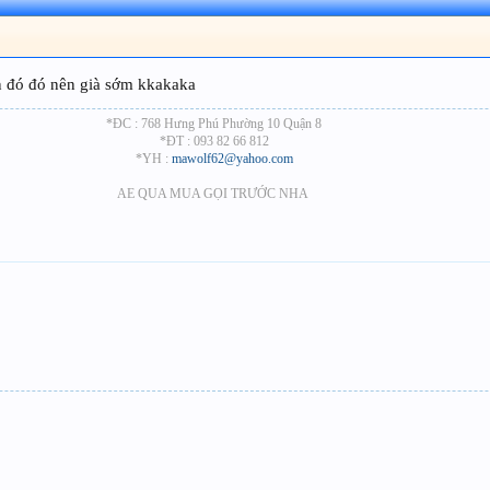
ện đó đó nên già sớm kkakaka
*ĐC : 768 Hưng Phú Phường 10 Quận 8
*ĐT :
093 82 66 812
*YH :
mawolf62@yahoo.com
AE QUA MUA GỌI TRƯỚC NHA ​