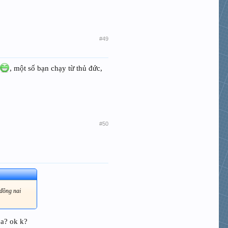
#49
, một số bạn chạy từ thủ đức,
#50
 đồng nai
 a? ok k?