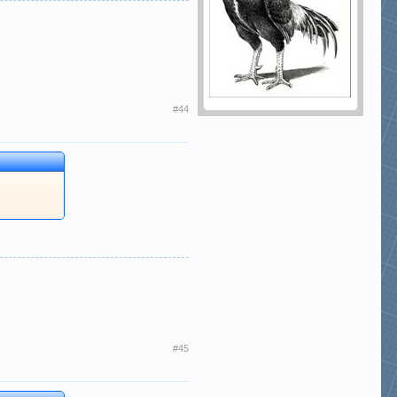
#44
#45