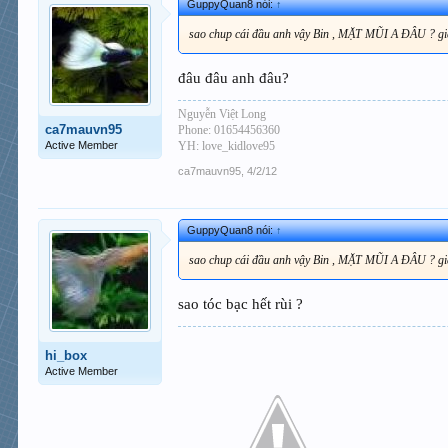
GuppyQuan8 nói:
↑
sao chup cái đầu anh vậy Bin , MẶT MŨI A ĐÂU ? gi
đâu đâu anh đâu?
Nguyễn Việt Long
ca7mauvn95
Phone: 01654456360
Active Member
YH: love_kidlove95
ca7mauvn95
,
4/2/12
GuppyQuan8 nói:
↑
sao chup cái đầu anh vậy Bin , MẶT MŨI A ĐÂU ? gi
sao tóc bạc hết rùi ?
hi_box
Active Member