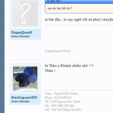
hi_box nói:
↑
sao tóc bạc hết rùi ?
ai bik đâu , lo suy nghĩ với sư phu5 chuy
GuppyQuan8
Active Member
GuppyQuan8
,
5/2/12
hi Thks a Khánh nhiều nhé ^^!
Thân !
Name : Nguyễn Đức Thạch
thachnguyen910
Phone : 01224180223
Active Member
TK VCB Nguyen Duc Thach
Stk : 0381-000-332-564
AD : Dệt Việt Thắng Thủ Đức