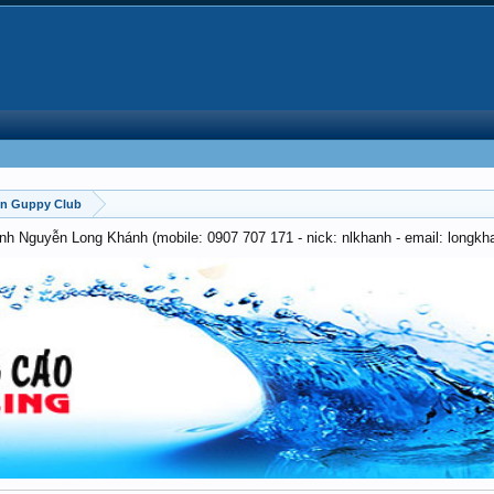
on Guppy Club
anh Nguyễn Long Khánh (mobile: 0907 707 171 - nick: nlkhanh - email: long