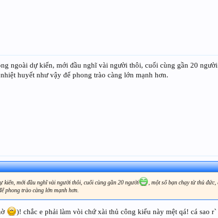
ng ngoài dự kiến, mới đầu nghĩ vài người thôi, cuối cùng gần 20 người
nhiệt huyết như vậy để phong trào càng lớn mạnh hơn.
 kiến, mới đầu nghĩ vài người thôi, cuối cùng gần 20 người
, một số bạn chạy từ thủ đức,
 để phong trào càng lớn mạnh hơn.
phờ
)! chắc e phải làm vòi chứ xài thủ công kiểu này mệt qá! cá sao r`