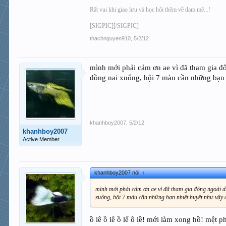
Rất vui khi giao lưu và học hỏi thêm về đam mê...!
[SIGPIC][/SIGPIC]
thachnguyen910
,
5/2/12
mình mới phải cảm ơn ae vì đã tham gia đô
đồng nai xuống, hội 7 màu cần những bạn 
khanhboy2007
,
5/2/12
khanhboy2007
Active Member
khanhboy2007 nói:
↑
mình mới phải cảm ơn ae vì đã tham gia đông ngoài dự
xuống, hội 7 màu cần những bạn nhiệt huyết như vậy
ồ lê ồ lê ồ lế ô lề! mới làm xong hồ! mệt 