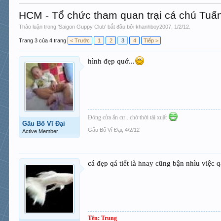
HCM - Tổ chức tham quan trại cá chú Tuấ
Thảo luận trong '
Saigon Guppy Club
' bắt đầu bởi
khanhboy2007
,
1/2/12
.
Trang 3 của 4 trang
< Trước
1
2
3
4
Tiếp >
hình đẹp quớ...
Đóng cửa ẩn cư...chờ thời tái xuất
Gấu Bố Vĩ Đại
Gấu Bố Vĩ Đại
,
4/2/12
Active Member
cá đẹp qá tiết là hnay cũng bận nhìu việc 
Tên: Trung