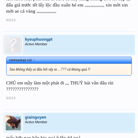
đấu giá trước tết lấy lộc đầu xuân hé em ,,,,,,,,,,,,,,,, xin mời xin
mời ae cá vàng ,,,,,,,,,,,,,,,,
6/2/13
kysuphuongpt
Active Member
minhtanktpt nói:
↑
Sao không thấy ai đấu hết vậy ta ...??? cá khủng quá !!
CHÚ em mầy làm một phát đi ,,, THUÝ hải vân đâu rùi
???????????????
6/2/13
giainguyen
Active Member
mấy bữa nay bận bịu quá ít lên dd quá.