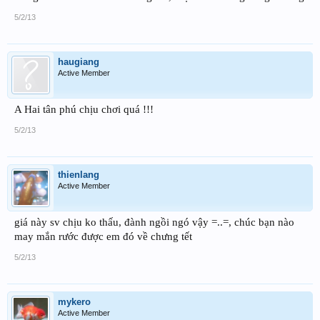
5/2/13
haugiang
Active Member
A Hai tân phú chịu chơi quá !!!
5/2/13
thienlang
Active Member
giá này sv chịu ko thấu, đành ngồi ngó vậy =..=, chúc bạn nào
may mắn rước được em đó về chưng tết
5/2/13
mykero
Active Member