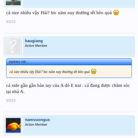
cá size nhiêu vậy Hải? hic năm nay thưởng tết bèo quá
5/2/13
haugiang
Active Member
mykero nói:
↑
cá size nhiêu vậy Hải? hic năm nay thưởng tết bèo quá
cá side gần gần bàn tay của A đó E trai . cá đang được chăm sóc
tại nhà A.
5/2/13
namvuongus
Active Member