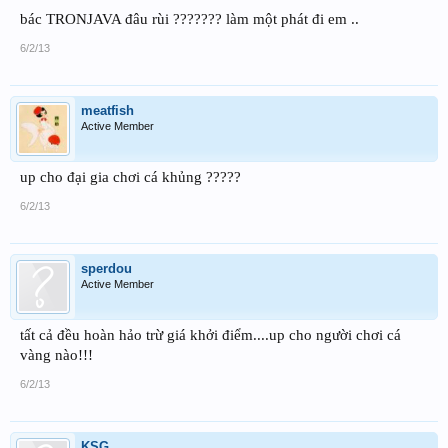
bác TRONJAVA đâu rùi ??????? làm một phát đi em ..
6/2/13
meatfish
Active Member
up cho đại gia chơi cá khủng ?????
6/2/13
sperdou
Active Member
tất cả đều hoàn hảo trừ giá khởi điểm....up cho người chơi cá
vàng nào!!!
6/2/13
KSG