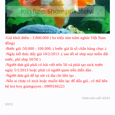
-Giá khỏi điểm : 3.800.000 ( ba triệu tám trăm nghìn Việt Nam
đồng)
-Bước giá :50.000 - 100.000. ( bước giá là số chẵn hàng chục.)
-Ngày kết thúc đấy giá 10/2/2013 .( sau tết sẽ ship mọi miền đất
nước, phí ship 50/50 )
-Người đưa giá phải có bài viết trên 50 và phải tạo nick trước
ngày 5/1/2013 hoặc phải có người quen trên diễn đàn .
-Người đưa giá để lại sdt và địa chỉ liên lạc .
-Nếu ai chưa có nick hoặc muốn liên lạc để đấu giá , có thể liên
hệ hot boy giainguyen : 0909166221
Chỉnh sửa cuối:
6/2/13
5/2/13