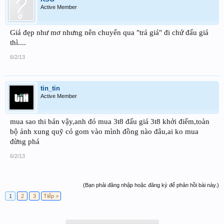
Active Member
Giá đẹp như mơ nhưng nên chuyển qua "trả giá" đi chứ đấu giá
thì....
6/2/13
tin_tin
Active Member
mua sao thi bán vậy,anh đó mua 3t8 đấu giá 3t8 khởi điểm,toàn
bộ ảnh xung quỹ có gom vào mình đồng nào đâu,ai ko mua
đừng phá
6/2/13
(Bạn phải đăng nhập hoặc đăng ký để phản hồi bài này.)
1
2
3
Tiếp >