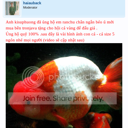
haiauback
Moderator
Anh kisuphuong đã ủng hộ em ranchu chân ngắn béo ú mới
mua bên tronjava tặng cho hội cá vàng để đấu giá .
Ủng hộ quỹ 100% .sau đây là vài hình ảnh con cá - cá size 5
ngón nhé mọi người (video sẽ cập nhật sau)