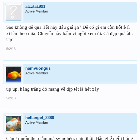
atzzta1991
Active Member
Sao không để qua Tết hãy đấu giá ạh? Để có gì em còn hốt $ lì
xì lên theo nữa. Chuyến này bấm ví ngồi xem ùi. Cá đẹp quá àh.
Up!
5/2/13
namvuongus
Active Member
up up, hàng trắng đỏ mang về dịp tết là hết xảy
5/2/13
hellangel_2388
Active Member
Cũng muốn theo lắm mà sv nghèo, chịu thôi. Bắc ghế ngồi hóng