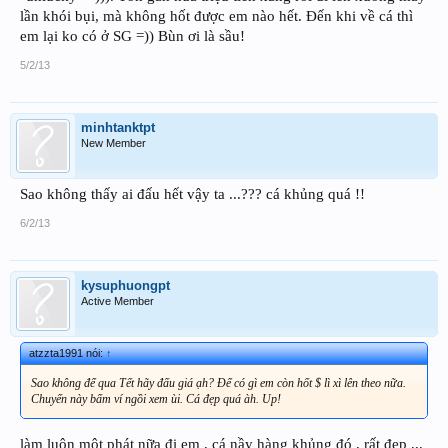
lần khói bụi, mà không hốt được em nào hết. Đến khi về cá thì
em lại ko có ở SG =)) Bùn ơi là sầu!
5/2/13
minhtanktpt
New Member
Sao không thấy ai đấu hết vậy ta ...??? cá khủng quá !!
6/2/13
kysuphuongpt
Active Member
atzzta1991 nói:
↑
Sao không để qua Tết hãy đấu giá ạh? Để có gì em còn hốt $ lì xì lên theo nữa.
Chuyến này bấm ví ngồi xem ùi. Cá đẹp quá àh. Up!
làm luôn một phát nữa đi em , cá nầy hàng khủng đó , rất đẹp ,,,