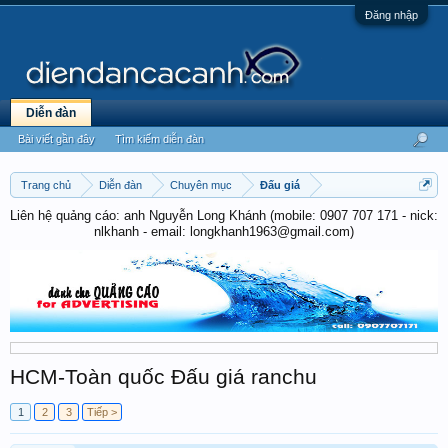
Đăng nhập
Diễn đàn
Bài viết gần đây
Tìm kiếm diễn đàn
Trang chủ
Diễn đàn
Chuyên mục
Đấu giá
Liên hệ quảng cáo: anh Nguyễn Long Khánh (mobile: 0907 707 171 - nick:
nlkhanh - email: longkhanh1963@gmail.com)
HCM-Toàn quốc Đấu giá ranchu
1
2
3
Tiếp >