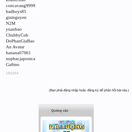
concavang9999
badboys85
giainguyen
N2M
yuanbao
ChubbyCub
DoPhanGiaBao
An Avatar
banana07061
nuphar.japonica
Ga8mo
13/12/14
(Bạn phải đăng nhập hoặc đăng ký để phản hồi bài này.)
Quảng cáo