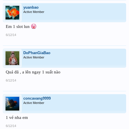
yuanbao
Active Member
Em 1 slot lun
6/12/14
DoPhanGiaBao
Active Member
Quá đã , a lên ngay 1 suất nào
6/12/14
concavang9999
Active Member
1 vé nha em
6/12/14