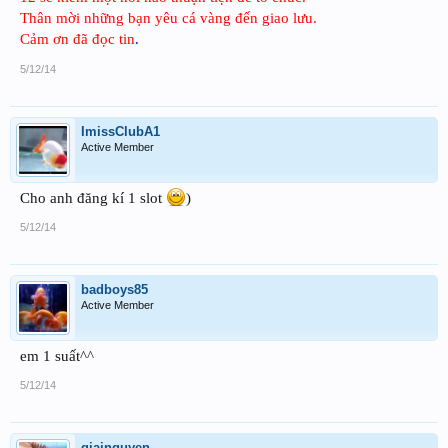
Thân mời những bạn yêu cá vàng đến giao lưu.
Cảm ơn đã đọc tin
.
5/12/14
ImissClubA1
Active Member
Cho anh đăng kí 1 slot
)
5/12/14
badboys85
Active Member
em 1 suất^^
5/12/14
giainguyen