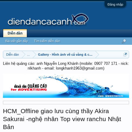
Đăng nhập
Diễn đàn
Bài viết gần đây
Tìm kiếm diễn đàn
Diễn đàn
...
Gallery - Hình ảnh về cá vàng & cá chép
Liên hệ quảng cáo: anh Nguyễn Long Khánh (mobile: 0907 707 171 - nick:
nlkhanh - email: longkhanh1963@gmail.com)
HCM_Offline giao lưu cùng thầy Akira
Sakurai -nghệ nhân Top view ranchu Nhật
Bản