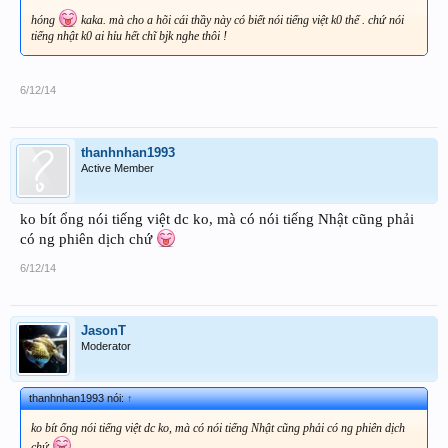
hóng
kaka. mà cho a hõi cái thầy này có biết nói tiếng việt k0 thế . chứ nói
tiếng nhật k0 ai hỉu hết chĩ bjk nghe thôi !
6/12/14
thanhnhan1993
Active Member
ko bít ổng nói tiếng việt dc ko, mà có nói tiếng Nhật cũng phải
có ng phiên dịch chứ
6/12/14
JasonT
Moderator
thanhnhan1993 nói:
↑
ko bít ổng nói tiếng việt dc ko, mà có nói tiếng Nhật cũng phải có ng phiên dịch
chứ