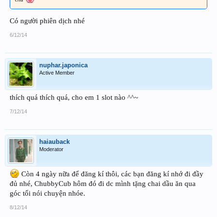
Có người phiên dịch nhé
6/12/14
nuphar.japonica
Active Member
thích quá thích quá, cho em 1 slot nào ^^~
7/12/14
haiauback
Moderator
Còn 4 ngày nữa để đăng kí thôi, các bạn đăng kí nhớ đi đầy
đủ nhé, ChubbyCub hôm đó đi dc mình tặng chai dầu ăn qua
góc tối nói chuyện nhóe.
8/12/14