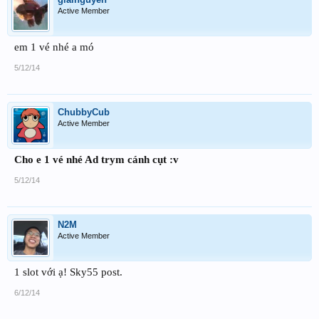
Active Member
em 1 vé nhé a mó
5/12/14
ChubbyCub
Active Member
Cho e 1 vé nhé Ad trym cánh cụt :v
5/12/14
N2M
Active Member
1 slot với ạ! Sky55 post.
6/12/14