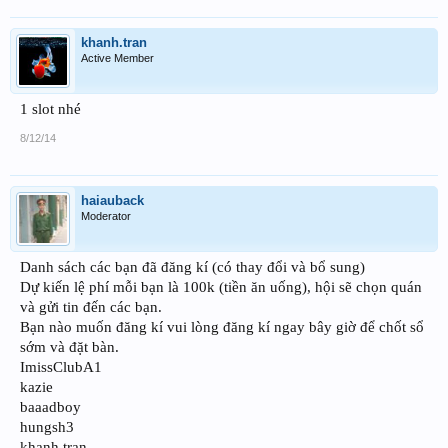
khanh.tran
Active Member
1 slot nhé
8/12/14
haiauback
Moderator
Danh sách các bạn đã đăng kí (có thay đổi và bổ sung)
Dự kiến lệ phí mỗi bạn là 100k (tiền ăn uống), hội sẽ chọn quán
và gửi tin đến các bạn.
Bạn nào muốn đăng kí vui lòng đăng kí ngay bây giờ để chốt sổ
sớm và đặt bàn.
ImissClubA1
kazie
baaadboy
hungsh3
khanh.tran