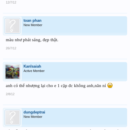
12/7/12
toan phan
New Member
màu như phát sáng, đẹp thật.
26/7/12
KanIsaiah
Active Member
anh có thể nhượng lại cho e 1 cặp đc không anh,năn nỉ
2/8/12
dungdeptrai
New Member