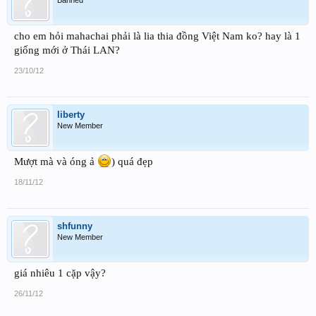
cho em hỏi mahachai phải là lia thia đồng Việt Nam ko? hay là 1
giống mới ở Thái LAN?
23/10/12
liberty
New Member
Mượt mà và óng ả
) quá đẹp
18/11/12
shfunny
New Member
giá nhiêu 1 cặp vậy?
26/11/12