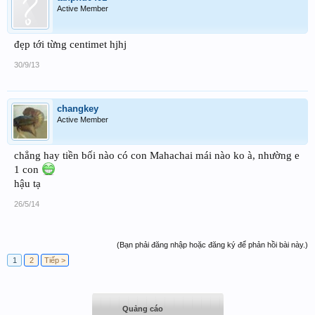
Active Member
đẹp tới từng centimet hjhj
30/9/13
changkey
Active Member
chẳng hay tiền bối nào có con Mahachai mái nào ko à, nhường e
1 con
hậu tạ
26/5/14
(Bạn phải đăng nhập hoặc đăng ký để phản hồi bài này.)
1
2
Tiếp >
Quảng cáo