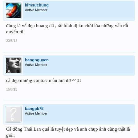
kimsuchung
Active Member
đúng là vẻ đẹp hoang dã , rất bình dị ko chói lóa những vẫn rất
quyến rũ
23/5/13
bangnguyen
Active Member
cá đẹp nhưng contrac màu hơi dữ ^^!!!
15/8/13
bangpk78
Active Member
Cá đồng Thái Lan quả là tuyệt đẹp và anh chụp ảnh cũng thật là
giỏi.