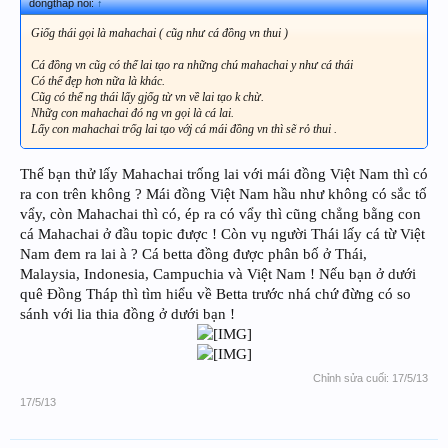
dongthap nói:
↑
Giốg thái gọi là mahachai ( cũg như cá đồng vn thui )
Cá đồng vn cũg có thể lai tạo ra những chú mahachai y như cá thái
Có thể đẹp hơn nữa là khác.
Cũg có thể ng thái lấy gjốg từ vn về lai tạo k chừ.
Nhữg con mahachai đó ng vn gọi là cá lai.
Lấy con mahachai trốg lai tạo vớj cá mái đồng vn thì sẽ rỏ thui .
Thế bạn thử lấy Mahachai trống lai với mái đồng Việt Nam thì có
ra con trên không ? Mái đồng Việt Nam hầu như không có sắc tố
vẩy, còn Mahachai thì có, ép ra có vẩy thì cũng chẳng bằng con
cá Mahachai ở đầu topic được ! Còn vụ người Thái lấy cá từ Việt
Nam đem ra lai à ? Cá betta đồng được phân bố ở Thái,
Malaysia, Indonesia, Campuchia và Việt Nam ! Nếu bạn ở dưới
quê Đồng Tháp thì tìm hiểu về Betta trước nhá chứ đừng có so
sánh với lia thia đồng ở dưới bạn !
Chỉnh sửa cuối:
17/5/13
17/5/13