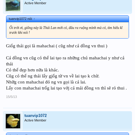
Active Member
tuanvip1072 nói:
↑
Ối trời ơi, giống này là Thái Lan mới có, đâu ra ruộng mình mà có, tìm hiểu kĩ
trước khi nói !
Giốg thái gọi là mahachai ( cũg như cá đồng vn thui )
Cá đồng vn cũg có thể lai tạo ra những chú mahachai y như cá
thái
Có thể đẹp hơn nữa là khác.
Cũg có thể ng thái lấy gjốg từ vn về lai tạo k chừ.
Nhữg con mahachai đó ng vn gọi là cá lai.
Lấy con mahachai trốg lai tạo vớj cá mái đồng vn thì sẽ rỏ thui .
15/5/13
tuanvip1072
Active Member