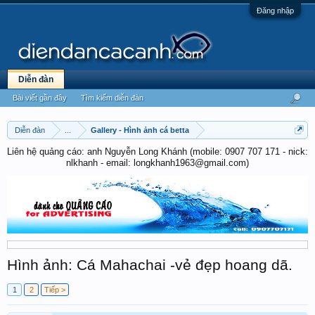
Đăng nhập
Diễn đàn
Bài viết gần đây
Tìm kiếm diễn đàn
Diễn đàn
...
Gallery - Hình ảnh cá betta
Liên hệ quảng cáo: anh Nguyễn Long Khánh (mobile: 0907 707 171 - nick:
nlkhanh - email: longkhanh1963@gmail.com)
Hình ảnh: Cá Mahachai -vẻ đẹp hoang dã.
1
2
Tiếp >