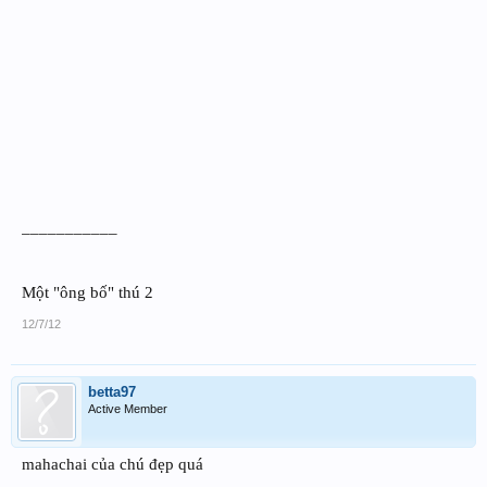
___________
Một "ông bố" thú 2
12/7/12
betta97
Active Member
mahachai của chú đẹp quá