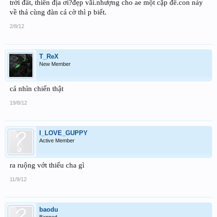
trời đất, thiên địa ơi?đẹp vãi.nhượng cho ae một cặp đê.con này
về thả cùng đàn cá cờ thì p biết.
2/8/12
T_ReX
New Member
cá nhìn chiến thật
19/8/12
I_LOVE_GUPPY
Active Member
ra ruộng vớt thiếu cha gì
11/9/12
baodu
Banned