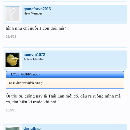
gameforvn2013
New Member
hình như chỉ nuôi 1 con thôi mà?
16/4/13
tuanvip1072
Active Member
I_LOVE_GUPPY nói:
↑
ra ruộng vớt thiếu cha gì
Ối trời ơi, giống này là Thái Lan mới có, đâu ra ruộng mình mà
có, tìm hiểu kĩ trước khi nói !
10/5/13
dongthap