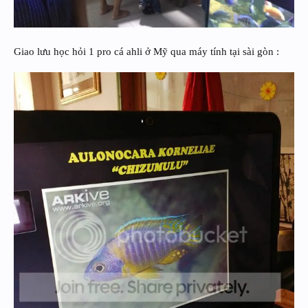
Giao lưu học hỏi 1 pro cá ahli ở Mỹ qua máy tính tại sài gòn :