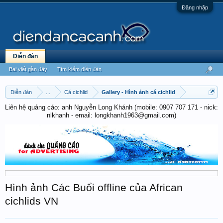
Đăng nhập
Diễn đàn
Bài viết gần đây
Tìm kiếm diễn đàn
Diễn đàn
...
Cá cichlid
Gallery - Hình ảnh cá cichlid
Liên hệ quảng cáo: anh Nguyễn Long Khánh (mobile: 0907 707 171 - nick:
nlkhanh - email: longkhanh1963@gmail.com)
Hình ảnh Các Buổi offline của African
cichlids VN