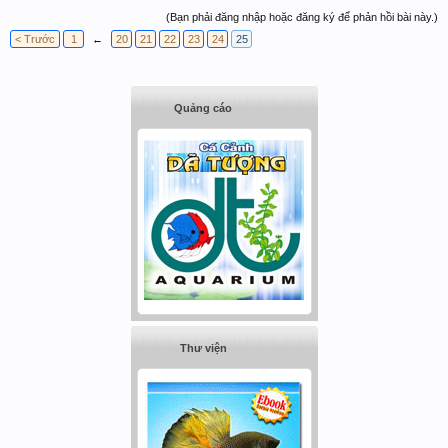
(Bạn phải đăng nhập hoặc đăng ký để phản hồi bài này.)
< Trước
1
←
20
21
22
23
24
25
Quảng cáo
Thư viện