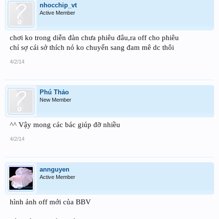
nhocchip_vt
Active Member
chơi ko trong diễn đàn chưa phiêu đâu,ra off cho phiêu
chỉ sợ cái sở thích nó ko chuyển sang đam mê dc thôi
4/2/14
Phú Thảo
New Member
^^ Vậy mong các bác giúp đỡ nhiều
4/2/14
annguyen
Active Member
hình ảnh off mới của BBV