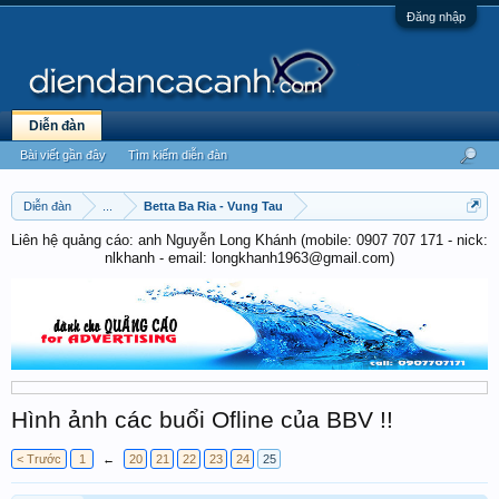
Đăng nhập
Diễn đàn
Bài viết gần đây
Tìm kiếm diễn đàn
Diễn đàn
...
Betta Ba Ria - Vung Tau
Liên hệ quảng cáo: anh Nguyễn Long Khánh (mobile: 0907 707 171 - nick:
nlkhanh - email: longkhanh1963@gmail.com)
Hình ảnh các buổi Ofline của BBV !!
< Trước
1
←
20
21
22
23
24
25