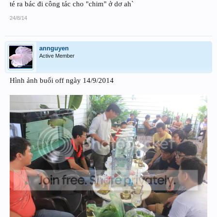
té ra bác đi công tác cho "chim" ở dơ ah`
24/8/14
annguyen
Active Member
Hình ảnh buổi off ngày 14/9/2014