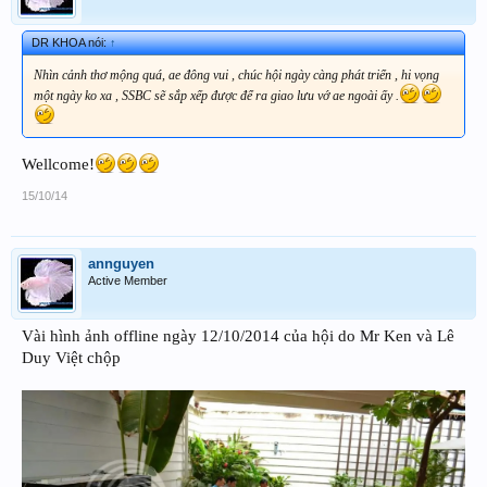
DR KHOA nói:
↑
Nhìn cảnh thơ mộng quá, ae đông vui , chúc hội ngày càng phát triển , hi vọng
một ngày ko xa , SSBC sẽ sắp xếp được để ra giao lưu vớ ae ngoài ấy .
Wellcome!
15/10/14
annguyen
Active Member
Vài hình ảnh offline ngày 12/10/2014 của hội do Mr Ken và Lê
Duy Việt chộp