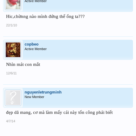
Active Member
Hic,chừnng nào mình đứng thế ổng ta???
22/1/10
copbeo
Active Member
Nhìn mát con mắt
12/6/11
nguyenletrungminh
New Member
đẹp dã mang, cơ mà làm mấy cái này tốn công phải biết
4/7/14