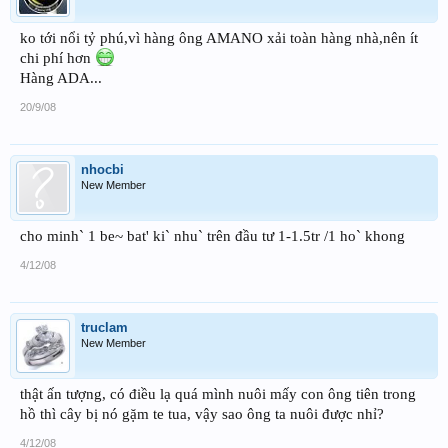
ko tới nổi tỷ phú,vì hàng ông AMANO xải toàn hàng nhà,nên ít
chi phí hơn
Hàng ADA...
20/9/08
nhocbi
New Member
cho minh` 1 be~ bat' ki` nhu` trên đầu tư 1-1.5tr /1 ho` khong
4/12/08
truclam
New Member
thật ấn tượng, có điều lạ quá mình nuôi mấy con ông tiên trong
hồ thì cây bị nó gặm te tua, vậy sao ông ta nuôi được nhỉ?
4/12/08