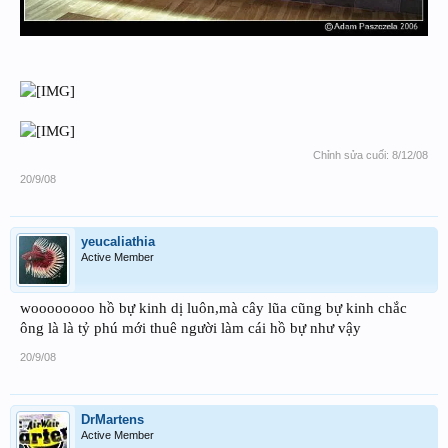
Chỉnh sửa cuối:
8/12/08
20/9/08
yeucaliathia
Active Member
woooooooo hồ bự kinh dị luôn,mà cây lũa cũng bự kinh chắc
ông là là tỷ phú mới thuê người làm cái hồ bự như vậy
20/9/08
DrMartens
Active Member