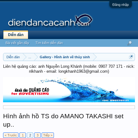
Đăng nhập
Diễn đàn
Bài viết gần đây
Tìm kiếm diễn đàn
Diễn đàn
...
Gallery - Hình ảnh về thủy sinh
Liên hệ quảng cáo: anh Nguyễn Long Khánh (mobile: 0907 707 171 - nick:
nlkhanh - email: longkhanh1963@gmail.com)
Hình ảnh hồ TS do AMANO TAKASHI set
up..
< Trước
1
2
3
Tiếp >