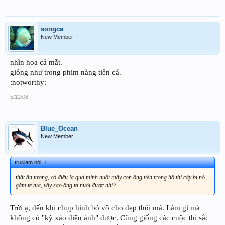
songca
New Member
nhìn hoa cả mắt.
giống như trong phim nàng tiên cá.
:notworthy:
5/12/08
Blue_Ocean
New Member
truclam nói:
↑
thật ấn tượng, có điều lạ quá mình nuôi mấy con ông tiên trong hồ thì cây bị nó
gặm te tua, vậy sao ông ta nuôi được nhỉ?
Trời ạ, đến khi chụp hình bỏ vô cho đẹp thôi mà. Làm gì mà
không có "kỹ xảo điện ảnh" được. Cũng giống các cuộc thi sắc