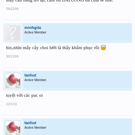
thấy cân bằng trở lại, cám ơn DATUONG đã chia sẽ nhé.
29/12/09
minhgita
Active Member
hix,nhìn mấy cây choi lưới là thấy khâm phục rồi
30/12/09
tanhut
Active Member
tuyệt vời các pac oi
22/1/10
tanhut
Active Member