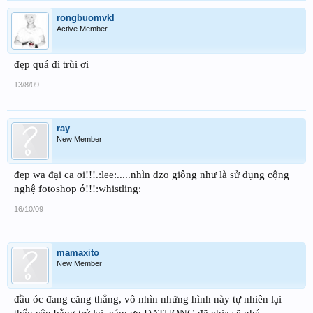
rongbuomvkl
Active Member
đẹp quá đi trùi ơi
13/8/09
ray
New Member
đẹp wa đại ca ơi!!!.:lee:.....nhìn dzo giông như là sử dụng cộng
nghệ fotoshop ớ!!!:whistling:
16/10/09
mamaxito
New Member
đầu óc đang căng thẳng, vô nhìn những hình này tự nhiên lại