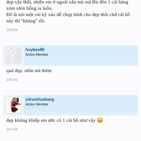
đẹp vậy thôi, nhiều em ở ngoài xấu mù mà lên đèn 1 cái hàng
xóm nhìn hổng ra luôn.
Đó là nói một vài kỹ xảo để chụp hình cho đẹp thôi chứ cái hồ
này thì "khủng" rồi.
18/5/09
huybeo86
Active Member
quá đẹp. nhìn mà thèm
19/5/09
xitrumluubang
Active Member
đẹp khủng khiếp em ước có 1 cái hồ như vậy
26/7/09