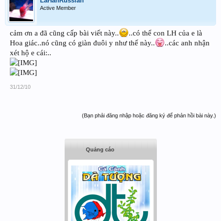
LaHanRussian
Active Member
cảm ơn a đã cũng cấp bài viết này..
..có thể con LH của e là
Hoa giác..nó cũng có giàn đuôi y như thế này..
..các anh nhận
xét hộ e cái:..
31/12/10
(Bạn phải đăng nhập hoặc đăng ký để phản hồi bài này.)
Quảng cáo