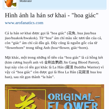
Moderator
Hình ảnh la hán sơ khai - "hoa giác"
www.arofanatics.com
Cá la hán sơ khai được gọi là "hoa giác" (花角, hua jiau/hua
jiao/huakok/hwakok). Từ “hoa” ám chỉ màu sắc tươi tắn của cá,
còn “giác” ám chỉ cái đầu gù. Đây cũng là nguồn gốc của từ
“flowerhorn” trong tiếng Anh (hoa=flower, giác=horn).
Mặt khác, một trong những tổ tiên của “hoa giác” là cá hồng két
(kim cương huyết anh vũ 金刚血鹦鹉 Jin Gang Blood Parrot),
loại này còn có tên gọi khác là La Hán (羅漢 Buddha Warrior) vì
vậy cá “hoa giác” còn được gọi là Hoa La Hán (花羅漢 hua lou
han), sau rút gọn thành “la hán”.