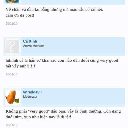
Về châu và đầu ko bằng nhưng mà màu sắc cổ rất nét.
cám ơn đã post!
25/11/10
Cá Xinh
Active Member
hihihih cá la hán sơ khai sao con nào dàn đuôi cũng very good
hết vậy anh!!!!!!
26/11/10
vnreddevil
Moderator
Không phải "very good" đâu bạn, vậy là bình thường. Còn dạng
đuôi túm, xụp như hiện nay là dị tật!
26/11/10