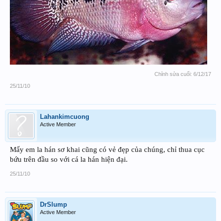
Chỉnh sửa cuối:
6/12/17
25/11/10
Lahankimcuong
Active Member
Mấy em la hán sơ khai cũng có vẻ đẹp của chúng, chỉ thua cục
bứu trên đầu so với cá la hán hiện đại.
25/11/10
DrSlump
Active Member