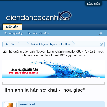
Đăng nhập
Diễn đàn
Bài viết gần đây
Tìm kiếm diễn đàn
Diễn đàn
...
Bài viết tuyển chọn - cá La Hán
Liên hệ quảng cáo: anh Nguyễn Long Khánh (mobile: 0907 707 171 - nick:
nlkhanh - email: longkhanh1963@gmail.com)
Hình ảnh la hán sơ khai - "hoa giác"
vnreddevil