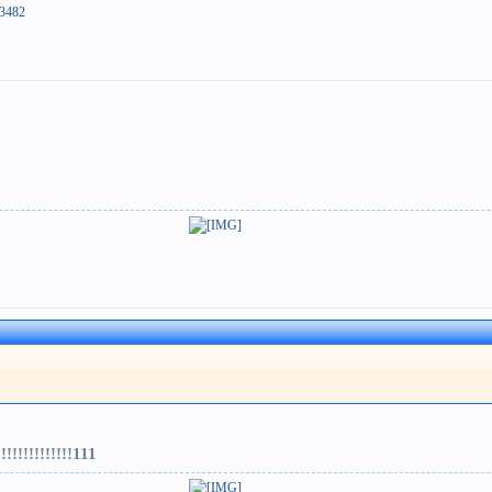
83482
!!!!!!!!!!!!!!111