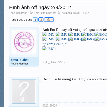
Hình ảnh off ngày 2/9/2012!
Thảo luận trong '
Cần Thơ Betta Club
' bắt đầu bởi
betta_plakat
,
3/9/12
.
Trang 1 của 2 trang
1
2
Tiếp >
Anh Em lần này off vui tại trời quá mưa nê
tự sướng cái hjhj!
betta_plakat
betta_plakat
,
3/9/12
Active Member
Đệch ! lại tự sướng kìa . Chọi đá nó anh
0929180029