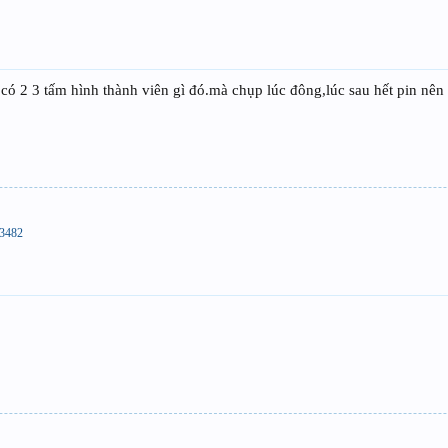
á,có 2 3 tấm hình thành viên gì đó.mà chụp lúc đông,lúc sau hết pin nê
83482