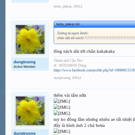
betta_plakat
,
3/9/12
betta_plakat nói:
↑
Tướng tá ngon lành!
chân dài tới nách!!!!!!!!!!!!!!!!!!!!!!!!!!!!!!!!!!
lông nách dài tới chân kakakaka
Thành phố Cần Thơ
dungtruong
đt : 0939108056 Dũng
Active Member
https://www.facebook.com/profile.php?id=1000061511
dungtruong
,
3/9/12
thêm vài tấm nữa
tuy ko đông lắm nhưng nhièu ae rất nhiệt 
đây là hình ảnh 2 chú betta
dungtruong