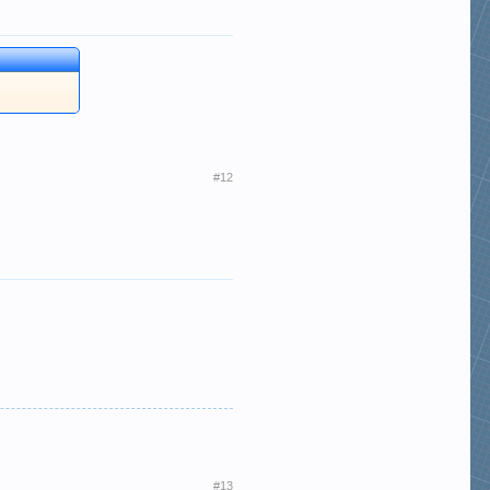
#12
#13