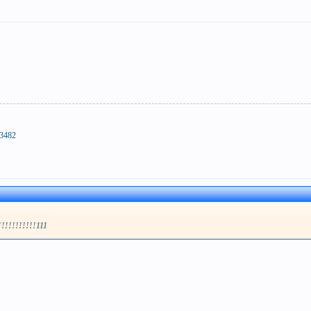
83482
!!!!!!!!!!!111