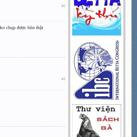
#2
n ko chụp được bùn thật
#3