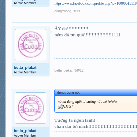
Active Member
https://www.facebook.com/profile.php?id=1000061511
dungtruong
,
3/9/12
ÂY da!!!!!!!!!!!!!!
ném đá tui quá!!!!!!!!!!!!!!!!!!1111
betta_plakat
betta_plakat
,
3/9/12
Active Member
dungtruong nói:
↑
nó lại đang ngồi tự sướng nữa nè kekeke
Tướng tá ngon lành!
chân dài tới nách!!!!!!!!!!!!!!!!!!!!!!!!!!!!!!!
betta_plakat
Active Member