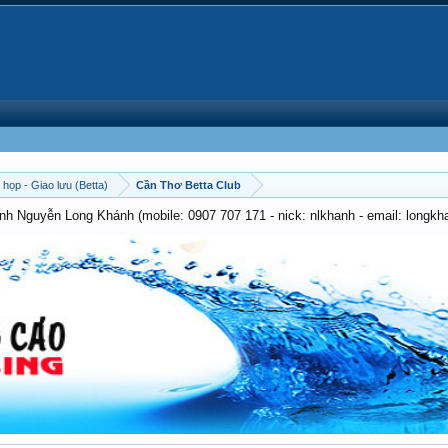
 họp - Giao lưu (Betta)
Cần Thơ Betta Club
anh Nguyễn Long Khánh (mobile: 0907 707 171 - nick: nlkhanh - email: long