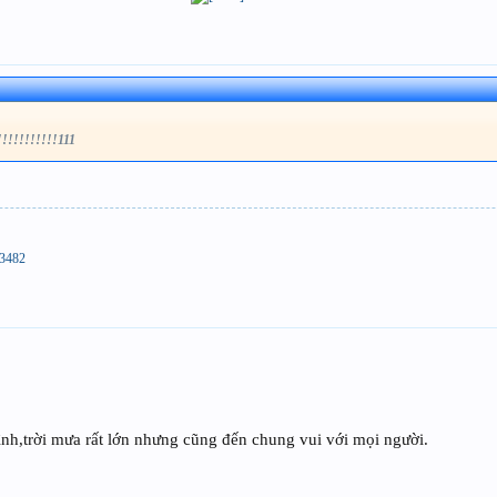
!!!!!!!!!!!111
83482
tình,trời mưa rất lớn nhưng cũng đến chung vui với mọi người.