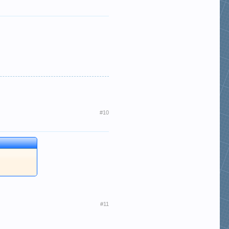
#10
#11