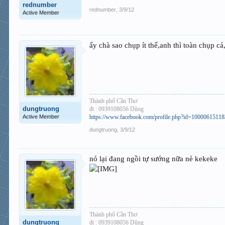
rednumber
rednumber
,
3/9/12
Active Member
ấy chà sao chụp ít thế,anh thì toàn chụp c
Thành phố Cần Thơ
dungtruong
đt : 0939108056 Dũng
Active Member
https://www.facebook.com/profile.php?id=1000061511
dungtruong
,
3/9/12
nó lại đang ngồi tự sướng nữa nè kekeke
Thành phố Cần Thơ
dungtruong
đt : 0939108056 Dũng