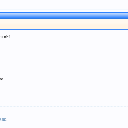
âu nhỉ
ke
83482