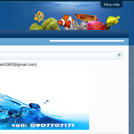
Đăng nhập
khanh1963@gmail.com)