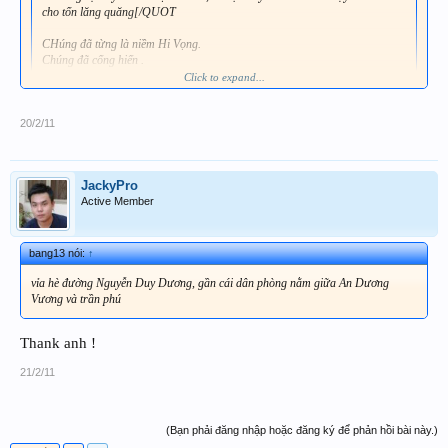
cho tốn lăng quăng[/QUOT
CHúng đã từng là niềm Hi Vọng.
Chúng đã cống hiến .
Tiếc chi vài con Lăng quăng.
Click to expand...
Nuôi Chúng đến ngày đẹp trời thả vào thiên nhiên..
Thư thái một cách chơi...
20/2/11
Tại vì đã có hợp đồng với chủ quán cafe rồi cho nên chắc ko có thay đổi gì được.
Hồi nhỏ trời mưa hay đi vớt cá chơi, có khi vớt được cá xiêm hay cá phướn
thường rất dữ nhất là cá xiêm. Bỏ cá sặc nhỏ vô chung nó cắn cá sặc chạy mất
JackyPro
dép. Có thể đó là cá đá rồi, có thể cá trong hồ bị ngập trôi ra. Mình thích cá
Active Member
hoang dã như vậy hơn
.
bang13 nói:
↑
vỉa hè đường Nguyễn Duy Dương, gần cái dân phòng nằm giữa An Dương
Vương và trần phú
Thank anh !
21/2/11
(Bạn phải đăng nhập hoặc đăng ký để phản hồi bài này.)