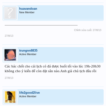
huavandoan
New Member
.............................................................................
Chỉnh sửa cuối:
27/8/13
27/8/13
trungnn8835
Active Member
Các bác chốt cho cái lịch có đá được buổi tối vào lúc 19h-20h30
không cho ý kiến để còn đặt sân nào.Anh già chủ tịch đâu rồi
27/8/13
life2good2live
Active Member