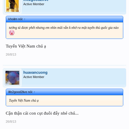
Active Member
khoilm nói:
↑
tướng tá được phết nhưng em nhìn mãi vẫn k nhớ ra mặt tuyển thủ quốc gia nào
Tuyển Việt Nam chú ạ
26/8/13
huavancuong
Active Member
life2good2live nói:
↑
Tuyển Việt Nam chú ạ
Cận thận cái con cụt đuôi đấy nhé chú...
26/8/13