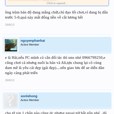
Click to expand...
ông trùm bán độ đang mắng chửi,chỉ đạo lối chơi,vì đang bị dẫn
trước 5-0,quả này mất đống tiền về cắt lương hết
29/8/13
nguyenphanhai
Active Member
e là Hải,nếu FC mình có cân đối tác thì sms nhé 0966799250,e
cũng chơi cá nhưng nuôi la hán và Ali,tựu chung lại có cùng
đam mê là yêu cái đẹp (gái đẹp)....nên giao lưu để ae diễn đàn
ngày càng phát triển
29/8/13
sonlehong
Active Member
cho tớ xin 1 chân nào cũng dc nhưng ngoại trừ bắt gôn nhé , đá