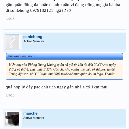
gần quận đống đa hoặc thanh xuân vì đang trông mẹ già hâhha
dt sơnlehong 0979182121 ngã tư sở
2/9/13
sonlehong
Active Member
huavancuong nói:
↑
Hiện nay sân Phòng không Không quân có giờ từ 19h đá đến 20h30 của ngày
thứ 2 và thứ 4, chủ nhật từ 17h. Các chú cho ý kiến nhé, nếu ok thì post lại để
Trung đặt sân. phí CLB tạm thu 300k trước để mua quần áo, in logo. Thanks
quá hợp lý đấy pac chủ tịch ngay gần nhà e có 1km thui
2/9/13
manchel
Active Member