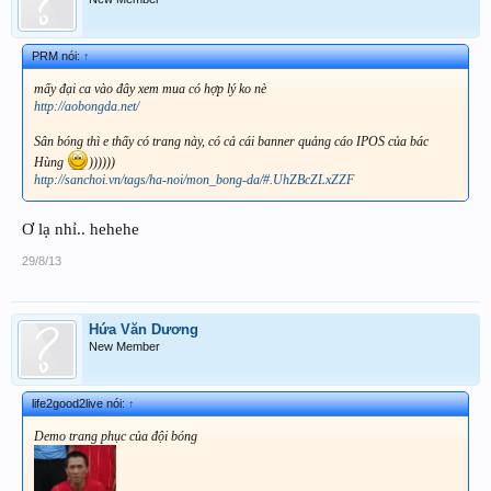
PRM nói:
↑
mấy đại ca vào đây xem mua có hợp lý ko nè
http://aobongda.net/
Sân bóng thì e thấy có trang này, có cả cái banner quảng cáo IPOS của bác
Hùng
))))))
http://sanchoi.vn/tags/ha-noi/mon_bong-da/#.UhZBcZLxZZF
Ơ lạ nhỉ.. hehehe
29/8/13
Hứa Văn Dương
New Member
life2good2live nói:
↑
Demo trang phục của đội bóng