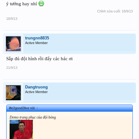
ý tưởng hay nhỉ
Chỉnh sửa cuối:
18/9/13
18/9/13
trungnn8835
Active Member
Sắp đủ đội hình rồi đấy các bác ơi
21/9/13
Dangtruong
Active Member
life2good2live nói:
↑
Demo trang phục của đội bóng