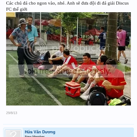
Các chú đá cho ngon vào, nhé. Anh sẽ đưa đội đi đá giải Discus
FC thế giới
29/8/13
Hứa Văn Dương
New Member