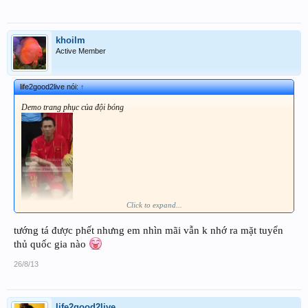
khoilm
Active Member
life2good2live nói:
↑
Demo trang phục của đội bóng
Click to expand...
tướng tá được phết nhưng em nhìn mãi vẫn k nhớ ra mặt tuyển
thủ quốc gia nào
26/8/13
life2good2live