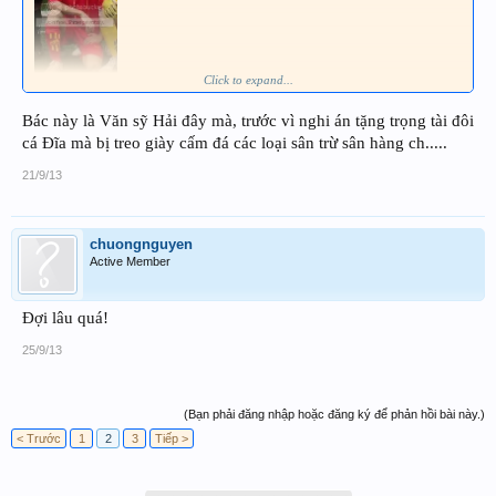
Click to expand...
Bác này là Văn sỹ Hải đây mà, trước vì nghi án tặng trọng tài đôi
cá Đĩa mà bị treo giày cấm đá các loại sân trừ sân hàng ch.....
21/9/13
chuongnguyen
Active Member
Đợi lâu quá!
25/9/13
(Bạn phải đăng nhập hoặc đăng ký để phản hồi bài này.)
< Trước
1
2
3
Tiếp >