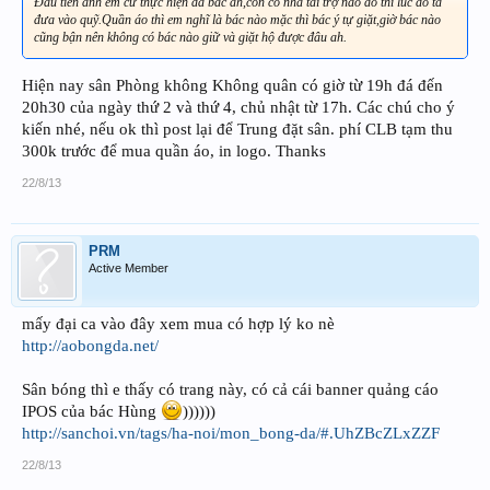
Đầu tiên anh em cứ thực hiện đã bác ah,còn có nhà tài trợ nào đó thì lúc đó ta
đưa vào quỹ.Quần áo thì em nghĩ là bác nào mặc thì bác ý tự giặt,giờ bác nào
cũng bận nên không có bác nào giữ và giặt hộ được đâu ah.
Hiện nay sân Phòng không Không quân có giờ từ 19h đá đến
20h30 của ngày thứ 2 và thứ 4, chủ nhật từ 17h. Các chú cho ý
kiến nhé, nếu ok thì post lại để Trung đặt sân. phí CLB tạm thu
300k trước để mua quần áo, in logo. Thanks
22/8/13
PRM
Active Member
mấy đại ca vào đây xem mua có hợp lý ko nè
http://aobongda.net/
Sân bóng thì e thấy có trang này, có cả cái banner quảng cáo
IPOS của bác Hùng
))))))
http://sanchoi.vn/tags/ha-noi/mon_bong-da/#.UhZBcZLxZZF
22/8/13