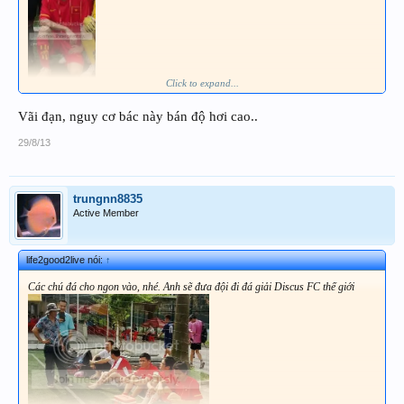
Click to expand...
Vãi đạn, nguy cơ bác này bán độ hơi cao..
29/8/13
trungnn8835
Active Member
life2good2live nói:
↑
Các chú đá cho ngon vào, nhé. Anh sẽ đưa đội đi đá giải Discus FC thế giới