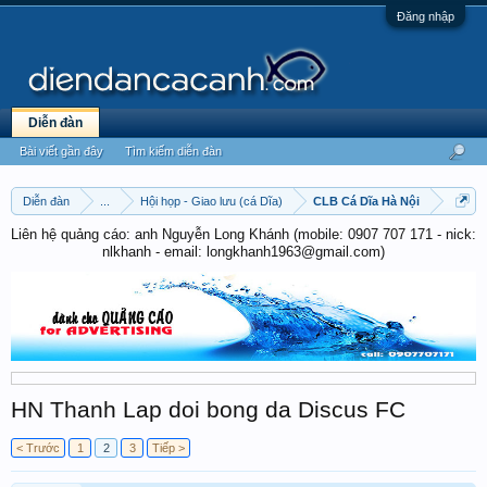
Đăng nhập
Diễn đàn
Bài viết gần đây
Tìm kiếm diễn đàn
Diễn đàn
...
Hội họp - Giao lưu (cá Dĩa)
CLB Cá Dĩa Hà Nội
Liên hệ quảng cáo: anh Nguyễn Long Khánh (mobile: 0907 707 171 - nick:
nlkhanh - email: longkhanh1963@gmail.com)
HN Thanh Lap doi bong da Discus FC
< Trước
1
2
3
Tiếp >