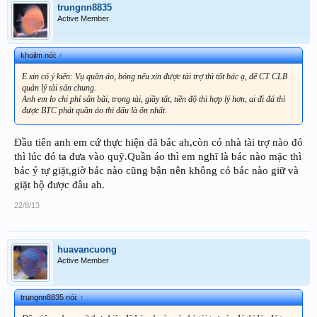
trungnn8835
Active Member
khoilm nói:
↑
E xin có ý kiến: Vụ quần áo, bóng nếu xin được tài trợ thì tốt bác ạ, để CT CLB
quản lý tài sản chung.
Anh em lo chi phí sân bãi, trọng tài, giầy tất, tiền độ thì hợp lý hơn, ai đi đá thì
được BTC phát quần áo thi đấu là ổn nhất.
Đầu tiên anh em cứ thực hiện đã bác ah,còn có nhà tài trợ nào đó
thì lúc đó ta đưa vào quỹ.Quần áo thì em nghĩ là bác nào mặc thì
bác ý tự giặt,giờ bác nào cũng bận nên không có bác nào giữ và
giặt hộ được đâu ah.
22/8/13
huavancuong
Active Member
trungnn8835 nói:
↑