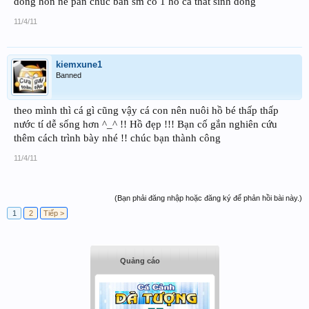
dong hon ne pan chuc ban sm co 1 ho ca that sinh dong
11/4/11
kiemxune1
Banned
theo mình thì cá gì cũng vậy cá con nên nuôi hồ bé thấp thấp
nước tí dễ sống hơn ^_^ !! Hồ đẹp !!! Bạn cố gắn nghiên cứu
thêm cách trình bày nhé !! chúc bạn thành công
11/4/11
(Bạn phải đăng nhập hoặc đăng ký để phản hồi bài này.)
1
2
Tiếp >
Quảng cáo