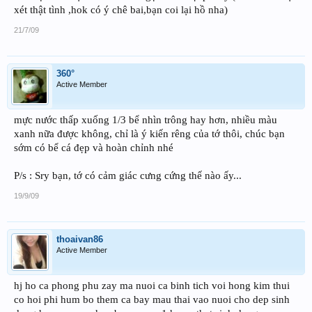
xét thật tình ,hok có ý chê bai,bạn coi lại hồ nha)
21/7/09
360°
Active Member
mực nước thấp xuống 1/3 bể nhìn trông hay hơn, nhiều màu
xanh nữa được không, chỉ là ý kiến rêng của tớ thôi, chúc bạn
sớm có bể cá đẹp và hoàn chỉnh nhé
P/s : Sry bạn, tớ có cảm giác cưng cứng thế nào ấy...
19/9/09
thoaivan86
Active Member
hj ho ca phong phu zay ma nuoi ca binh tich voi hong kim thui
co hoi phi hum bo them ca bay mau thai vao nuoi cho dep sinh