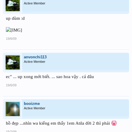
Active Member
up dùm :d
19/6/09
anvonchi113
Active Member
ec" ... up xong mới biết. ... sao hoa vậy . cá đâu
19/6/09
booizme
Active Member
hồ đẹp ...nhìn wa kiếng em thấy 1em Atila đời 2 thì phải
15/7/09