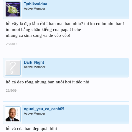
Tythikvuidua
Active Member
hồ vậy là đẹp lắm rồi ! ban mat bao nhiu? tui ko co ho nhu ban!
tui nuoi bằng châu kiểng cua papa! hehe
nhung ca sinh song va de vèo vèo!
28/5/09
Dark_Night
Active Member
hồ cá đẹp rộng nhưng bạn nuôi hơi ít tiếc nhỉ
28/5/09
nguoi_yeu_ca_canh09
Active Member
hồ cá của bạn đẹp quá. hihi