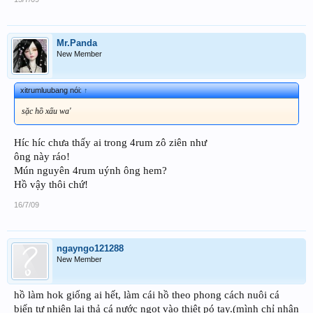
Mr.Panda
New Member
xitrumluubang nói:
↑
sặc hồ xấu wa'
Híc híc chưa thấy ai trong 4rum zô ziên như
ông này ráo!
Mún nguyên 4rum uýnh ông hem?
Hồ vậy thôi chứ!
16/7/09
ngayngo121288
New Member
hồ làm hok giống ai hết, làm cái hồ theo phong cách nuôi cá
biển tự nhiên lại thả cá nước ngọt vào thiệt pó tay.(mình chỉ nhận