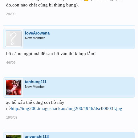
do,con nào chết cũng bị thủng bụng).
2/6/09
loveArowana
New Member
hồ cá nc ngọt mà để san hô vào thì k hợp lắm!
4/6/09
tanhung111
New Member
ặc hồ xấu thế cưng coi hồ này
nè
http://img200.imageshack.us/img200/4946/dsc00003f.jpg
19/6/09
anvonchi113