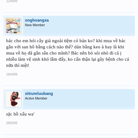
12/4/09
onghoangxa
New Member
bác cho em hỏi cây giả ngoài tiệm có bán ko? khi mua về bác
gắn với san hô bằng cách nào thế? dán bằng keo à hay là khi
mua về họ đã gắn sẵn cho mình? Bác nên bỏ sỏi nhỏ đi cá ị
nhiều làm vệ sinh khó lắm đấy, ko cẩn thận lại gây bệnh cho cá
nữa thì mệt!
16/4/09
xitrumluubang
Active Member
sặc hồ xấu wa'
28/5/09