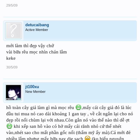
29/5/09
detucaibang
Active Member
mới làm thì đẹp vậy chứ
vài bữa rêu mọc nhìn chán lắm
keke
30/5/09
jt100xu
New Member
hồ toàn cây giả làm gì mà mọc rêu
,mấy cái cây giả đó là lúc
đầu tui mua nó cao dài khoảng 1 gan tay , về cắt ngắn lại cho nó
đẹp rồi nối chùm lại với nhau.Còn gắn nó vào thế nào thì dễ ợt
khi xếp san hô vào có hở mấy cái rãnh nhỏ cứ thế nhét
vào,nhét sao cho mất phần gốc nối (thẩm mỹ ấy mà).Cá mới đẻ
nhiều lắm nhưng mấy bữa nay die sạch
(ko hiểu nguyên