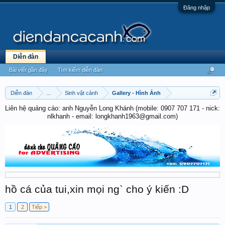
Đăng nhập
Diễn đàn
Bài viết gần đây
Tìm kiếm diễn đàn
Diễn đàn
...
Sinh vật cảnh
Gallery - Hình Ảnh
Liên hệ quảng cáo: anh Nguyễn Long Khánh (mobile: 0907 707 171 - nick:
nlkhanh - email: longkhanh1963@gmail.com)
hồ cá của tui,xin mọi ng` cho ý kiến :D
1
2
Tiếp >