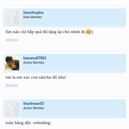
tieunhupha
New Member
Em nào cùi bắp quá thì tặng lại cho mình đi.
)
20/12/14
banana07061
Active Member
em la em xuc con ranchu đó nha!
20/12/14
thanhvan03
Active Member
toàn hàng độc :whistling: