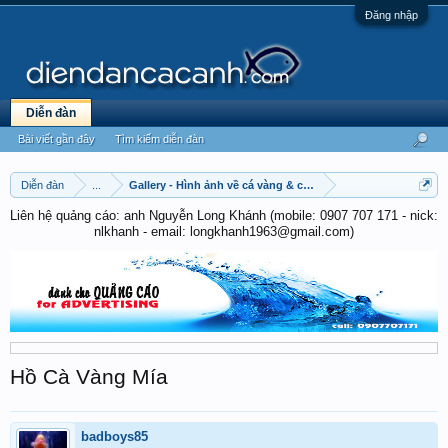
Đăng nhập
Diễn đàn
Bài viết gần đây
Tìm kiếm diễn đàn
Diễn đàn
...
Gallery - Hình ảnh về cá vàng & cá chép
Liên hệ quảng cáo: anh Nguyễn Long Khánh (mobile: 0907 707 171 - nick:
nlkhanh - email: longkhanh1963@gmail.com)
Hồ Cà Vàng Mía
badboys85