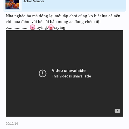
Active Member
Nhà nghèo ba má đông lại mới tập chơi cũng ko biết lựa cá nên
chỉ mua được vài bé cùi bắp mong ae đừng chém tội
e..................
raying:
raying:
20/12/14