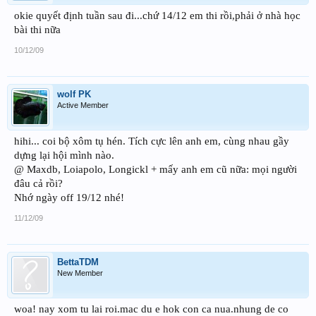
okie quyết định tuần sau đi...chứ 14/12 em thi rồi,phải ở nhà học
bài thi nữa
10/12/09
wolf PK
Active Member
hihi... coi bộ xôm tụ hén. Tích cực lên anh em, cùng nhau gầy
dựng lại hội mình nào.
@ Maxdb, Loiapolo, Longickl + mấy anh em cũ nữa: mọi người
đâu cả rồi?
Nhớ ngày off 19/12 nhé!
11/12/09
BettaTDM
New Member
woa! nay xom tu lai roi.mac du e hok con ca nua.nhung de co