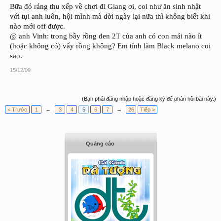
Bữa đó ráng thu xếp về chơi đi Giang ơi, coi như ăn sinh nhật
với tụi anh luôn, hội mình mà dời ngày lại nữa thì không biết khi
nào mới off được.
@ anh Vinh: trong bầy rồng đen 2T của anh có con mái nào ít
(hoặc không có) vẩy rồng không? Em tính làm Black melano coi
sao.
15/12/09
(Bạn phải đăng nhập hoặc đăng ký để phản hồi bài này.)
< Trước
1
←
3
4
5
6
7
→
26
Tiếp >
Quảng cáo