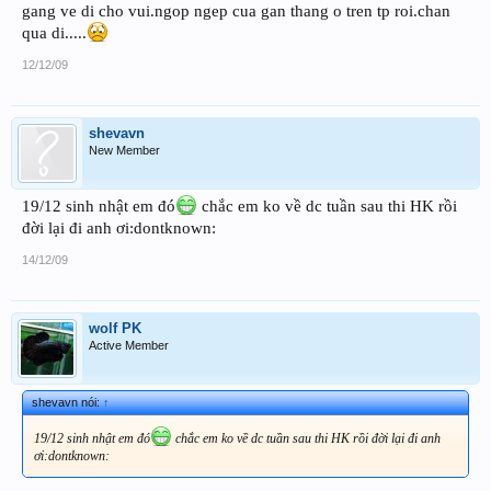
gang ve di cho vui.ngop ngep cua gan thang o tren tp roi.chan
qua di.....
12/12/09
shevavn
New Member
19/12 sinh nhật em đó
chắc em ko về dc tuần sau thi HK rồi
đời lại đi anh ơi:dontknown:
14/12/09
wolf PK
Active Member
shevavn nói:
↑
19/12 sinh nhật em đó
chắc em ko về dc tuần sau thi HK rồi đời lại đi anh
ơi:dontknown: