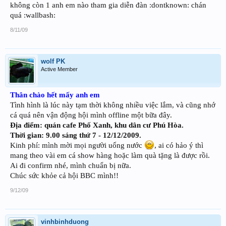
không còn 1 anh em nào tham gia diễn đàn :dontknown: chán
quá :wallbash:
8/11/09
wolf PK
Active Member
Thân chào hết mấy anh em
Tình hình là lúc này tạm thời không nhiều việc lắm, và cũng nhớ
cá quá nên vận động hội mình offline một bữa đây.
Địa điểm: quán cafe Phố Xanh, khu dân cư Phú Hòa.
Thời gian: 9.00 sáng thứ 7 - 12/12/2009.
Kinh phí: mình mời mọi người uống nước
, ai có hảo ý thì
mang theo vài em cá show hàng hoặc làm quà tặng là được rồi.
Ai đi confirm nhé, mình chuẩn bị nữa.
Chúc sức khỏe cả hội BBC mình!!
9/12/09
vinhbinhduong