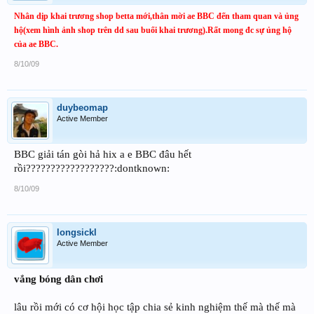
Nhân dịp khai trương shop betta mới,thân mời ae BBC đến tham quan và ủng
hộ(xem hình ảnh shop trên dd sau buổi khai trương).Rất mong đc sự ủng hộ
của ae BBC.
8/10/09
duybeomap
Active Member
BBC giải tán gòi hả hix a e BBC đâu hết
rồi??????????????????:dontknown:
8/10/09
longsickl
Active Member
vắng bóng dân chơi
lâu rồi mới có cơ hội học tập chia sẻ kinh nghiệm thế mà thế mà