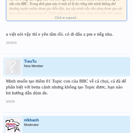
vẫn còn BBC. Trong thời gian này vì một số lý do riêng nên mình không thể
thường xuyên online tham gia diễn đàn, tuy vậy mình vẫn sẵn sàng tham gia các
hoạt động cùng mọi người. Thiết nghĩ ngoài cách gặp nhau trên diễn đàn chúng
Click to expand...
ta vẫn có thể liên lạc bằng điện thoại hoặc viết Email cho nhau. Hy vọng tinh
thần tích cực từ mọi thành viên!
a việt nói vậy thì e yên tâm rồi. có đi đâu a pm e tiếg nha.
25/8/09
TieuTu
New Member
Minh muốn tạo thêm 01 Topic con của BBC về cá chọi, cá đá để
phân biệt với betta cảnh nhưng không tạo Topic đươc, bạn nào
bit hướng dẫn dùm đe.
9/9/09
nlkhanh
Moderator