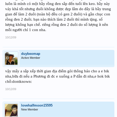
luôn là mình có một bầy rồng đen sắp đến tuổi lên keo. bầy này
vảy khá tốt nhưng đuôi không được đẹp lắm do đây là bầy trung
gian để làm 2 đuôi (toàn bộ đều có gen 2 đuôi) và gần chục con
rồng đen 2 đuôi. bạn nào thích làm 2 đuôi thì mình tặng. số
lượng không hạn chế. riêng rồng đen 2 đuôi do số lượng ít nên
mỗi ngưỡi chỉ 1 con nha.
10/12/09
duybeomap
Active Member
vậy mấy a sắp xếp thời gian địa điểm gòi thông báo cho a e bik
nha,bữa đi nếu a Phương đi đc e xuống a P dẫn đi nha,e hok bik
chỗ:dontknown:
10/12/09
lovehalfmoon15595
New Member