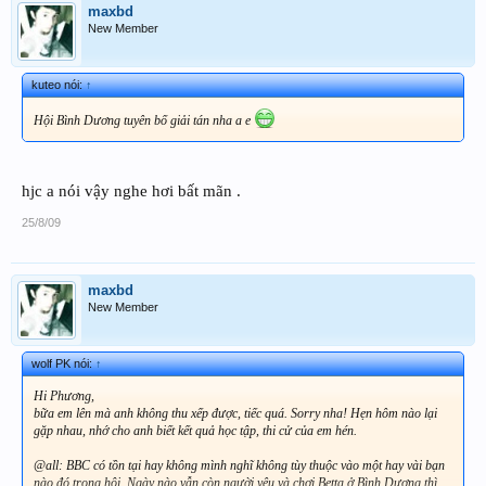
maxbd
New Member
kuteo nói:
↑
Hội Bình Dương tuyên bố giải tán nha a e
hjc a nói vậy nghe hơi bất mãn .
25/8/09
maxbd
New Member
wolf PK nói:
↑
Hi Phương,
bữa em lên mà anh không thu xếp được, tiếc quá. Sorry nha! Hẹn hôm nào lại
gặp nhau, nhớ cho anh biết kết quả học tập, thi cử của em hén.
@all:
BBC có tồn tại hay không mình nghĩ không tùy thuộc vào một hay vài bạn
nào đó trong hội. Ngày nào vẫn còn người yêu và chơi Betta ở Bình Dương thì