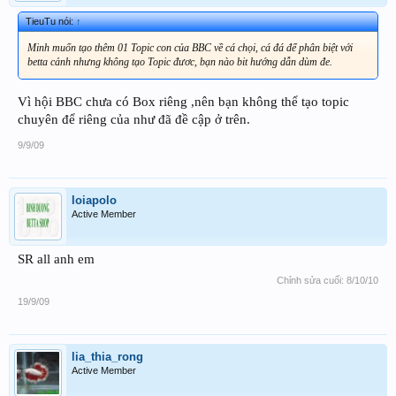
TieuTu nói:
↑
Minh muốn tạo thêm 01 Topic con của BBC về cá chọi, cá đá để phân biệt với
betta cảnh nhưng không tạo Topic đươc, bạn nào bit hướng dẫn dùm đe.
Vì hội BBC chưa có Box riêng ,nên bạn không thể tạo topic
chuyên để riêng của như đã đề cập ở trên.
9/9/09
loiapolo
Active Member
SR all anh em
Chỉnh sửa cuối:
8/10/10
19/9/09
lia_thia_rong
Active Member