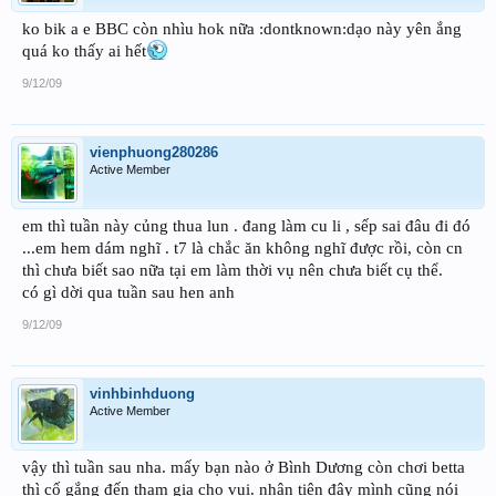
ko bik a e BBC còn nhìu hok nữa :dontknown:dạo này yên ắng
quá ko thấy ai hết
9/12/09
vienphuong280286
Active Member
em thì tuần này củng thua lun . đang làm cu li , sếp sai đâu đi đó
...em hem dám nghĩ . t7 là chắc ăn không nghĩ được rồi, còn cn
thì chưa biết sao nữa tại em làm thời vụ nên chưa biết cụ thể.
có gì dời qua tuần sau hen anh
9/12/09
vinhbinhduong
Active Member
vậy thì tuần sau nha. mấy bạn nào ở Bình Dương còn chơi betta
thì cố gắng đến tham gia cho vui. nhân tiện đây mình cũng nói