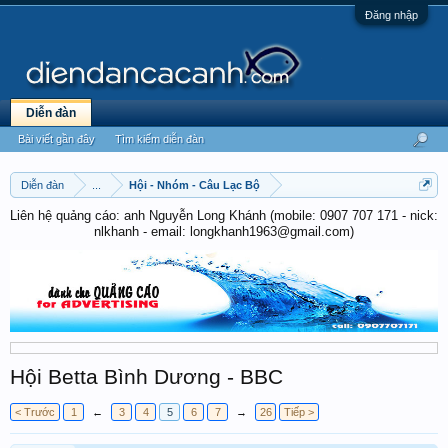
Đăng nhập
Diễn đàn
Bài viết gần đây
Tìm kiếm diễn đàn
Diễn đàn
...
Hội - Nhóm - Câu Lạc Bộ
Liên hệ quảng cáo: anh Nguyễn Long Khánh (mobile: 0907 707 171 - nick:
nlkhanh - email: longkhanh1963@gmail.com)
Hội Betta Bình Dương - BBC
< Trước
1
←
3
4
5
6
7
→
26
Tiếp >