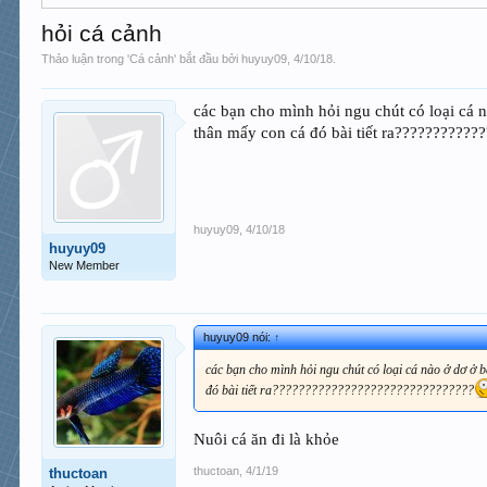
hỏi cá cảnh
Thảo luận trong '
Cá cảnh
' bắt đầu bởi
huyuy09
,
4/10/18
.
các bạn cho mình hỏi ngu chút có loại cá 
thân mấy con cá đó bài tiết ra??????????
huyuy09
,
4/10/18
huyuy09
New Member
huyuy09 nói:
↑
các bạn cho mình hỏi ngu chút có loại cá nào ở dơ ở 
đó bài tiết ra???????????????????????????????
Nuôi cá ăn đi là khỏe
thuctoan
,
4/1/19
thuctoan