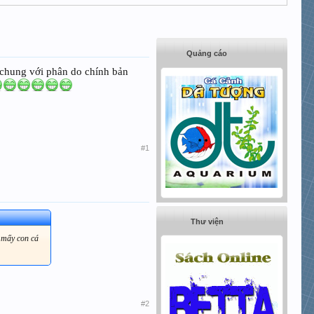
Quảng cáo
g chung với phân do chính bản
#1
Thư viện
n mấy con cá
#2