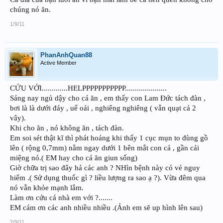
chúng nó ăn.
1/9/11
PhanAnhQuan88
Active Member
CỨU VỚI.............HELPPPPPPPPPPP.....................
Sáng nay ngủ dậy cho cá ăn , em thấy con Lam Đức tách đàn ,
bơi là là dưới đáy , uể oải , nghiêng nghiêng ( vẫn quạt cả 2
vây).
Khi cho ăn , nó không ăn , tách đàn.
Em soi sét thật kĩ thì phát hoảng khi thấy 1 cục mụn to đùng gồ
lên ( rộng 0,7mm) nằm ngay dưới 1 bên mắt con cá , gần cái
miệng nó.( EM hay cho cá ăn giun sống)
Giờ chữa trị sao đây hả các anh ? NHìn bệnh này có vẻ nguy
hiểm .( Sử dụng thuốc gì ? liều lượng ra sao ạ ?). Vừa đêm qua
nó vẫn khỏe mạnh lắm.
Làm ơn cứu cá nhà em với ?.......
EM cám ơn các anh nhiều nhiều .(Ảnh em sẽ up hình lên sau)
2/9/11