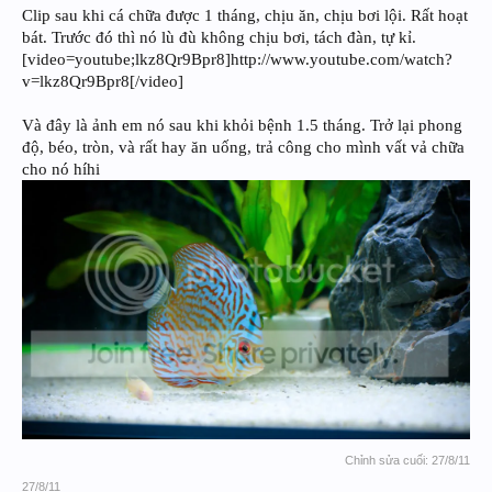
Clip sau khi cá chữa được 1 tháng, chịu ăn, chịu bơi lội. Rất hoạt
bát. Trước đó thì nó lù đù không chịu bơi, tách đàn, tự kỉ.
[video=youtube;lkz8Qr9Bpr8]http://www.youtube.com/watch?
v=lkz8Qr9Bpr8[/video]
Và đây là ảnh em nó sau khi khỏi bệnh 1.5 tháng. Trở lại phong
độ, béo, tròn, và rất hay ăn uống, trả công cho mình vất vả chữa
cho nó híhi
Chỉnh sửa cuối:
27/8/11
27/8/11