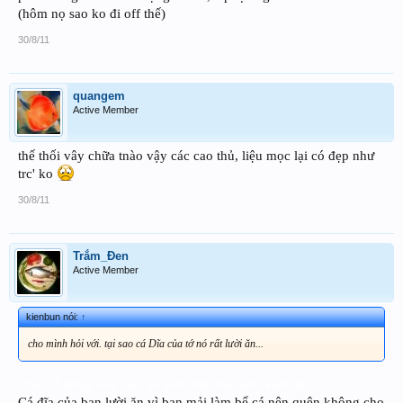
(hôm nọ sao ko đi off thế)
30/8/11
quangem
Active Member
thế thối vây chữa tnào vậy các cao thủ, liệu mọc lại có đẹp như
trc' ko
30/8/11
Trắm_Đen
Active Member
kienbun nói:
↑
cho mình hỏi với. tại sao cá Dĩa của tớ nó rất lười ăn...
Chú CJ đừng xóa bài của anh nữa nhé, anh kiện đấy.
Cá đĩa của bạn lười ăn vì bạn mải làm bể cá nên quên không cho