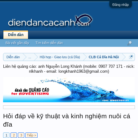
Đăng nhập
Diễn đàn
Bài viết gần đây
Tìm kiếm diễn đàn
Diễn đàn
...
Hội họp - Giao lưu (cá Dĩa)
CLB Cá Dĩa Hà Nội
Liên hệ quảng cáo: anh Nguyễn Long Khánh (mobile: 0907 707 171 - nick:
nlkhanh - email: longkhanh1963@gmail.com)
Hỏi đáp về kỹ thuật và kinh nghiệm nuôi cá
đĩa
1
2
3
Tiếp >