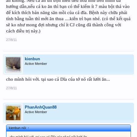
ăn không. Nếu cá ăn thì trộn men tiêu hóa như trên mình đã
hướng dẫn,nếu cá ko ăn thì bạn có thể kiếm ít 7 màu bột thả vào
để kích thích bản năng săn mồi của cá đĩa. Bệnh này chữa phải
tính bằng tuần thì mới ăn thua ....kiên trì bạn nhé. (có thể kết quả
sẽ ko như mong đợi nhưng chí ít CJ cũng đã thành công với
cách điều trị này.)
27/8/11
kienbun
Active Member
cho mình hỏi với. tại sao cá Dĩa của tớ nó rất lười ăn...
27/8/11
PhanAnhQuan88
Active Member
kienbun nói:
↑
cho mình hỏi với. tại sao cá Dĩa của tớ nó rất lười ăn...