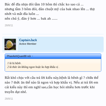
Bác để đĩa nhịn đói tầm 10 hôm thì chắc ko sao cả ...
nhưng tầm 3 hôm đói, đàn chuột mỹ của bak nhao lên ... thịt
nhớt và mắt đĩa luôn ...
nên chú ý, đàn ý hơn ... bak ah ......
28/8/11
CaptainJack
Active Member
PhanAnhQuan88 nói:
↑
1 là bị bệnh .
2 là thức ăn không ngon hoặc ko hợp khẩu vị .
Rất khó chịu với câu trả lời kiểu này,bệnh là bênh gì ? chữa thế
nào ? thức ăn thế nào là ngon và hợp khẩu vị. Nếu ai trả lời em
cái kiểu này thì em nghĩ sao,cần học hỏi nhiều hơn trước khi
truyền đạt nhé.
28/8/11