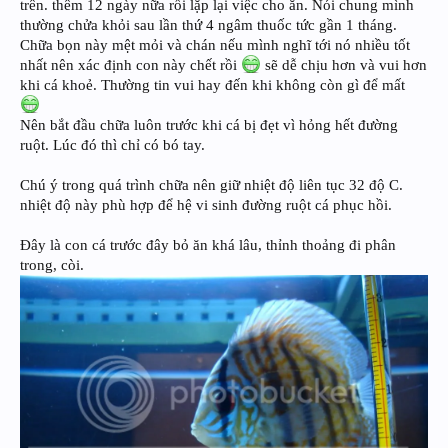
trên. thêm 12 ngày nữa rồi lặp lại việc cho ăn. Nói chung mình
thường chửa khỏi sau lần thứ 4 ngâm thuốc tức gần 1 tháng.
Chữa bọn này mệt mỏi và chán nếu mình nghĩ tới nó nhiều tốt
nhất nên xác định con này chết rồi
sẽ dễ chịu hơn và vui hơn
khi cá khoẻ. Thường tin vui hay đến khi không còn gì để mất
Nên bắt đầu chữa luôn trước khi cá bị đẹt vì hỏng hết đường
ruột. Lúc đó thì chỉ có bó tay.
Chú ý trong quá trình chữa nên giữ nhiệt độ liên tục 32 độ C.
nhiệt độ này phù hợp để hệ vi sinh đường ruột cá phục hồi.
Đây là con cá trước đây bỏ ăn khá lâu, thỉnh thoảng đi phân
trong, còi.