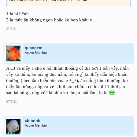
1 là bị bệnh .
2 là thức ăn không ngon hoặc ko hợp khẩu vị .
27/8/11
quangem
Active Member
A CJ vs mấy a cho e hỏi thỉnh thoảng cá đĩa bơi 1 bên vây, nhìn
vây ko dúm, ko màng đục nấm, trên ng` ko thấy dấu hiệu khác
thường (theo tầm hiểu biết của e +_+), ăn uống bình thường, ko
thấy fân trắng, nhg có vẻ ít bơi hơn chút... có lúc thì 1 thời jan
sau lại bthg`, nhg vđề là nhìn ko thuận mắt lắm, lo lo
27/8/11
chiminh
Active Member