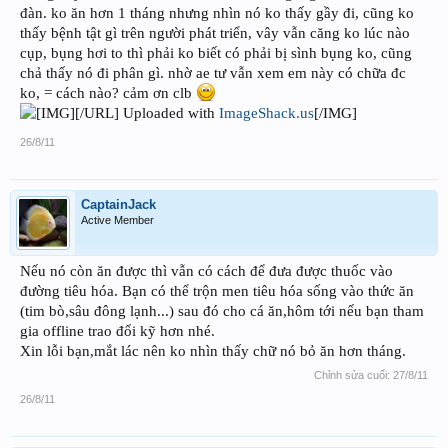
đàn. ko ăn hơn 1 tháng nhưng nhìn nó ko thấy gầy đi, cũng ko
thấy bệnh tật gì trên người phát triển, vây vẫn căng ko lúc nào
cụp, bụng hơi to thì phải ko biết có phải bị sình bụng ko, cũng
chả thấy nó đi phân gì. nhờ ae tư vẫn xem em này có chữa đc
ko, = cách nào? cảm ơn clb
[/URL] Uploaded with
ImageShack.us
[/IMG]
26/8/11
CaptainJack
Active Member
Nếu nó còn ăn được thì vẫn có cách để đưa được thuốc vào
đường tiêu hóa. Bạn có thể trộn men tiêu hóa sống vào thức ăn
(tim bò,sâu đông lạnh...) sau đó cho cá ăn,hôm tới nếu bạn tham
gia offline trao đổi kỹ hơn nhé.
Xin lỗi bạn,mắt lác nên ko nhìn thấy chữ nó bỏ ăn hơn tháng.
Chỉnh sửa cuối:
27/8/11
26/8/11