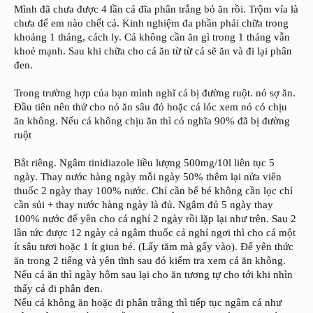
Mình đã chưa được 4 lần cá đĩa phân trắng bỏ ăn rồi. Trộm vía là
chưa để em nào chết cả. Kinh nghiệm đa phần phải chữa trong
khoảng 1 tháng, cách ly. Cá không cần ăn gì trong 1 tháng vẫn
khoẻ mạnh. Sau khi chữa cho cá ăn từ từ cá sẽ ăn và đi lại phân
đen.
Trong trường hợp của bạn mình nghĩ cá bị đường ruột. nó sợ ăn.
Đầu tiên nên thử cho nó ăn sâu đỏ hoặc cá lóc xem nó có chịu
ăn không. Nếu cá không chịu ăn thì có nghĩa 90% đã bị đường
ruột
Bắt riêng. Ngâm tinidiazole liều lượng 500mg/10l liên tục 5
ngày. Thay nước hàng ngày mỗi ngày 50% thêm lại nửa viên
thuốc 2 ngày thay 100% nước. Chỉ cần bể bé không cần lọc chỉ
cần sủi + thay nước hàng ngày là đủ. Ngâm đủ 5 ngày thay
100% nước để yên cho cá nghỉ 2 ngày rồi lặp lại như trên. Sau 2
lần tức được 12 ngày cả ngâm thuốc cả nghỉ ngơi thì cho cá một
ít sâu tươi hoặc 1 ít giun bé. (Lấy tăm mà gẩy vào). Để yên thức
ăn trong 2 tiếng và yên tĩnh sau đó kiểm tra xem cá ăn không.
Nếu cá ăn thì ngày hôm sau lại cho ăn tương tự cho tới khi nhìn
thấy cá đi phân đen.
Nếu cá không ăn hoặc đi phân trắng thì tiếp tục ngâm cá như