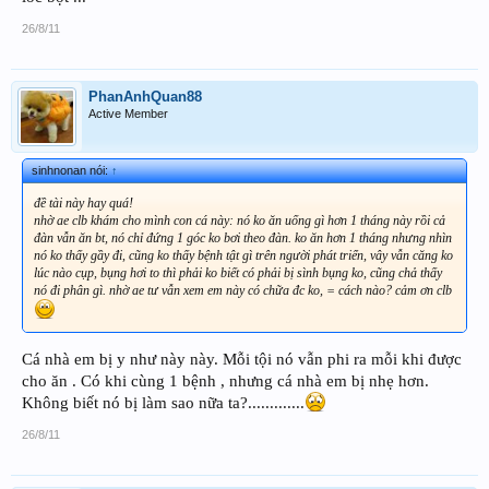
26/8/11
PhanAnhQuan88
Active Member
sinhnonan nói:
↑
đề tài này hay quá!
nhờ ae clb khám cho mình con cá này: nó ko ăn uống gì hơn 1 tháng này rồi cả
đàn vẫn ăn bt, nó chỉ đứng 1 góc ko bơi theo đàn. ko ăn hơn 1 tháng nhưng nhìn
nó ko thấy gầy đi, cũng ko thấy bệnh tật gì trên người phát triển, vây vẫn căng ko
lúc nào cụp, bụng hơi to thì phải ko biết có phải bị sình bụng ko, cũng chả thấy
nó đi phân gì. nhờ ae tư vẫn xem em này có chữa đc ko, = cách nào? cảm ơn clb
Cá nhà em bị y như này này. Mỗi tội nó vẫn phi ra mỗi khi được
cho ăn . Có khi cùng 1 bệnh , nhưng cá nhà em bị nhẹ hơn.
Không biết nó bị làm sao nữa ta?.............
26/8/11