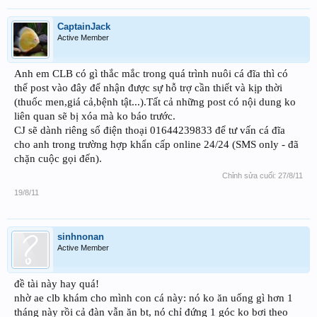
CaptainJack
Active Member
Anh em CLB có gì thắc mắc trong quá trình nuôi cá đĩa thì có
thể post vào đây để nhận được sự hỗ trợ cần thiết và kịp thời
(thuốc men,giá cả,bệnh tật...).Tất cả những post có nội dung ko
liên quan sẽ bị xóa mà ko báo trước.
CJ sẽ dành riêng số điện thoại 01644239833 để tư vấn cá đĩa
cho anh trong trường hợp khẩn cấp online 24/24 (SMS only - đã
chặn cuộc gọi đến).
Chỉnh sửa cuối:
27/8/11
19/8/11
sinhnonan
Active Member
đề tài này hay quá!
nhờ ae clb khám cho mình con cá này: nó ko ăn uống gì hơn 1
tháng này rồi cả đàn vẫn ăn bt, nó chỉ đứng 1 góc ko bơi theo