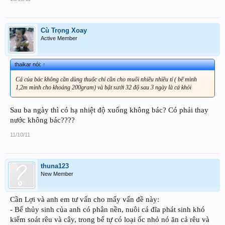
Cù Trọng Xoay
Active Member
thaikar nói:
↑
Cá của bác không cần dùng thuốc chỉ cần cho muối nhiều nhiều tí ( bể mình
1,2m mình cho khoảng 200gram) và bật sưởi 32 độ sau 3 ngày là cá khỏi
Sau ba ngày thì có hạ nhiệt độ xuống không bác? Có phải thay
nước không bác????
11/10/11
thuna123
New Member
Cần Lợi và anh em tư vấn cho mấy vấn đề này:
- Bể thủy sinh của anh có phân nền, nuôi cá đĩa phát sinh khó
kiểm soát rêu và cây, trong bể tự có loại ốc nhỏ nó ăn cả rêu và