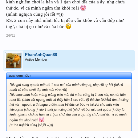
kinh nghiệm chơi la hán và 1 tjan chơi đĩa của a ấy, nhg chưa
thử đc. vì cá mình ngâm tím khỏi roài
(mình nghịch cũng jỏi fết =)))
P.S: 2 con này nhà mình lúc bị đều vẫn khỏe và vẫn đớp như
thg`, chả bị ẹo như cá của bác
2/9/11
PhanAnhQuan88
Active Member
quangem nói:
↑
Nếu gai xung quanh mắt thì 1 con trc' của mình cũng bị, nhg rồi tự hết (bể có
muối và cắm sưởi đợt mát mát vừa rồi)
Nếu mọc mụn hoặc màng trắng trên mắt thì mình cũng bị 1 con rồi, nó nổi hẳn
nhọt lên (nhìn cắt ngang mắt cá thấy hẳn 1 cục rất rõ) thì cho NGÂM tím, h cũng
hết rồi - ngoài ra thì hqua a đến mua bể đúc có bảo vs bể 20l cho nửa viên
tetracylin (cho ng`) vào 1 thời jan cũng hết (nhớ vớt bọt nếu bọt quá n`), đấy là
kinh nghiệm chơi la hán và 1 tjan chơi đĩa của a ấy, nhg chưa thử đc. vì cá mình
ngâm tím khỏi roài
(mình nghịch cũng jỏi fết =)))