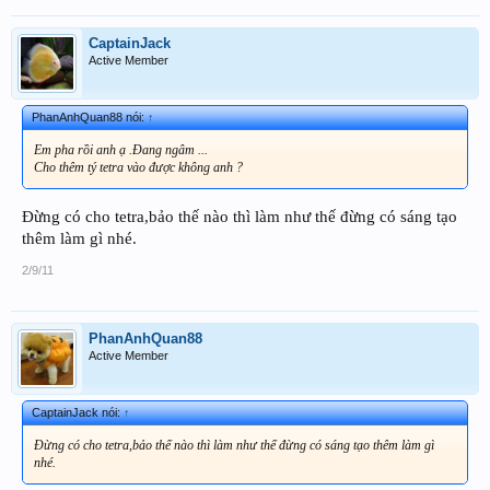
CaptainJack
Active Member
PhanAnhQuan88 nói:
↑
Em pha rồi anh ạ .Đang ngâm ...
Cho thêm tý tetra vào được không anh ?
Đừng có cho tetra,bảo thế nào thì làm như thế đừng có sáng tạo
thêm làm gì nhé.
2/9/11
PhanAnhQuan88
Active Member
CaptainJack nói:
↑
Đừng có cho tetra,bảo thế nào thì làm như thế đừng có sáng tạo thêm làm gì
nhé.