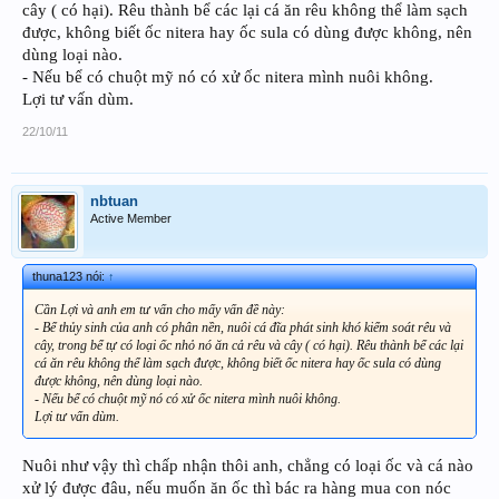
cây ( có hại). Rêu thành bể các lại cá ăn rêu không thể làm sạch
được, không biết ốc nitera hay ốc sula có dùng được không, nên
dùng loại nào.
- Nếu bể có chuột mỹ nó có xử ốc nitera mình nuôi không.
Lợi tư vấn dùm.
22/10/11
nbtuan
Active Member
thuna123 nói:
↑
Cần Lợi và anh em tư vấn cho mấy vấn đề này:
- Bể thủy sinh của anh có phân nền, nuôi cá đĩa phát sinh khó kiểm soát rêu và
cây, trong bể tự có loại ốc nhỏ nó ăn cả rêu và cây ( có hại). Rêu thành bể các lại
cá ăn rêu không thể làm sạch được, không biết ốc nitera hay ốc sula có dùng
được không, nên dùng loại nào.
- Nếu bể có chuột mỹ nó có xử ốc nitera mình nuôi không.
Lợi tư vấn dùm.
Nuôi như vậy thì chấp nhận thôi anh, chẳng có loại ốc và cá nào
xử lý được đâu, nếu muốn ăn ốc thì bác ra hàng mua con nóc