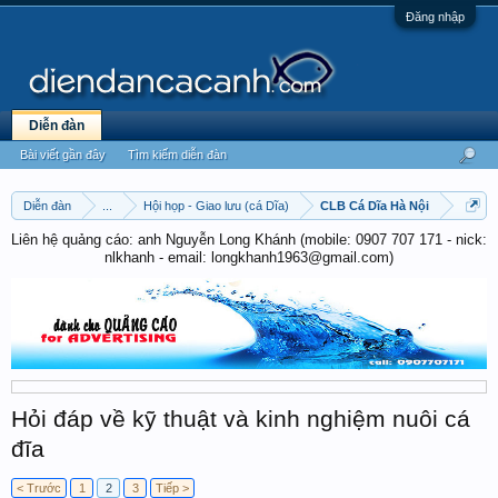
Đăng nhập
Diễn đàn
Bài viết gần đây
Tìm kiếm diễn đàn
Diễn đàn
...
Hội họp - Giao lưu (cá Dĩa)
CLB Cá Dĩa Hà Nội
Liên hệ quảng cáo: anh Nguyễn Long Khánh (mobile: 0907 707 171 - nick:
nlkhanh - email: longkhanh1963@gmail.com)
Hỏi đáp về kỹ thuật và kinh nghiệm nuôi cá
đĩa
< Trước
1
2
3
Tiếp >