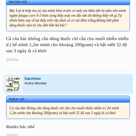
hacmieu nói:
↑
Bác Lợi ơi help me,cá của mình hôm trước có mấy em thần tiên bị nấm nên mình
ngâm fungus cure 4-5 hôm xong thấy mấy em đĩa vẫn ổn không thấy vết gì.Tự
nhiên hôm nay về lại thấy trên vây đuôi cá có vài đốm trắng,không biết phải
dùng thuốc nào trị cho dứt hẳn hả bác?
Cá của bác không cần dùng thuốc chỉ cần cho muối nhiều nhiều
tí ( bể mình 1,2m mình cho khoảng 200gram) và bật sưởi 32 độ
sau 3 ngày là cá khỏi
10/10/11
hacmieu
Active Member
thaikar nói:
↑
Cá của bác không cần dùng thuốc chỉ cần cho muối nhiều nhiều tí ( bể mình
1,2m mình cho khoảng 200gram) và bật sưởi 32 độ sau 3 ngày là cá khỏi
thanks bác nhé
10/10/11