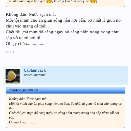
cá nhà ông này ở bẩn quá
) ko chịu khó tắm giặt j` cả
)
Không đâu .Nước sạch mà.
Mỗi tội mình cho ăn giun sống nên hơi bẩn. Sợ nhất là giun nó
chui vào mang cá thôi .
Chết rồi ,cái mụn đó càng ngày nó càng nhìn trong trong như
sắp vỡ ra tới nơi rồi.
Ôi lạy chúa...............
2/9/11
CaptainJack
Active Member
PhanAnhQuan88 nói:
↑
Không đâu .Nước sạch mà.
Mỗi tội mình cho ăn giun sống nên hơi bẩn. Sợ nhất là giun nó chui vào mang cá
thôi .
Chết rồi ,cái mụn đó càng ngày nó càng nhìn trong trong như sắp vỡ ra tới nơi
rồi.
Ôi lạy chúa...............