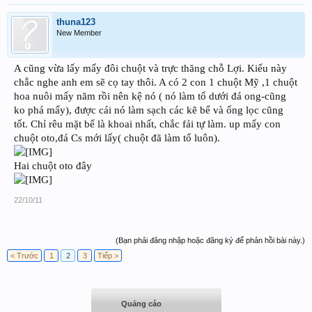
thuna123
New Member
A cũng vừa lấy mấy đôi chuột và trực thăng chỗ Lợi. Kiểu này
chắc nghe anh em sẽ cọ tay thôi. A có 2 con 1 chuột Mỹ ,1 chuột
hoa nuôi mấy năm rồi nên kệ nó ( nó làm tổ dưới đá ong-cũng
ko phá mấy), được cái nó làm sạch các kẽ bể và ống lọc cũng
tốt. Chỉ rêu mặt bể là khoai nhất, chắc fải tự làm. up mấy con
chuột oto,đá Cs mới lấy( chuột đã làm tổ luôn).
Hai chuột oto đây
22/10/11
(Bạn phải đăng nhập hoặc đăng ký để phản hồi bài này.)
< Trước
1
2
3
Tiếp >
Quảng cáo