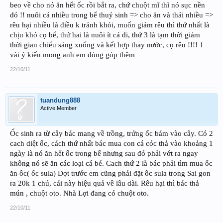
beo về cho nó ăn hết ốc rồi bắt ra, chứ chuột mĩ thì nó sục nền
đó !! nuôi cá nhiều trong bể thuỷ sinh => cho ăn và thải nhiều =>
rêu hại nhiều là điều k tránh khỏi, muốn giảm rêu thì thứ nhất là
chịu khó cọ bể, thứ hai là nuôi ít cá đi, thứ 3 là tạm thời giảm
thời gian chiếu sáng xuống và kết hợp thay nước, cọ rêu !!!! 1
vài ý kiến mong anh em đóng góp thêm
22/10/11
tuandung888
Active Member
Ốc sinh ra từ cây bác mang về trồng, trứng ốc bám vào cây. Có 2
cach diệt ốc, cách thứ nhất bác mua con cá cóc thả vào khoảng 1
ngày là nó ăn hết ốc trong bể nhưng sau đó phải vớt ra ngay
không nó sẽ ăn các loại cá bé. Cach thứ 2 là bác phải tìm mua ốc
ăn ôc( ốc sula) Đợt trước em cũng phải đặt ôc sula trong Sai gon
ra 20k 1 chú, cái này hiệu quả về lâu dài. Rêu hại thì bác thả
mún , chuột oto. Nhà Lợi đang có chuột oto.
22/10/11