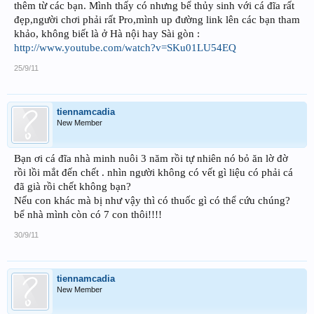
thêm từ các bạn. Mình thấy có nhưng bể thủy sinh với cá đĩa rất
đẹp,người chơi phải rất Pro,mình up đường link lên các bạn tham
khảo, không biết là ở Hà nội hay Sài gòn :
http://www.youtube.com/watch?v=SKu01LU54EQ
25/9/11
tiennamcadia
New Member
Bạn ơi cá đĩa nhà minh nuôi 3 năm rồi tự nhiên nó bỏ ăn lờ đờ
rồi lồi mắt đến chết . nhìn người không có vết gì liệu có phải cá
đã già rồi chết không bạn?
Nếu con khác mà bị như vậy thì có thuốc gì có thể cứu chúng?
bể nhà mình còn có 7 con thôi!!!!
30/9/11
tiennamcadia
New Member