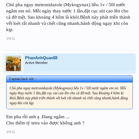
Chú pha ngay metronidazole (Mykogynax) liều 1v / 50l nước
ngâm em nó. Mỗi ngày thay nước 1 lần,đặt cục sủi cao lên cho
cá đỡ mệt. Sau khoảng 4 hôm là khỏi.Bệnh này phát triển thành
vết loét rất nhanh và chết cũng nhanh,hành động ngay khi còn
kịp.
2/9/11
PhanAnhQuan88
Active Member
CaptainJack nói:
↑
Chú pha ngay metronidazole (Mykogynax) liều 1v / 50l nước ngâm em nó. Mỗi
ngày thay nước 1 lần,đặt cục sủi cao lên cho cá đỡ mệt. Sau khoảng 4 hôm là
khỏi.Bệnh này phát triển thành vết loét rất nhanh và chết cũng nhanh,hành động
ngay khi còn kịp.
Em pha rồi anh ạ .Đang ngâm ...
Cho thêm tý tetra vào được không anh ?
2/9/11