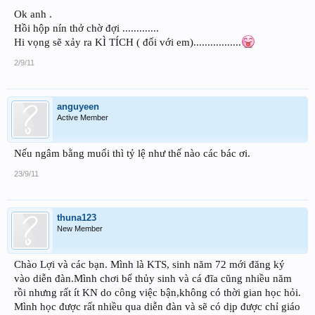
Ok anh .
Hồi hộp nín thở chờ đợi .............
Hi vọng sẽ xảy ra KÌ TÍCH ( đối với em).................
2/9/11
anguyeen
Active Member
Nếu ngâm bằng muối thì tỷ lệ như thế nào các bác ơi.
23/9/11
thuna123
New Member
Chào Lợi và các bạn. Mình là KTS, sinh năm 72 mới đăng ký
vào diễn đàn.Mình chơi bể thủy sinh và cá đĩa cũng nhiều năm
rồi nhưng rất ít KN do công việc bận,không có thời gian học hỏi.
Mình học được rất nhiều qua diễn đàn và sẽ có dịp được chỉ giáo