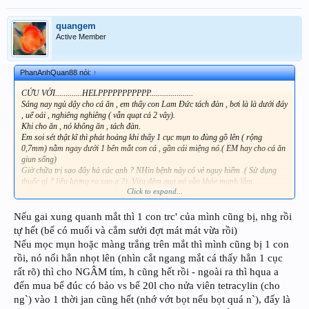
quangem
Active Member
PhanAnhQuan88 nói:
↑
CỨU VỚI.............HELPPPPPPPPPPP.....................
Sáng nay ngủ dậy cho cá ăn , em thấy con Lam Đức tách đàn , bơi là là dưới đáy
, uể oải , nghiêng nghiêng ( vẫn quạt cả 2 vây).
Khi cho ăn , nó không ăn , tách đàn.
Em soi sét thật kĩ thì phát hoảng khi thấy 1 cục mụn to đùng gồ lên ( rộng
0,7mm) nằm ngay dưới 1 bên mắt con cá , gần cái miệng nó.( EM hay cho cá ăn
giun sống)
Giờ chữa trị sao đây hả các anh ? NHìn bệnh này có vẻ nguy hiểm .( Sử dụng
thuốc gì ? liều lượng ra sao ạ ?). Vừa đêm qua nó vẫn khỏe mạnh lắm.
Click to expand...
Làm ơn cứu cá nhà em với ?.......
EM cám ơn các anh nhiều nhiều .(Ảnh em sẽ up hình lên sau)
Nếu gai xung quanh mắt thì 1 con trc' của mình cũng bị, nhg rồi
tự hết (bể có muối và cắm sưởi đợt mát mát vừa rồi)
Nếu mọc mụn hoặc màng trắng trên mắt thì mình cũng bị 1 con
rồi, nó nổi hẳn nhọt lên (nhìn cắt ngang mắt cá thấy hẳn 1 cục
rất rõ) thì cho NGÂM tím, h cũng hết rồi - ngoài ra thì hqua a
đến mua bể đúc có bảo vs bể 20l cho nửa viên tetracylin (cho
ng`) vào 1 thời jan cũng hết (nhớ vớt bọt nếu bọt quá n`), đấy là