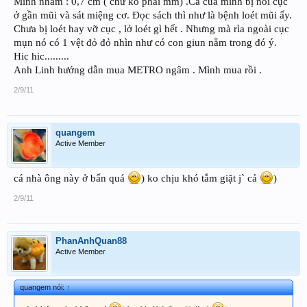
Mình nhầm : 0,7 cm ( chứ ko phải mm) .Cá của mình bị nổi cục
ở gần mũi và sát miệng cơ. Đọc sách thì như là bệnh loét mũi ấy.
Chưa bị loét hay vỡ cục , lở loét gì hết . Nhưng mà rìa ngoài cục
mụn nó có 1 vệt đỏ đỏ nhìn như có con giun nằm trong đó ý.
Hic hic.........
Anh Linh hướng dẫn mua METRO ngâm . Mình mua rồi .
2/9/11
quangem
Active Member
cá nhà ông này ở bẩn quá
) ko chịu khó tắm giặt j` cả
)
2/9/11
PhanAnhQuan88
Active Member
quangem nói:
↑