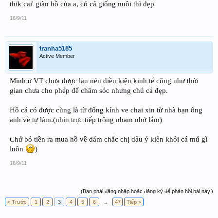
thik cai' giàn hồ của a, có cá giống nuôi thì đẹp
16/9/11
tranha5185
Active Member
Mình ở VT chưa được lâu nên điều kiện kinh tế cũng như thời
gian chưa cho phép để chăm sóc nhưng chú cá đẹp.
Hồ cá có được cũng là từ đống kính ve chai xin từ nhà bạn ông
anh về tự làm.(nhìn trực tiếp trông nham nhở lắm)
Chứ bỏ tiền ra mua hồ về dám chắc chị dâu ý kiến khỏi cá mú gì
luôn
)
16/9/11
(Bạn phải đăng nhập hoặc đăng ký để phản hồi bài này.)
< Trước
1
2
3
4
5
6
→
47
Tiếp >