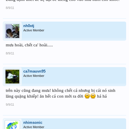
8/9/11
nh0xtj
Active Member
mưa hoài, chết ca' hoài.....
8/9/11
ca7mauvn95
Active Member
trên này cũng đang mưa! không chết cá nhưng bị cái nó sinh
lăng quặng khiếp! ăn hết cá con mới ra đời
há há
9/9/11
nhimsonic
Active Member