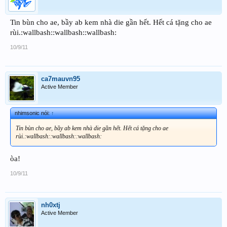
Tin bùn cho ae, bầy ab kem nhà die gần hết. Hết cá tặng cho ae
rùi.:wallbash::wallbash::wallbash:
10/9/11
ca7mauvn95
Active Member
nhimsonic nói:
↑
Tin bùn cho ae, bầy ab kem nhà die gần hết. Hết cá tặng cho ae
rùi.:wallbash::wallbash::wallbash:
òa!
10/9/11
nh0xtj
Active Member