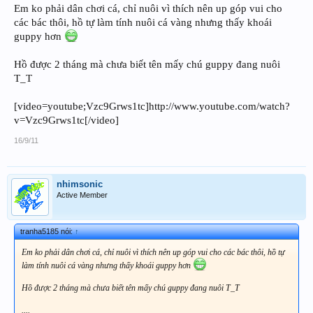
Em ko phải dân chơi cá, chỉ nuôi vì thích nên up góp vui cho
các bác thôi, hồ tự làm tính nuôi cá vàng nhưng thấy khoái
guppy hơn
Hồ được 2 tháng mà chưa biết tên mấy chú guppy đang nuôi
T_T
[video=youtube;Vzc9Grws1tc]http://www.youtube.com/watch?
v=Vzc9Grws1tc[/video]
16/9/11
nhimsonic
Active Member
tranha5185 nói:
↑
Em ko phải dân chơi cá, chỉ nuôi vì thích nên up góp vui cho các bác thôi, hồ tự
làm tính nuôi cá vàng nhưng thấy khoái guppy hơn
Hồ được 2 tháng mà chưa biết tên mấy chú guppy đang nuôi T_T
....