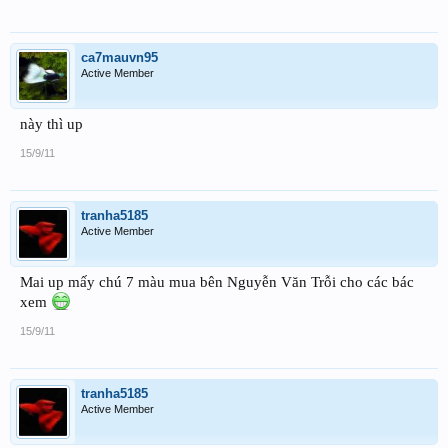
ca7mauvn95
Active Member
này thì up
15/9/11
tranha5185
Active Member
Mai up mấy chú 7 màu mua bên Nguyễn Văn Trỗi cho các bác
xem
15/9/11
tranha5185
Active Member