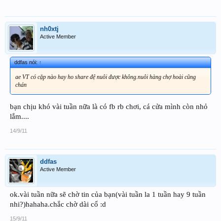
nh0xtj
Active Member
ddfas nói:
↑
ae VT có cặp nào hay ho share đệ nuôi được không.nuôi hàng chợ hoài cũng
chán
bạn chịu khó vài tuần nữa là có fb rb chơi, cá cửa mình còn nhỏ
lắm....
14/9/11
ddfas
Active Member
ok.vài tuần nữa sẽ chờ tin của bạn(vài tuần la 1 tuần hay 9 tuần
nhi?)hahaha.chắc chờ dài cổ :d
15/9/11