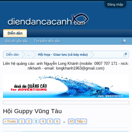
Đăng nhập
Diễn đàn
Bài viết gần đây
Tìm kiếm diễn đàn
Diễn đàn
...
Hội họp - Giao lưu (cá bảy màu)
Liên hệ quảng cáo: anh Nguyễn Long Khánh (mobile: 0907 707 171 - nick:
nlkhanh - email: longkhanh1963@gmail.com)
Hội Guppy Vũng Tàu
< Trước
1
2
3
4
5
6
→
47
Tiếp >