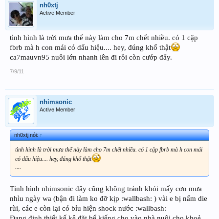
nh0xtj
Active Member
tình hình là trời mưa thế này làm cho 7m chết nhiều. có 1 cặp
fbrb mà h con mái có dấu hiệu.... hey, đúng khổ thật
ca7mauvn95 nuôi lớn nhanh lên đi rồi còn cướp đấy.
7/9/11
nhimsonic
Active Member
nh0xtj nói:
↑
tình hình là trời mưa thế này làm cho 7m chết nhiều. có 1 cặp fbrb mà h con mái
có dấu hiệu.... hey, đúng khổ thật
....
Tình hình nhimsonic đây cũng không tránh khỏi mấy cơn mưa
nhìu ngày wa (bận đi làm ko đỡ kịp :wallbash: ) vài e bị nấm die
rùi, các e còn lại có bỉu hiện shock nước :wallbash:
Đang định thiết kế kệ đặt bể kiếng cho vào nhà nuôi cho khoẻ.