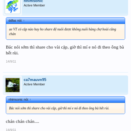
nhimsonic
Active Member
ddfas nói:
↑
ae VT có cặp nào hay ho share đệ nuôi được không.nuôi hàng chợ hoài cũng
chán
Bác nói sớm thì share cho vài cặp, giờ thì mí e nó đi theo ông bà
hết rùi.
14/9/11
ca7mauvn95
Active Member
nhimsonic nói:
↑
Bác nói sớm thì share cho vài cặp, giờ thì mí e nó đi theo ông bà hết rùi.
chán chán chán....
14/9/11