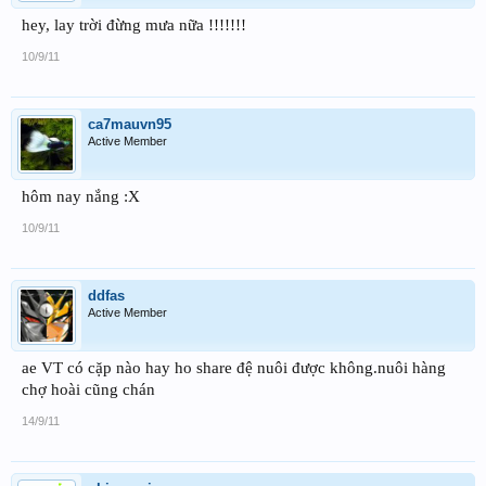
hey, lay trời đừng mưa nữa !!!!!!!
10/9/11
ca7mauvn95
Active Member
hôm nay nắng :X
10/9/11
ddfas
Active Member
ae VT có cặp nào hay ho share đệ nuôi được không.nuôi hàng
chợ hoài cũng chán
14/9/11