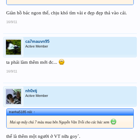
Giàn hồ bác ngon thế, chịu khó tìm vài e đẹp đẹp thả vào cái.
16/9/11
ca7mauvn95
Active Member
ta phải làm thêm mới đc...
16/9/11
nh0xtj
Active Member
tranha5185 nói:
↑
Mai up mấy chú 7 màu mua bên Nguyễn Văn Trỗi cho các bác xem
thế là thêm một ngưởi ở VT nữa goy`.