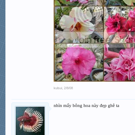
kulsui
,
2/8/08
nhìn mấy bông hoa này đẹp ghê ta