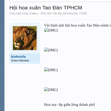
Hội hoa xuân Tao Đàn TPHCM
Thảo luận trong '
Gallery - Hình Ảnh
' bắt đầu bởi
binhvirile
,
7/2/08
.
Vài hình ảnh hội hoa xuân Tao Đàn mình 
binhvirile
Active Member
Hoa tuy- líp giữa lòng thành phố