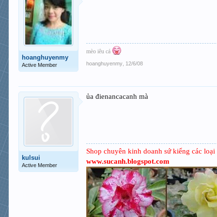
mèo iêu cá
hoanghuyenmy
hoanghuyenmy
,
12/6/08
Active Member
ủa đienancacanh mà
Shop chuyên kinh doanh sứ kiểng các loại
kulsui
www.sucanh.blogspot.com
Active Member