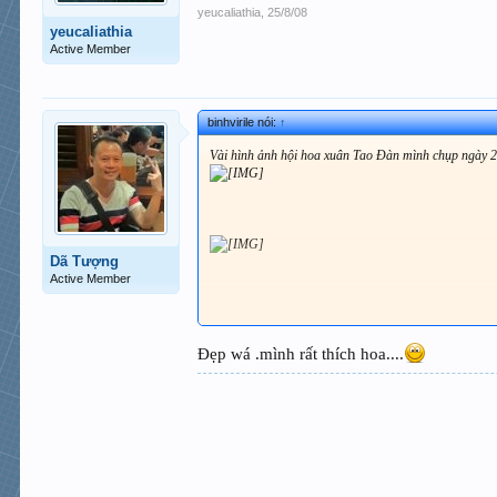
yeucaliathia
,
25/8/08
yeucaliathia
Active Member
binhvirile nói:
↑
Vài hình ảnh hội hoa xuân Tao Đàn mình chụp ngày 2
Dã Tượng
Active Member
Đẹp wá .mình rất thích hoa....
Hoa tuy- líp giữa lòng thành phố