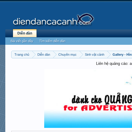
Diễn đàn
Bài viết gần đây
Tìm kiếm diễn đàn
Trang chủ
Diễn đàn
Chuyên mục
Sinh vật cảnh
Gallery - Hì
Liên hệ quảng cáo: 