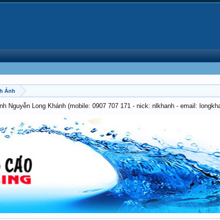
nh Ảnh
anh Nguyễn Long Khánh (mobile: 0907 707 171 - nick: nlkhanh - email: long