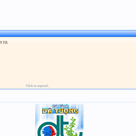
9 Tết:
Click to expand...