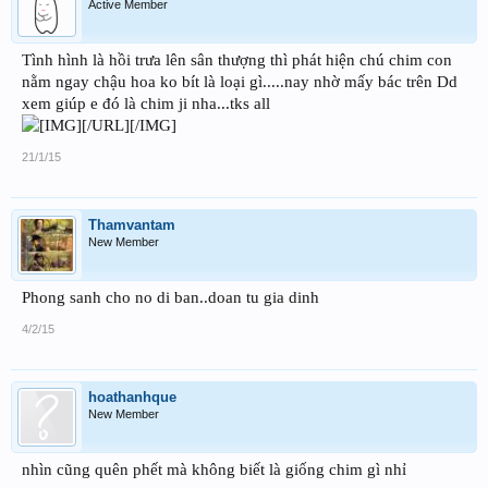
Active Member
Tình hình là hồi trưa lên sân thượng thì phát hiện chú chim con
nằm ngay chậu hoa ko bít là loại gì.....nay nhờ mấy bác trên Dd
xem giúp e đó là chim ji nha...tks all
[/URL][/IMG]
21/1/15
Thamvantam
New Member
Phong sanh cho no di ban..doan tu gia dinh
4/2/15
hoathanhque
New Member
nhìn cũng quên phết mà không biết là giống chim gì nhỉ