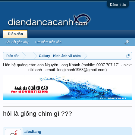
Đăng nhập
Diễn đàn
Bài viết gần đây
Tìm kiếm diễn đàn
Diễn đàn
...
Gallery - Hình ảnh về chim
Liên hệ quảng cáo: anh Nguyễn Long Khánh (mobile: 0907 707 171 - nick:
nlkhanh - email: longkhanh1963@gmail.com)
hỏi là giống chim gì ???
alexltang