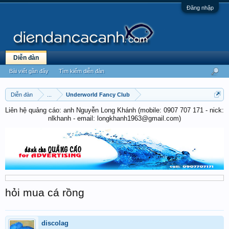
Đăng nhập
Diễn đàn
Bài viết gần đây
Tìm kiếm diễn đàn
Diễn đàn
...
Underworld Fancy Club
Liên hệ quảng cáo: anh Nguyễn Long Khánh (mobile: 0907 707 171 - nick:
nlkhanh - email: longkhanh1963@gmail.com)
hỏi mua cá rồng
discolag