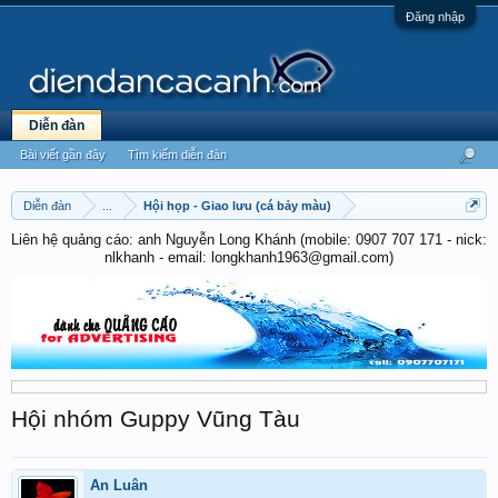
Đăng nhập
Diễn đàn
Bài viết gần đây
Tìm kiếm diễn đàn
Diễn đàn
...
Hội họp - Giao lưu (cá bảy màu)
Liên hệ quảng cáo: anh Nguyễn Long Khánh (mobile: 0907 707 171 - nick:
nlkhanh - email: longkhanh1963@gmail.com)
Hội nhóm Guppy Vũng Tàu
An Luân