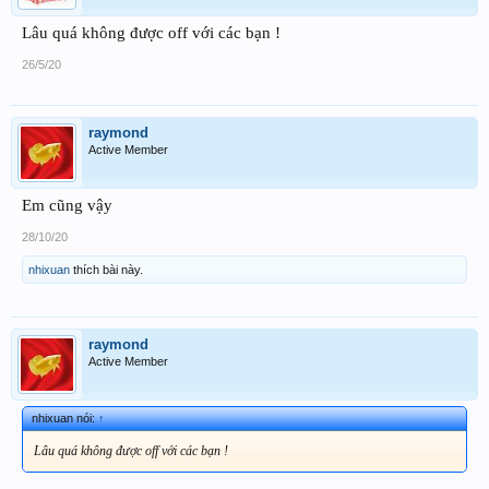
Lâu quá không được off với các bạn !
26/5/20
raymond
Active Member
Em cũng vậy
28/10/20
nhixuan
thích bài này.
raymond
Active Member
nhixuan nói:
↑
Lâu quá không được off với các bạn !