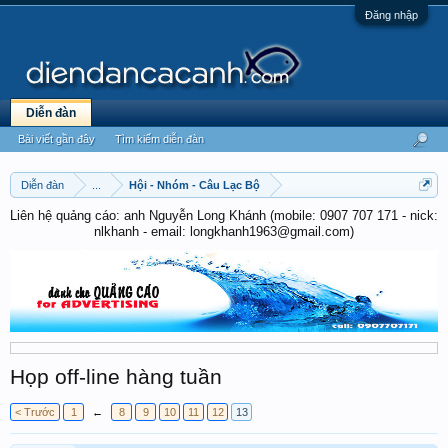
Đăng nhập
Diễn đàn
Bài viết gần đây
Tìm kiếm diễn đàn
Diễn đàn
...
Hội - Nhóm - Câu Lạc Bộ
Liên hệ quảng cáo: anh Nguyễn Long Khánh (mobile: 0907 707 171 - nick:
nlkhanh - email: longkhanh1963@gmail.com)
Họp off-line hàng tuần
< Trước
1
←
8
9
10
11
12
13