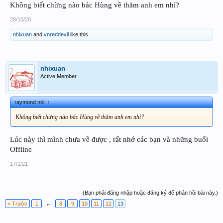
Không biết chừng nào bác Hùng về thăm anh em nhỉ?
28/10/20
nhixuan
and
vnreddevil
like this.
nhixuan
Active Member
raymond nói:
↑
Không biết chừng nào bác Hùng về thăm anh em nhỉ?
Lúc này thì mình chưa về được , rất nhớ các bạn và những buổi
Offline
17/1/21
(Bạn phải đăng nhập hoặc đăng ký để phản hồi bài này.)
< Trước
1
←
8
9
10
11
12
13