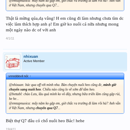
@emtapnuoica: mấy năm ko gặp em, giờ chắc ra trường đi làm rồi hả? Anh vẫn
ở Việt Nam, nhưng chuyển qua Q7...
Thật là mừng qúa,dạ vâng! H em cũng đi làm nhưng chưa tìm dc
việc làm thích hợp anh ạ! Em giờ ko nuôi cá nữa nhưng mong
một ngày nào dc of với anh
4/1/11
nhixuan
Active Member
vnreddevil nói:
↑
@nhixuan: bác qua off với mình nha. Bàn chuyện nuôi heo cũng đc,
mình giờ
chuyển sang nuôi heo
. Chiều nào cũng lo về sớm để tắm heo.
@bettabl: chào Lưu, lâu quá mình ko vô đây, nhưng bữa triển lãm cũng gặp rùi,
he he...
@emtapnuoica: mấy năm ko gặp em, giờ chắc ra trường đi làm rồi hả? Anh vẫn
ở Việt Nam, nhưng
chuyển qua Q7
...
Biệt thự Q7 đâu có chổ nuôi heo Bác! hehe
19/4/11