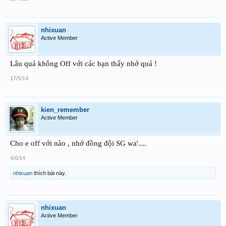
nhixuan
Active Member
Lâu quá không Off với các bạn thấy nhớ quá !
17/5/14
kien_remember
Active Member
Cho e off với nào , nhớ đồng đội SG wa'....
4/6/14
nhixuan
thích bài này.
nhixuan
Active Member