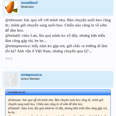
vnreddevil
Moderator
@nhixuan: bác qua off với mình nha. Bàn chuyện nuôi heo cũng
đc, mình giờ chuyển sang nuôi heo. Chiều nào cũng lo về sớm
để tắm heo.
@bettabl: chào Lưu, lâu quá mình ko vô đây, nhưng bữa triển
lãm cũng gặp rùi, he he...
@emtapnuoica: mấy năm ko gặp em, giờ chắc ra trường đi làm
rồi hả? Anh vẫn ở Việt Nam, nhưng chuyển qua Q7...
4/1/11
emtapnuoica
Active Member
vnreddevil nói:
↑
@nhixuan: bác qua off với mình nha. Bàn chuyện nuôi heo cũng đc, mình giờ
chuyển sang nuôi heo. Chiều nào cũng lo về sớm để tắm heo.
@bettabl: chào Lưu, lâu quá mình ko vô đây, nhưng bữa triển lãm cũng gặp rùi,
he he...