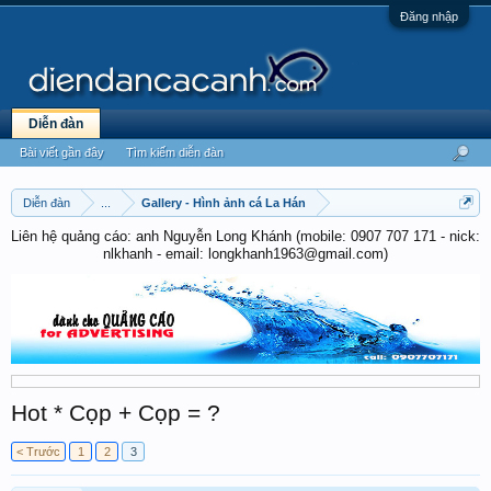
Đăng nhập
Diễn đàn
Bài viết gần đây
Tìm kiếm diễn đàn
Diễn đàn
...
Gallery - Hình ảnh cá La Hán
Liên hệ quảng cáo: anh Nguyễn Long Khánh (mobile: 0907 707 171 - nick:
nlkhanh - email: longkhanh1963@gmail.com)
Hot * Cọp + Cọp = ?
< Trước
1
2
3