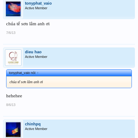
tonyphat_vaio
Active Member
chúa tể sơn lâm anh ơi
7/6/13
dieu hao
Active Member
tonyphat_vaio nói:
↑
chúa tể sơn lâm anh ơi
hehehee
8/6/13
chinhpq
Active Member