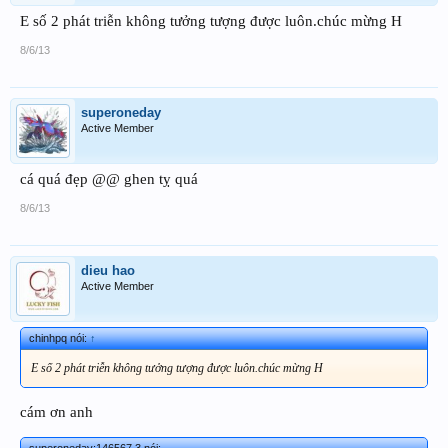
E số 2 phát triễn không tưởng tượng được luôn.chúc mừng H
8/6/13
superoneday
Active Member
cá quá đẹp @@ ghen tỵ quá
8/6/13
dieu hao
Active Member
chinhpq nói:
↑
E số 2 phát triễn không tưởng tượng được luôn.chúc mừng H
cám ơn anh
superoneday;146567 3 nói: