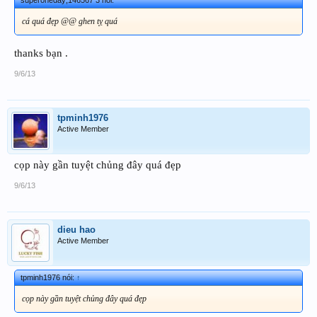
cá quá đẹp @@ ghen tỵ quá
thanks bạn .
9/6/13
tpminh1976
Active Member
cọp này gần tuyệt chủng đây quá đẹp
9/6/13
dieu hao
Active Member
tpminh1976 nói:
↑
cọp này gần tuyệt chủng đây quá đẹp