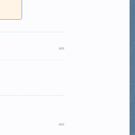
#88
#89