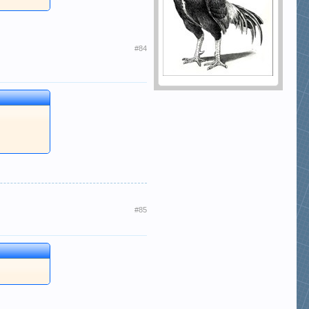
#84
#85