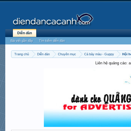
Diễn đàn
Bài viết gần đây
Tìm kiếm diễn đàn
Trang chủ
Diễn đàn
Chuyên mục
Cá bảy màu - Guppy
Hội h
Liên hệ quảng cáo: 