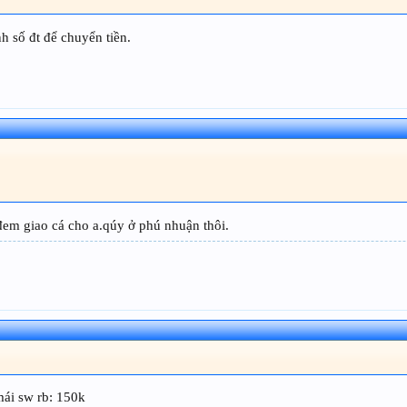
nh số đt để chuyển tiền.
đem giao cá cho a.qúy ở phú nhuận thôi.
mái sw rb: 150k