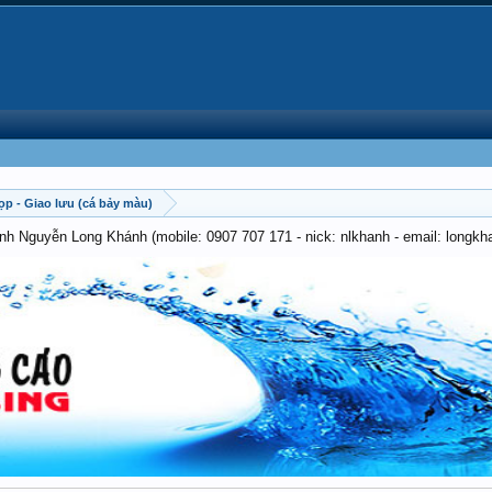
ọp - Giao lưu (cá bảy màu)
anh Nguyễn Long Khánh (mobile: 0907 707 171 - nick: nlkhanh - email: long