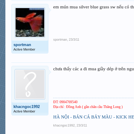
em mún mua silver blue grass sw nếu có th
sportman
,
23/3/11
sportman
Active Member
chưa thấy các a đi mua giầy dép ở trên ngu
ĐT: 0904769540
khacngoc1992
Địa chỉ : Đồng Anh ( gần chân cầu Thăng Long )
Active Member
HÀ NỘI - BÁN CÁ BẢY MÀU - KICK H
khacngoc1992
,
23/3/11