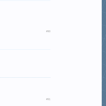
#90
#91