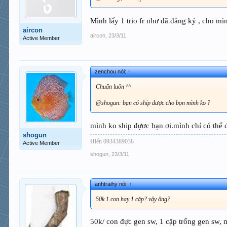
Mình lấy 1 trio fr như đã đăng ký , cho mì
aircon
aircon
,
23/3/11
Active Member
zenchou nói:
↑
Chuẩn luôn ^^
@shogun: bạn có ship được cho bọn mình ko ?
mình ko ship đựơc bạn ơi.mình chỉ có thể 
shogun
Hiển 0934389038
Active Member
shogun
,
23/3/11
anhtraihy nói:
↑
50k 1 con hay 1 cặp? vậy ông?
50k/ con đực gen sw, 1 cặp trống gen sw, 