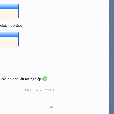
 chức nộp thóc
ể các bé chờ lâu tội nghiệp
Chỉnh sửa cuối:
23/3/11
#86