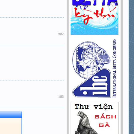
#82
#83