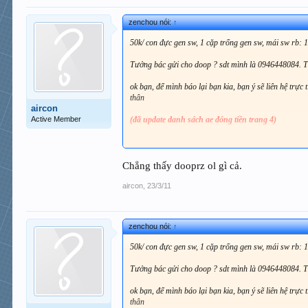
zenchou nói:
↑
50k/ con đực gen sw, 1 cặp trống gen sw, mái sw rb: 
Tưởng bác gửi cho doop ? sdt mình là 0946448084. Tối
ok bạn, để mình báo lại bạn kia, bạn ý sẽ liên hệ trực 
thân
aircon
Active Member
(đã update danh sách ae đóng tiền trang 4)
cá t6 sẽ lên máy bay, sáng t7 9h sẽ có mặt ở 7b thi sá
còn bác nào mai chưa mua vé máy bay thì các bé đành
Chẳng thấy dooprz ol gì cả.
aircon
,
23/3/11
zenchou nói:
↑
50k/ con đực gen sw, 1 cặp trống gen sw, mái sw rb: 
Tưởng bác gửi cho doop ? sdt mình là 0946448084. Tối
ok bạn, để mình báo lại bạn kia, bạn ý sẽ liên hệ trực 
thân