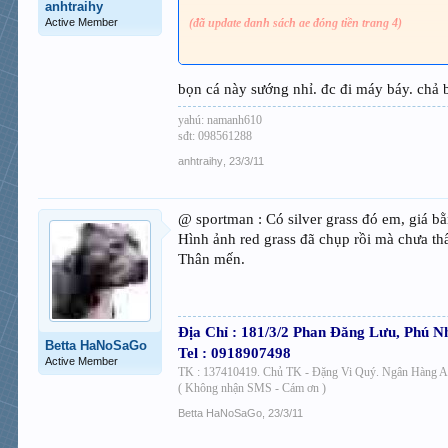
anhtraihy
Active Member
(đã update danh sách ae đóng tiền trang 4)
cá t6 sẽ lên máy bay, sáng t7 9h sẽ có mặt ở 7b thi sá
còn bác nào mai chưa mua vé máy bay thì các bé đành
bọn cá này sướng nhỉ. đc đi máy báy. chả 
yahú: namanh610
sđt: 098561288
anhtraihy
,
23/3/11
@ sportman : Có silver grass đó em, giá bằ
Hình ảnh red grass đã chụp rồi mà chưa th
Thân mến.
Địa Chỉ : 181/3/2 Phan Đăng Lưu, Phú N
Betta HaNoSaGo
Tel : 0918907498
Active Member
TK : 137410419. Chủ TK - Đặng Vi Quý. Ngân Hàng
( Không nhận SMS - Cám ơn )
Betta HaNoSaGo
,
23/3/11