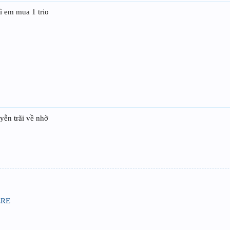
ì em mua 1 trio
yễn trãi về nhờ
ERE