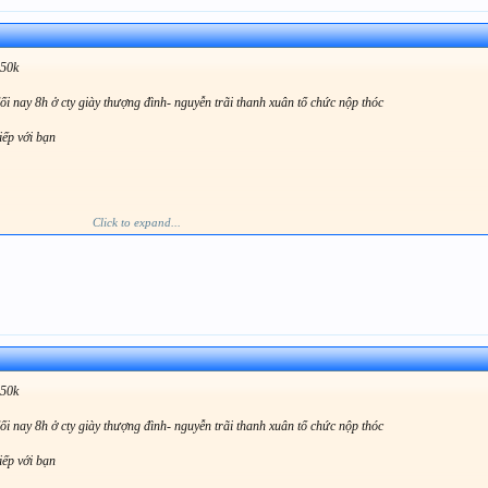
150k
 nay 8h ở cty giày thượng đình- nguyễn trãi thanh xuân tổ chức nộp thóc
tiếp với bạn
Click to expand...
ch, ae nào nộp tiền rồi thì cbi đón các bé về nhà nhé, đừng để các bé chờ lâu tội nghiệp
 ngậm ngùi ở lại SG thôi hehe
150k
 nay 8h ở cty giày thượng đình- nguyễn trãi thanh xuân tổ chức nộp thóc
tiếp với bạn