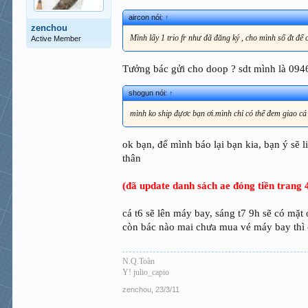
aircon nói:
↑
zenchou
Mình lấy 1 trio fr như đã đăng ký , cho mình số đt để 
Active Member
Tưởng bác gửi cho doop ? sdt mình là 0946
shogun nói:
↑
mình ko ship đựơc bạn ơi.mình chỉ có thể đem giao cá
ok bạn, để mình báo lại bạn kia, bạn ý sẽ li
thân
(đã update danh sách ae đóng tiền trang 
cá t6 sẽ lên máy bay, sáng t7 9h sẽ có mặt 
còn bác nào mai chưa mua vé máy bay thì 
N.Q.Toàn
Y! julio_capio
zenchou
,
23/3/11