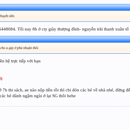
chuyển tiền.
448084. Tối nay 8h ở cty giày thượng đình- nguyễn trãi thanh xuân tổ
 cho a.qúy ở phú nhuận thôi.
ên hệ trực tiếp với bạn
4)
ở 7b thi sách, ae nào nộp tiền rồi thì cbi đón các bé về nhà nhé, đừng đ
các bé đành ngậm ngùi ở lại SG thôi hehe