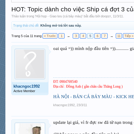
HOT: Topic dành cho việc Ship cá đợt 3 củ
Thảo luận trong '
Hội họp - Giao lưu (cá bảy màu)
' bắt đầu bởi
doopzr
,
11/3/11
.
Trạng thái chủ đề:
Không mở trả lời sau này.
Trang 5 của 11 trang
< Trước
1
←
3
4
5
6
7
→
11
Tiếp >
oai quá =)) mình nộp đầu tiên =))........... g
ĐT: 0904769540
khacngoc1992
Địa chỉ : Đồng Anh ( gần chân cầu Thăng Long )
Active Member
HÀ NỘI - BÁN CÁ BẢY MÀU - KICK H
khacngoc1992
,
23/3/11
update lại giá, vì fr đực sw đã tử nạn tro