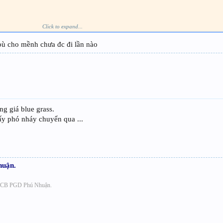
Click to expand...
ch, ae nào nộp tiền rồi thì cbi đón các bé về nhà nhé, đừng để các bé chờ lâu tội nghiệp
 ngậm ngùi ở lại SG thôi hehe
bù cho mềnh chưa đc đi lần nào
ng giá blue grass.
ấy phó nháy chuyển qua ...
huận.
 ACB PGD Phú Nhuận.