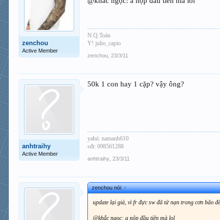
@khắc ngọc: a nộp đầu tiên mà lol
N.Q.Toàn
zenchou
Y! julio_capio
Active Member
zenchou
,
23/3/11
50k 1 con hay 1 cặp? vậy ông?
yahú: namanh610
anhtraihy
sđt: 098561288
Active Member
anhtraihy
,
23/3/11
zenchou nói:
↑
update lại giá, vì fr đực sw đã tử nạn trong cơn bão 
@khắc ngọc: a nộp đầu tiên mà lol