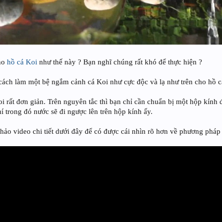
cho
hồ cá Koi
như thế này ? Bạn nghĩ chúng rất khó để thực hiện ?
ách làm một bệ ngắm cảnh cá Koi như cực độc và lạ như trên cho hồ c
 rất đơn giản. Trên nguyên tắc thì bạn chỉ cần chuẩn bị một hộp kính
í trong đó nước sẽ đi ngược lên trên hộp kính ấy.
khảo video chi tiết dưới đây để có được cái nhìn rõ hơn về phương pháp