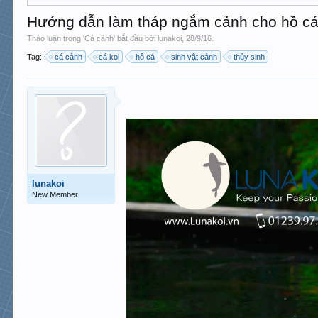
Hướng dẫn làm tháp ngắm cảnh cho hồ cá
Thảo luận trong '
Cá cảnh
' bắt đầu bởi
lunakoi
,
28/9/16
.
Tag:
cá cảnh
cá koi
hồ cá
sinh vật cảnh
thủy sinh
lunakoi
New Member