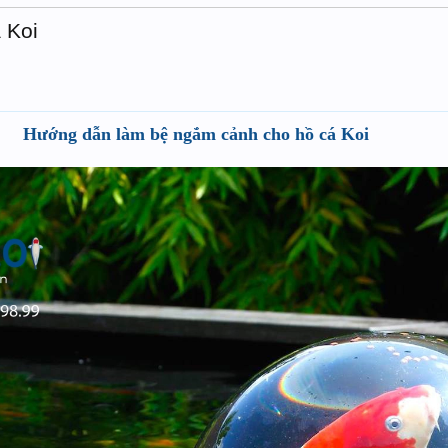
 Koi
Hướng dẫn làm bệ ngắm cảnh cho hồ cá Koi