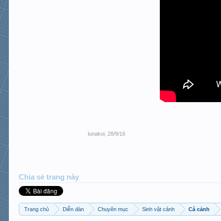
lunakoi
,
28/9/16
Chia sẻ trang này
Trang chủ
Diễn đàn
Chuyên mục
Sinh vật cảnh
Cá cảnh