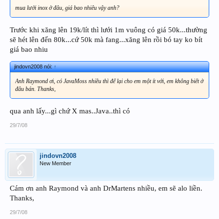
mua lưới inox ở đâu, giá bao nhiêu vậy anh?
Trước khi xăng lên 19k/lít thì lưới 1m vuông có giá 50k...thường
sẽ hét lên đến 80k...cứ 50k mà fang...xăng lên rồi bó tay ko bít
giá bao nhiu
jindovn2008 nói:
↑
Anh Raymond ơi, có JavaMoss nhiều thì để lại cho em một ít với, em không biết ở
đâu bán. Thanks,
qua anh lấy...gì chứ X mas..Java..thì có
29/7/08
jindovn2008
New Member
Cám ơn anh Raymond và anh DrMartens nhiều, em sẽ alo liền.
Thanks,
29/7/08