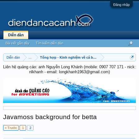
Đăng nhập
Diễn đàn
Bài viết gần đây
Tìm kiếm diễn đàn
Diễn đàn
...
Tổng hợp - Kinh nghiệm về cá betta
Liên hệ quảng cáo: anh Nguyễn Long Khánh (mobile: 0907 707 171 - nick:
nlkhanh - email: longkhanh1963@gmail.com)
Javamoss background for betta
< Trước
1
2