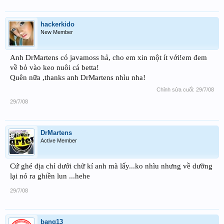
hackerkido
New Member
Anh DrMartens có javamoss hả, cho em xin một ít với!em đem
về bỏ vào keo nuôi cá betta!
Quên nữa ,thanks anh DrMartens nhìu nha!
Chỉnh sửa cuối:
29/7/08
29/7/08
DrMartens
Active Member
Cứ ghé địa chỉ dưới chữ kí anh mà lấy...ko nhìu nhưng về dưỡng
lại nó ra ghiền lun ...hehe
29/7/08
bang13