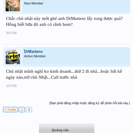
New Member
Chắc chủ nhật này mới ghé anh DrMartens lấy rong được quá?
Hổng biết bữa đó anh có rãnh hem?
30/7/08
DrMartens
Active Member
Chủ nhật mình nghỉ ko kinh doanh...thứ 2 đi nhá...hoặc bất kể
ngày nào,trừ chủ Nhật...Call trước nhá
31/7/08
(Bạn phải đăng nhập hoặc đăng ký để phản hồi bài này.)
< Trước
1
2
Quảng cáo