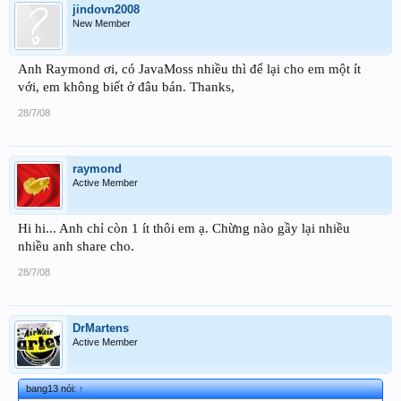
jindovn2008
New Member
Anh Raymond ơi, có JavaMoss nhiều thì để lại cho em một ít
với, em không biết ở đâu bán. Thanks,
28/7/08
raymond
Active Member
Hi hi... Anh chỉ còn 1 ít thôi em ạ. Chừng nào gầy lại nhiều
nhiều anh share cho.
28/7/08
DrMartens
Active Member
bang13 nói:
↑