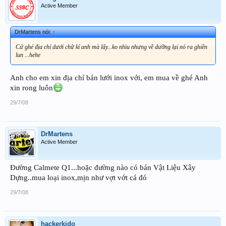
Active Member
DrMartens nói:
↑
Cứ ghé địa chỉ dưới chữ kí anh mà lấy...ko nhìu nhưng về dưỡng lại nó ra ghiền
lun ...hehe
Anh cho em xin địa chỉ bán lưới inox với, em mua về ghé Anh
xin rong luôn
29/7/08
DrMartens
Active Member
Đường Calmete Q1...hoặc đường nào có bán Vật Liệu Xây
Dựng..mua loại inox,mịn như vợt vớt cá đó
29/7/08
hackerkido