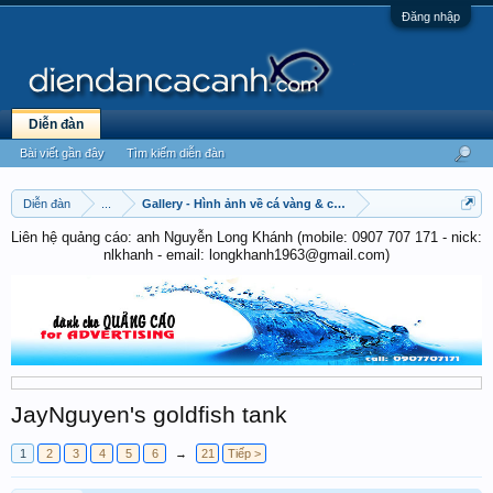
Đăng nhập
Diễn đàn
Bài viết gần đây
Tìm kiếm diễn đàn
Diễn đàn
...
Gallery - Hình ảnh về cá vàng & cá chép
Liên hệ quảng cáo: anh Nguyễn Long Khánh (mobile: 0907 707 171 - nick:
nlkhanh - email: longkhanh1963@gmail.com)
JayNguyen's goldfish tank
1
2
3
4
5
6
→
21
Tiếp >