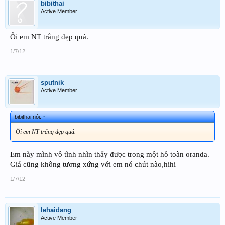
bibithai
Active Member
Ôi em NT trắng đẹp quá.
1/7/12
sputnik
Active Member
bibithai nói:
↑
Ôi em NT trắng đẹp quá.
Em này mình vô tình nhìn thấy được trong một hồ toàn oranda.
Giá cũng không tương xứng với em nó chút nào,hihi
1/7/12
lehaidang
Active Member