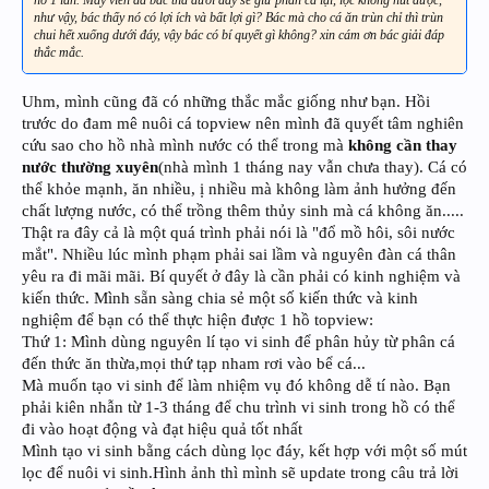
như vậy, bác thấy nó có lợi ích và bất lợi gì? Bác mà cho cá ăn trùn chỉ thì trùn
chui hết xuống dưới đáy, vậy bác có bí quyết gì không? xin cám ơn bác giải đáp
thắc mắc.
Uhm, mình cũng đã có những thắc mắc giống như bạn. Hồi
trước do đam mê nuôi cá topview nên mình đã quyết tâm nghiên
cứu sao cho hồ nhà mình nước có thể trong mà
không cần thay
nước thường xuyên
(nhà mình 1 tháng nay vẫn chưa thay). Cá có
thể khỏe mạnh, ăn nhiều, ị nhiều mà không làm ảnh hưởng đến
chất lượng nước, có thể trồng thêm thủy sinh mà cá không ăn.....
Thật ra đây cả là một quá trình phải nói là "đổ mồ hôi, sôi nước
mắt". Nhiều lúc mình phạm phải sai lầm và nguyên đàn cá thân
yêu ra đi mãi mãi. Bí quyết ở đây là cần phải có kinh nghiệm và
kiến thức. Mình sẵn sàng chia sẻ một số kiến thức và kinh
nghiệm để bạn có thể thực hiện được 1 hồ topview:
Thứ 1: Mình dùng nguyên lí tạo vi sinh để phân hủy từ phân cá
đến thức ăn thừa,mọi thứ tạp nham rơi vào bể cá...
Mà muốn tạo vi sinh để làm nhiệm vụ đó không dễ tí nào. Bạn
phải kiên nhẫn từ 1-3 tháng để chu trình vi sinh trong hồ có thể
đi vào hoạt động và đạt hiệu quả tốt nhất
Mình tạo vi sinh bằng cách dùng lọc đáy, kết hợp với một số mút
lọc để nuôi vi sinh.Hình ảnh thì mình sẽ update trong câu trả lời