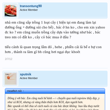
transontung90
Active Member
nhà em cũng sắp trồng 1 loạt cây ( hiện tại em đang làm lại
đường ống + đường sủi cho bể) , bác ở hn ko , cho em xin yahoo
đc ko ? em cũng muốn trồng cây dựa vào tường như bác , bác
treo ntn có đắt ko , cây cỏ bác mua ở đâu ?
tiểu cảnh là quan trọng lắm đó , hehe , phiền cái là bể e bự con
hơn , thành ra làm gì bh cũng hơi ngại đục khoét
2/7/12
sputnik
Active Member
meatfish nói:
↑
Đồng ý với bác. Em cũng nuôi bể kính --> chuyển qua nuôi topview thấy đẹp, y
như cá KOI, nhưng cá vàng thân thiện hơn KOI, dạn người hơn.
Bác spunik có thể chia sẽ cách nuôi cá của bác được không: bao lâu thay nước
hồ 1 lần. Mấy viên đá bác thả dưới đáy sẽ giữ phân cá lại, lọc không hút được,