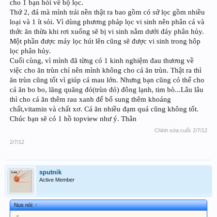
cho 1 bạn hỏi về bộ lọc.
Thứ 2, đá mà mình trải nền thật ra bao gồm có sứ lọc gồm nhiều
loại và 1 ít sỏi. Vì dùng phương pháp lọc vi sinh nên phân cá và
thức ăn thừa khi rơi xuống sẽ bị vi sinh nằm dưới đáy phân hủy.
Một phần được máy lọc hút lên cũng sẽ được vi sinh trong hôp
lọc phân hủy.
Cuối cùng, vì mình đã từng có 1 kinh nghiệm đau thương về
việc cho ăn trùn chỉ nên mình không cho cá ăn trùn. Thật ra thì
ăn trùn cũng tốt vì giúp cá mau lớn. Nhưng bạn cũng có thể cho
cá ăn bo bo, lăng quăng đỏ(trùn đỏ) đông lạnh, tim bò...Lâu lâu
thì cho cá ăn thêm rau xanh để bổ sung thêm khoáng
chất,vitamin và chất xơ. Cá ăn nhiều đạm quá cũng không tốt.
Chúc bạn sẽ có 1 hồ topview như ý. Thân
Chỉnh sửa cuối:
2/7/12
2/7/12
sputnik
Active Member
Nus nói:
↑