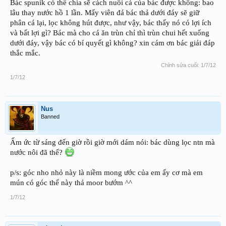
Bác spunik có thể chia sẽ cách nuôi cá của bác được không: bao
lâu thay nước hồ 1 lần. Mấy viên đá bác thả dưới đáy sẽ giữ
phân cá lại, lọc không hút được, như vậy, bác thấy nó có lợi ích
và bất lợi gì? Bác mà cho cá ăn trùn chỉ thì trùn chui hết xuống
dưới đáy, vậy bác có bí quyết gì không? xin cám ơn bác giải đáp
thắc mắc.
Chỉnh sửa cuối:
1/7/12
1/7/12
Nus
Banned
Ấm ức từ sáng đến giờ rồi giờ mới dám nói: bác dùng lọc ntn mà
nước nôi đã thế?
p/s: góc nho nhỏ này là niềm mong ước của em ấy cơ mà em
mún có góc thế này thả moor bướm ^^
1/7/12