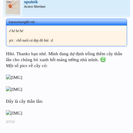
sputnik
Active Member
transontung90 nói:
↑
é hé hé hé
p/s : chỗ nuôi cá đẹp đó bác :d
Hihi. Thanks bạn nhé. Mình đang dự định trồng thêm cây thằn
lằn cho chúng bò xanh hết mảng tường nhà mình.
Một số pics về cây cỏ:
Đây là cây thằn lằn:
2/7/12