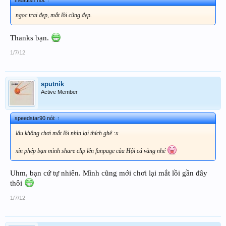
ngọc trai đẹp, mắt lồi cũng đẹp.
Thanks bạn.
1/7/12
sputnik
Active Member
speedstar90 nói:
↑
lâu không chơi mắt lồi nhìn lại thích ghê :x
xin phép bạn mình share clip lên fanpage của Hội cá vàng nhé
Uhm, bạn cứ tự nhiên. Mình cũng mới chơi lại mắt lồi gần đây
thôi
1/7/12