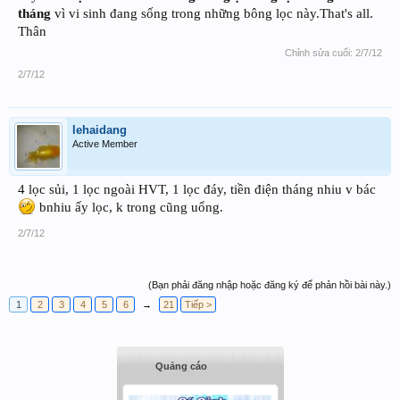
tháng
vì vi sinh đang sống trong những bông lọc này.That's all.
Thân
Chỉnh sửa cuối:
2/7/12
2/7/12
lehaidang
Active Member
4 lọc sủi, 1 lọc ngoài HVT, 1 lọc đáy, tiền điện tháng nhiu v bác
bnhiu ấy lọc, k trong cũng uổng.
2/7/12
(Bạn phải đăng nhập hoặc đăng ký để phản hồi bài này.)
1
2
3
4
5
6
→
21
Tiếp >
Quảng cáo