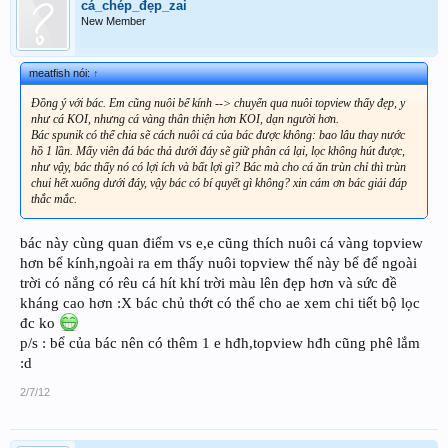
cá_chép_đẹp_zai
New Member
meatfish nói:
↑
Đồng ý với bác. Em cũng nuôi bể kính --> chuyển qua nuôi topview thấy đẹp, y
như cá KOI, nhưng cá vàng thân thiện hơn KOI, dạn người hơn.
Bác spunik có thể chia sẽ cách nuôi cá của bác được không: bao lâu thay nước
hồ 1 lần. Mấy viên đá bác thả dưới đáy sẽ giữ phân cá lại, lọc không hút được,
như vậy, bác thấy nó có lợi ích và bất lợi gì? Bác mà cho cá ăn trùn chỉ thì trùn
chui hết xuống dưới đáy, vậy bác có bí quyết gì không? xin cám ơn bác giải đáp
thắc mắc.
bác này cùng quan điểm vs e,e cũng thích nuôi cá vàng topview
hơn bể kính,ngoài ra em thấy nuôi topview thế này bể để ngoài
trời có nắng có rêu cá hít khí trời màu lên đẹp hơn và sức đề
kháng cao hơn :X bác chủ thớt có thể cho ae xem chi tiết bộ lọc
đc ko
p/s : bể của bác nên có thêm 1 e hđh,topview hđh cũng phê lắm
:d
2/7/12