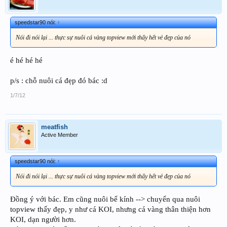
speedstar90 nói:
↑
Nói đi nói lại ... thực sự nuôi cá vàng topview mới thấy hết vẻ đẹp của nó
é hé hé hé
p/s : chỗ nuôi cá đẹp đó bác :d
1/7/12
meatfish
Active Member
speedstar90 nói:
↑
Nói đi nói lại ... thực sự nuôi cá vàng topview mới thấy hết vẻ đẹp của nó
Đồng ý với bác. Em cũng nuôi bể kính --> chuyển qua nuôi
topview thấy đẹp, y như cá KOI, nhưng cá vàng thân thiện hơn
KOI, dạn người hơn.