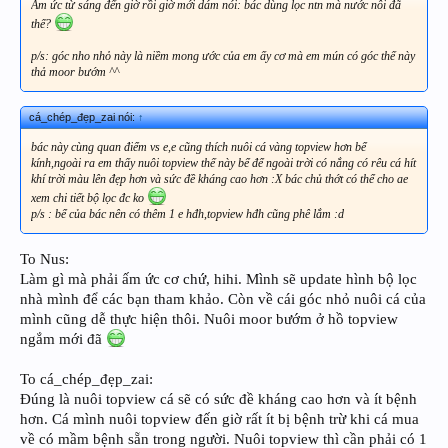
Ấm ức từ sáng đến giờ rồi giờ mới dám nói: bác dùng lọc ntn mà nước nôi đã
thế?
p/s: góc nho nhỏ này là niềm mong ước của em ấy cơ mà em mún có góc thế này
thả moor bướm ^^
cá_chép_đẹp_zai nói:
↑
bác này cùng quan điểm vs e,e cũng thích nuôi cá vàng topview hơn bể
kính,ngoài ra em thấy nuôi topview thế này bể để ngoài trời có nắng có rêu cá hít
khí trời màu lên đẹp hơn và sức đề kháng cao hơn :X bác chủ thớt có thể cho ae
xem chi tiết bộ lọc đc ko
p/s : bể của bác nên có thêm 1 e hđh,topview hđh cũng phê lắm :d
To Nus:
Làm gì mà phải ấm ức cơ chứ, hihi. Mình sẽ update hình bộ lọc
nhà mình để các bạn tham khảo. Còn về cái góc nhỏ nuôi cá của
mình cũng dễ thực hiện thôi. Nuôi moor bướm ở hồ topview
ngắm mới đã
To cá_chép_đẹp_zai:
Đúng là nuôi topview cá sẽ có sức đề kháng cao hơn và ít bệnh
hơn. Cá mình nuôi topview đến giờ rất ít bị bệnh trừ khi cá mua
về có mầm bệnh sẵn trong người. Nuôi topview thì cần phải có 1