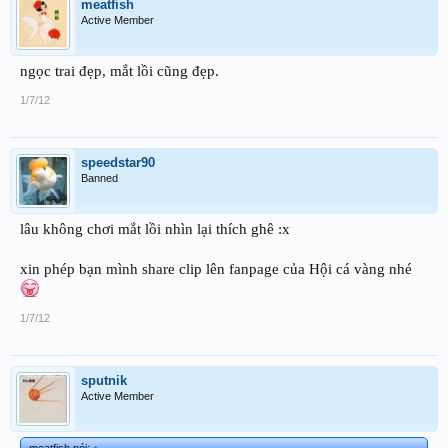
meatfish
Active Member
ngọc trai đẹp, mắt lồi cũng đẹp.
1/7/12
speedstar90
Banned
lâu không chơi mắt lồi nhìn lại thích ghê :x
xin phép bạn mình share clip lên fanpage của Hội cá vàng nhé
1/7/12
sputnik
Active Member
meatfish nói:
↑