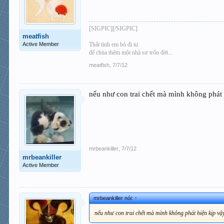
[SIGPIC][/SIGPIC]
meatfish
Active Member
Thất tình em bỏ đi tu
để chùa thêm một nhà sư trốn đời...
meatfish
,
7/7/12
nếu như con trai chết mà mình không phát
mrbeankiller
,
7/7/12
mrbeankiller
Active Member
mrbeankiller nói:
↑
nếu như con trai chết mà mình không phát hiện kịp v