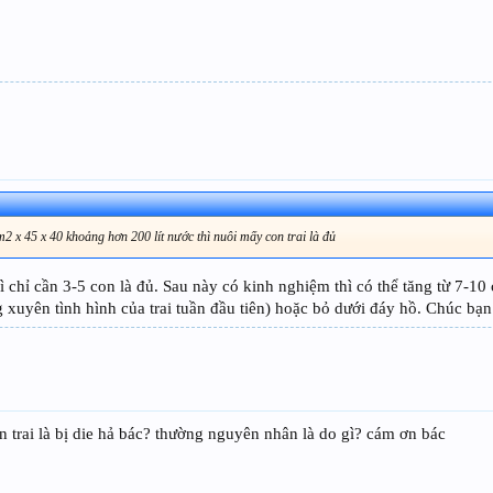
2 x 45 x 40 khoảng hơn 200 lít nước thì nuôi mấy con trai là đủ
hì chỉ cần 3-5 con là đủ. Sau này có kinh nghiệm thì có thể tăng từ 7-1
g xuyên tình hình của trai tuần đầu tiên) hoặc bỏ dưới đáy hồ. Chúc bạ
n trai là bị die hả bác? thường nguyên nhân là do gì? cám ơn bác