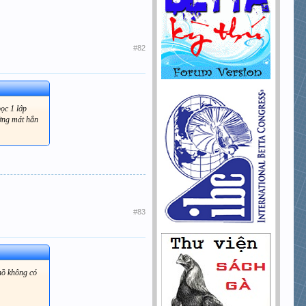
#82
ọc 1 lớp
ường mát hẳn
#83
 hồ không có