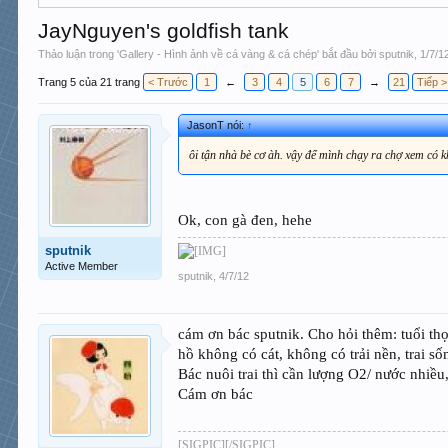
JayNguyen's goldfish tank
Thảo luận trong '
Gallery - Hình ảnh về cá vàng & cá chép
' bắt đầu bởi
sputnik
,
1/7/1
Trang 5 của 21 trang
< Trước
1
←
3
4
5
6
7
→
21
Tiếp >
JasonT nói:
↑
ôi tận nhà bè cơ àh. vậy để mình chạy ra chợ xem có k
Ok, con gà đen, hehe
sputnik
Active Member
sputnik
,
4/7/12
cám ơn bác sputnik. Cho hỏi thêm: tuổi thọ 
hồ không có cát, không có trải nền, trai 
Bác nuôi trai thì cần lượng O2/ nước nhiề
Cám ơn bác
[SIGPIC][/SIGPIC]