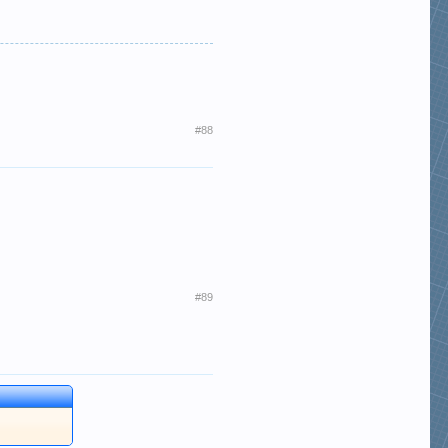
#88
#89