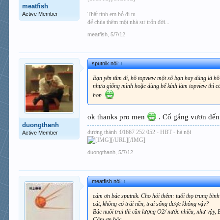
meatfish
Active Member
Thất tình em bỏ đi tu
để chùa thêm một nhà sư trốn đời...
meatfish
,
5/7/12
sputnik nói:
↑
Bạn yên tâm đi, hồ topview một số bạn hay dùng là h
nhựa giống mình hoặc dùng bể kính làm topview thì có 
hơn.
ok thanks pro men
. Cố gắng vươn đến
duongthanh
dương thành :01667 252 052 - HBT - hà nội
Active Member
[/URL][/IMG]
duongthanh
,
5/7/12
meatfish nói:
↑
cám ơn bác sputnik. Cho hỏi thêm: tuổi thọ trung bình
cát, không có trải nền, trai sống được không vậy?
Bác nuôi trai thì cần lượng O2/ nước nhiều, như vậy,
Cám ơn bác