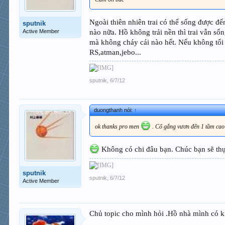
Ngoài thiên nhiên trai có thể sống được đế
sputnik
nào nữa. Hồ không trải nền thì trai vẫn s
Active Member
mà không cháy cái nào hết. Nếu không tối
RS,atman,jebo...
sputnik
,
6/7/12
duongthanh nói:
↑
ok thanks pro men
. Cố gắng vươn đến 1 tầm cao
Không có chi đâu bạn. Chúc bạn sẽ th
sputnik
sputnik
,
6/7/12
Active Member
Chủ topic cho mình hỏi .Hồ nhà mình có kí