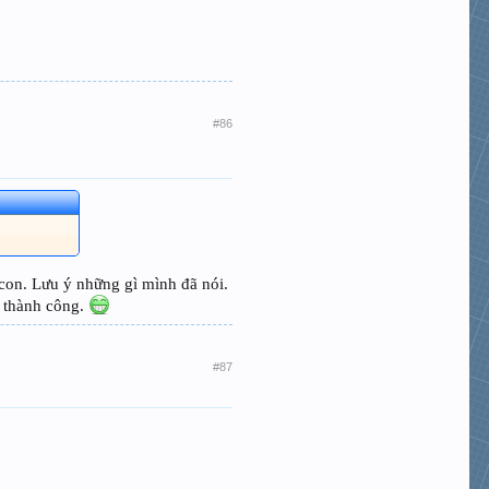
#86
0 con. Lưu ý những gì mình đã nói.
n thành công.
#87