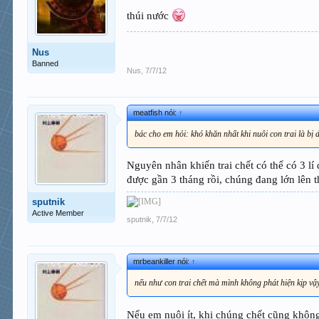
thúi nước
Nus
Banned
Nus
,
7/7/12
meatfish nói:
↑
bác cho em hỏi: khó khăn nhất khi nuôi con trai là b
Nguyên nhân khiến trai chết có thể có 3 lí
được gần 3 tháng rồi, chúng đang lớn lên 
sputnik
Active Member
sputnik
,
7/7/12
mrbeankiller nói:
↑
nếu như con trai chết mà mình không phát hiện kịp v
Nếu em nuôi ít, khi chúng chết cũng không 