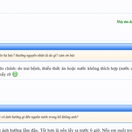
Mây tím đa
ị die hả bác? thường nguyên nhân là do gì? cám ơn bác
 do chính: do trai bệnh, thiếu thức ăn hoặc nước không thích hợp (nước
thấy rõ
ậy có ảnh hưởng gì đến nguồn nước trong hồ không anh?
ảnh hưởng lắm đâu. Tốt hơn là nên lấy ra trước 6 giờ. Nếu em nuôi tron