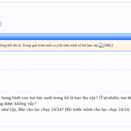
2
.
hông hốt cho lẹ. Trong quà trình nuôi co ji kô hiểu mình sẽ hỏi bạn vậy
trung bình con trai bác nuôi trong hồ là bao lâu vậy? Ở tự nhiên, trai 
sống được không vậy?
u, như vậy, Bác cho lọc chạy 24/24? Hồi trước mình cho lọc chạy 24/24