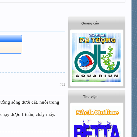
Quảng cáo
#81
Thư viện
thường sống dưới cát, nuôi trong
, chạy được 1 tuần, cháy máy.