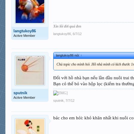
Xin lỗi đời quá đen
langtukoy86
langtukoy86
,
6/7/12
Active Member
langtukoy86 nói:
↑
Chủ topic cho mình hỏi .Hồ nhà mình có kích thước 1m
Đối với hồ nhà bạn nếu lần đầu nuôi trai t
Bạn có thể bỏ vào hộp lọc (kiểm tra thườn
sputnik
Active Member
sputnik
,
7/7/12
bác cho em hỏi: khó khăn nhất khi nuôi co