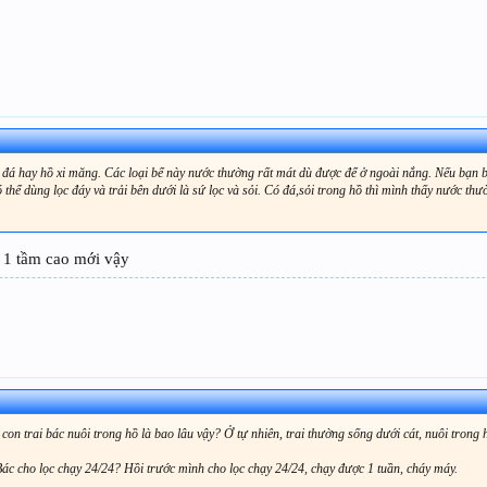
ồ đá hay hồ xi măng. Các loại bể này nước thường rất mát dù được để ở ngoài nắng. Nếu bạn b
thể dùng lọc đáy và trải bên dưới là sứ lọc và sỏi. Có đá,sỏi trong hồ thì mình thấy nước th
 1 tầm cao mới vậy
 con trai bác nuôi trong hồ là bao lâu vậy? Ở tự nhiên, trai thường sống dưới cát, nuôi trong
 Bác cho lọc chạy 24/24? Hồi trước mình cho lọc chạy 24/24, chạy được 1 tuần, cháy máy.