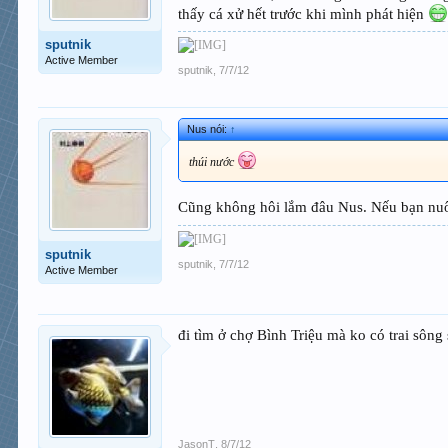
thấy cá xử hết trước khi mình phát hiện
sputnik
Active Member
sputnik
,
7/7/12
Nus nói:
↑
thúi nước
Cũng không hôi lắm đâu Nus. Nếu bạn nuôi 
sputnik
sputnik
,
7/7/12
Active Member
đi tìm ở chợ Bình Triệu mà ko có trai sông 
JasonT
,
8/7/12