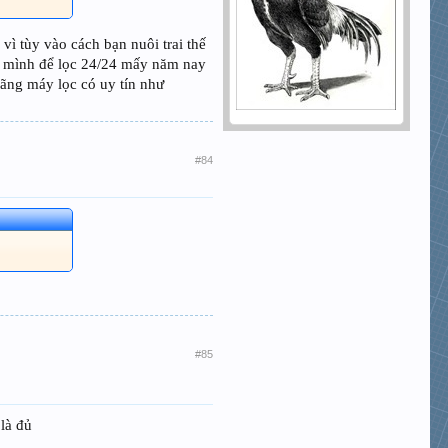
vì tùy vào cách bạn nuôi trai thế
hà mình để lọc 24/24 mấy năm nay
ãng máy lọc có uy tín như
#84
#85
là đủ