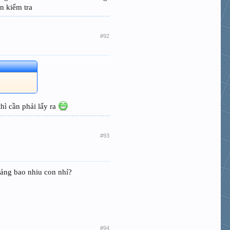
ần kiểm tra
#92
hì cần phải lấy ra
#93
oảng bao nhiu con nhỉ?
#94