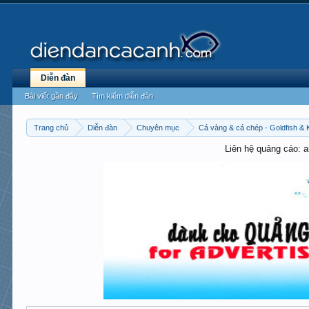
Diễn đàn
Bài viết gần đây
Tìm kiếm diễn đàn
Trang chủ
Diễn đàn
Chuyên mục
Cá vàng & cá chép - Goldfish & 
Liên hệ quảng cáo: 