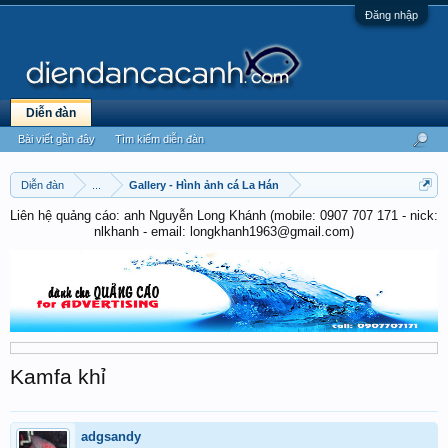
Đăng nhập
Diễn đàn
Bài viết gần đây
Tìm kiếm diễn đàn
Diễn đàn
...
Gallery - Hình ảnh cá La Hán
Liên hệ quảng cáo: anh Nguyễn Long Khánh (mobile: 0907 707 171 - nick:
nlkhanh - email: longkhanh1963@gmail.com)
Kamfa khỉ
adgsandy