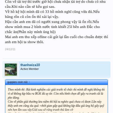
Còn về tài trợ thì trước giờ hội chưa nhận tài trợ do chưa có nhu
7. Băng rôn ai lo? hình ảnh ra sao, hay dùng băng rôn cũ ?
cầu.Khi nào cần sẽ kêu gọi sau.
Về hồ kệ hội mình đã có 33 hồ mình nghĩ cũng vừa đủ.Nếu
băng rôn cũ còn ổn thì xài lại vậy.
Hậu cần anh em đã có người xung phong vậy là ổn rồi.Nếu
show mình mua 2 bình nước tinh khiết 25l bên anh Đắc cho
chắc ăn(Phần này mình ủng hộ)
Mai anh em thu xếp ofline cái gút lại lần cuối cho chuẩn được thì
anh em hội ta show thôi.
24/12/11
thanhwiza10
Active Member
guppies-osin nói:
↑
Theo mình thì :Rút kinh nghiệm các giải trước tổ chức thi mình đề nghị không thi
vì sẽ không kịp bầu ra BGK đủ uy tín .Còn nếu bình chọn dễ gây ra tranh cãi là
phe đảng.
Còn về phần giải thưởng lưu niệm thì hội ta nghèo quá chưa có được.Lần này
thấy anh em cũng xìu quá +thời gian gấp quá không kịp đấu giá ủng hộ gây quỹ
nên hẹn lần sau vậy.Giải sau sẽ ráng tranh thủ làm cờ