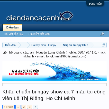
Đăng nhập
Diễn đàn
Bài viết gần đây
Tìm kiếm diễn đàn
Diễn đàn
...
Cá bảy màu - Guppy
Saigon Guppy Club
Liên hệ quảng cáo: anh Nguyễn Long Khánh (mobile: 0907 707 171 - nick:
nlkhanh - email: longkhanh1963@gmail.com)
Khâu chuẩn bị ngày show cá 7 màu tại công
viên Lê Thị Riêng, Ho Chí Minh
< Trước
1
2
3
4