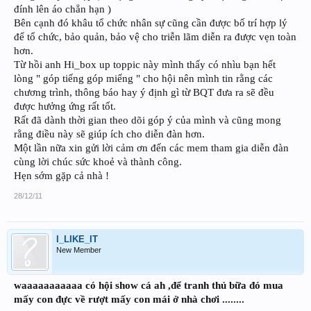
đính lên áo chẳn hạn )
Bên cạnh đó khâu tổ chức nhân sự cũng cần được bố trí hợp lý
để tổ chức, bảo quản, bảo vệ cho triễn lãm diễn ra được vẹn toàn
hơn.
Từ hồi anh Hi_box up toppic này mình thấy có nhìu bạn hết
lòng " góp tiếng góp miếng " cho hội nên mình tin rằng các
chương trình, thông báo hay ý định gì từ BQT đưa ra sẽ đều
được hưởng ứng rất tốt.
Rất đã dành thời gian theo dõi góp ý của mình và cũng mong
rằng điều này sẽ giúp ích cho diễn đàn hơn.
Một lần nữa xin gửi lời cảm ơn đến các mem tham gia diễn đàn
cùng lời chúc sức khoẻ và thành công.
Hẹn sớm gặp cả nhà !
28/12/11
I_LIKE_IT
New Member
waaaaaaaaaaa có hội show cá ah ,để tranh thủ bữa đó mua
mấy con đực về rượt mấy con mái ở nhà chơi ........