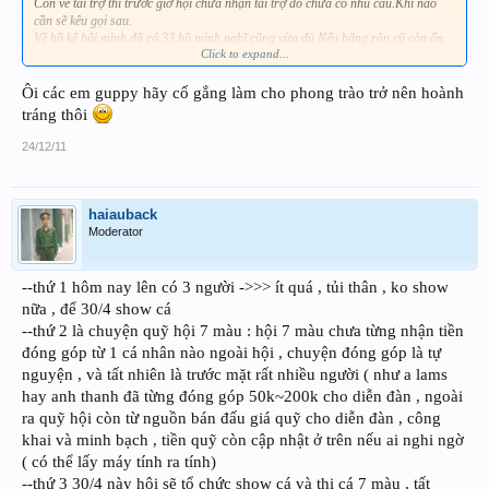
Còn về tài trợ thì trước giờ hội chưa nhận tài trợ do chưa có nhu cầu.Khi nào
cần sẽ kêu gọi sau.
Về hồ kệ hội mình đã có 33 hồ mình nghĩ cũng vừa đủ.Nếu băng rôn cũ còn ổn
Click to expand...
thì xài lại vậy.
Hậu cần anh em đã có người xung phong vậy là ổn rồi.Nếu show mình mua 2
bình nước tinh khiết 25l bên anh Đắc cho chắc ăn(Phần này mình ủng hộ)
Ôi các em guppy hãy cố gắng làm cho phong trào trở nên hoành
Mai anh em thu xếp ofline cái gút lại lần cuối cho chuẩn được thì anh em hội ta
tráng thôi
show thôi.
24/12/11
haiauback
Moderator
--thứ 1 hôm nay lên có 3 người ->>> ít quá , tủi thân , ko show
nữa , để 30/4 show cá
--thứ 2 là chuyện quỹ hội 7 màu : hội 7 màu chưa từng nhận tiền
đóng góp từ 1 cá nhân nào ngoài hội , chuyện đóng góp là tự
nguyện , và tất nhiên là trước mặt rất nhiều người ( như a lams
hay anh thanh đã từng đóng góp 50k~200k cho diễn đàn , ngoài
ra quỹ hội còn từ nguồn bán đấu giá quỹ cho diễn đàn , công
khai và minh bạch , tiền quỹ còn cập nhật ở trên nếu ai nghi ngờ
( có thể lấy máy tính ra tính)
--thứ 3 30/4 này hội sẽ tổ chức show cá và thi cá 7 màu , tất