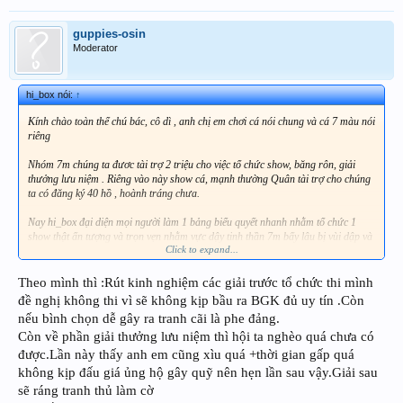
guppies-osin
Moderator
hi_box nói:
↑
Kính chào toàn thể chú bác, cô dì , anh chị em chơi cá nói chung và cá 7 màu nói
riêng
Nhóm 7m chúng ta đươc tài trợ 2 triệu cho việc tổ chức show, băng rôn, giải
thưởng lưu niệm . Riêng vào này show cá, mạnh thường Quân tài trợ cho chúng
ta có đăng ký 40 hồ , hoành tráng chưa.
Nay hi_box đại diện mọi người làm 1 bảng biểu quyết nhanh nhằm tổ chức 1
show thật ấn tượng và trọn vẹn nhằm vực dậy tinh thần 7m bấy lâu bị vùi dập và
Click to expand...
quên lãng.
Anh em hãy nhiệt tình và nhiệt huyết để chúng ta có 1 sân chơi lành mạnh
Theo mình thì :Rút kinh nghiệm các giải trước tổ chức thi mình
nhé
đề nghị không thi vì sẽ không kịp bầu ra BGK đủ uy tín .Còn
nếu bình chọn dễ gây ra tranh cãi là phe đảng.
1. Ngày show cá là ngày nào?
Còn về phần giải thưởng lưu niệm thì hội ta nghèo quá chưa có
2. Ai tình nguyện ráp kệ và rửa hổ chuẩn bị cho show
3. Ai tình nguyện tháo dở kệ sau khi off
được.Lần này thấy anh em cũng xìu quá +thời gian gấp quá
4. Danh sách đăng ký show cá.
không kịp đấu giá ủng hộ gây quỹ nên hẹn lần sau vậy.Giải sau
5. Danh sách đăng ký đấu giá
sẽ ráng tranh thủ làm cờ
6. Phần thưởng là gì? ai sẽ lo đặt phần thưởng