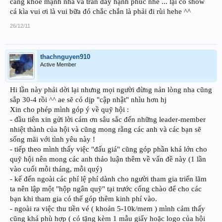
càng khỏe mạnh nha và tràn đây hạnh phúc nhé ... lại có show
cá kìa vui ơi là vui bữa đó chắc chắn là phải đi rùi hehe ^^
26/12/11
thachnguyen910
Active Member
Hi lần này phải dời lại nhưng mọi người đừng nản lòng nha cũng
sắp 30-4 rồi ^^ ae sẽ có dịp "cập nhật" nhìu hơn hj
Xin cho phép mình góp ý về quỹ hội :
- đầu tiên xin gửi lời cám ơn sâu sắc đến những leader-member
nhiệt thành của hội và cũng mong rằng các anh và các bạn sẽ
sống mãi với tình yêu này !
- tiếp theo mình thấy việc "đấu giá" cũng góp phần khá lớn cho
quỹ hội nên mong các anh thảo luận thêm về vấn đề này (1 lần
vào cuối mỗi tháng, mỗi quý)
- kế đến ngoài các phí lệ phí dành cho người tham gia triển lãm
ta nên lập một "hộp ngân quỹ" tại trước cổng chào để cho các
bạn khi tham gia có thể góp thêm kinh phí vào.
- ngoài ra việc thu tiền vé ( khoản 5-10k/mem ) mình cảm thấy
cũng khá phù hợp ( có tặng kèm 1 mẫu giấy hoặc logo của hội