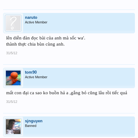
naruto
Active Member
lên diễn đàn đọc bài của anh mà sốc wa'.
thành thực chia bùn cùng anh.
31/5/12
tom90
Active Member
mất con đại ca sao ko buồn hả a ,gắng bó cũng lâu rồi tiếc quá
31/5/12
sjnguyen
Banned