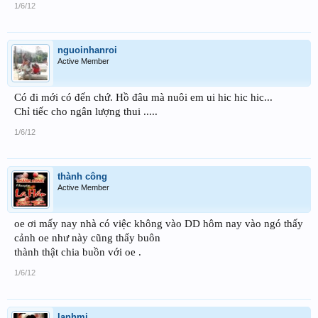
1/6/12
nguoinhanroi
Active Member
Có đi mới có đến chứ. Hồ đâu mà nuôi em ui hic hic hic...
Chỉ tiếc cho ngân lượng thui .....
1/6/12
thành công
Active Member
oe ơi mấy nay nhà có việc không vào DD hôm nay vào ngó thấy
cảnh oe như này cũng thấy buôn
thành thật chia buồn với oe .
1/6/12
lanhmj