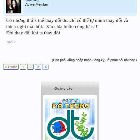
Active Member
Có những thứ k thể thay đổi đc..chỉ có thể tự mình thay đổi và
thich nghi mà thôi.! Xin chia buồn cùng bác.!!!
Đời thay đổi khi ta thay đổi
1/6/12
(Bạn phải đăng nhập hoặc đăng ký để phản hồi bài này.)
< Trước
1
2
3
4
Quảng cáo