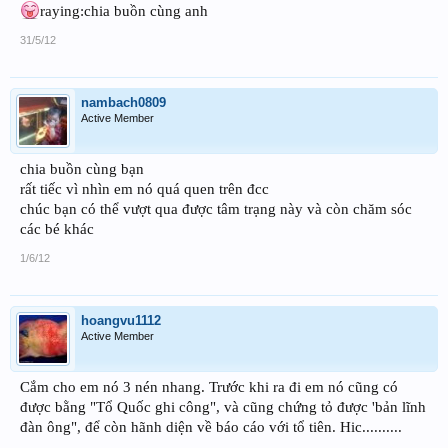
raying:chia buồn cùng anh
31/5/12
nambach0809
Active Member
chia buồn cùng bạn
rất tiếc vì nhìn em nó quá quen trên đcc
chúc bạn có thể vượt qua được tâm trạng này và còn chăm sóc
các bé khác
1/6/12
hoangvu1112
Active Member
Cắm cho em nó 3 nén nhang. Trước khi ra đi em nó cũng có
được bằng "Tổ Quốc ghi công", và cũng chứng tỏ được 'bản lĩnh
đàn ông", để còn hãnh diện về báo cáo với tổ tiên. Hic..........