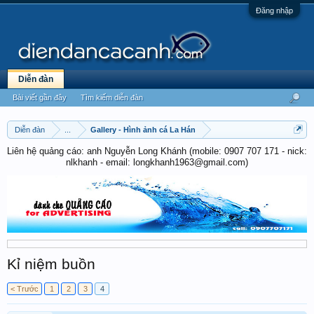
Đăng nhập
Diễn đàn
Bài viết gần đây
Tìm kiếm diễn đàn
Diễn đàn
...
Gallery - Hình ảnh cá La Hán
Liên hệ quảng cáo: anh Nguyễn Long Khánh (mobile: 0907 707 171 - nick:
nlkhanh - email: longkhanh1963@gmail.com)
Kỉ niệm buồn
< Trước
1
2
3
4