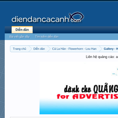
Diễn đàn
Bài viết gần đây
Tìm kiếm diễn đàn
Trang chủ
Diễn đàn
Cá La Hán - Flowerhorn - Lou Han
Gallery -
Liên hệ quảng cáo: 