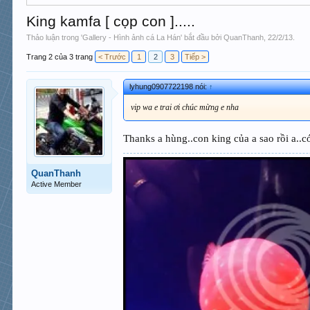
King kamfa [ cọp con ].....
Thảo luận trong '
Gallery - Hình ảnh cá La Hán
' bắt đầu bởi
QuanThanh
,
22/2/13
.
Trang 2 của 3 trang
< Trước
1
2
3
Tiếp >
lyhung0907722198 nói:
↑
vip wa e trai ơi chúc mừng e nha
Thanks a hùng..con king của a sao rồi a..c
QuanThanh
Active Member