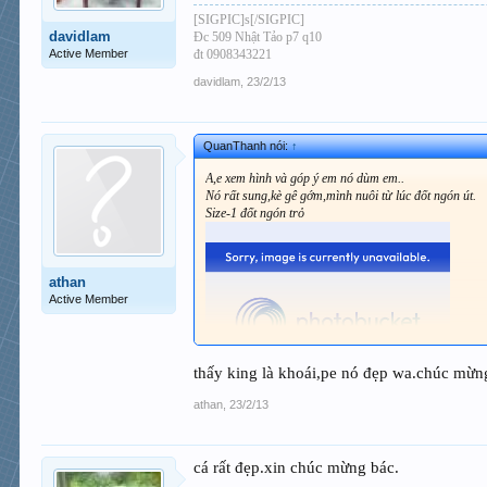
[SIGPIC]s[/SIGPIC]
davidlam
Đc 509 Nhật Tảo p7 q10
Active Member
đt 0908343221
davidlam
,
23/2/13
QuanThanh nói:
↑
A,e xem hình và góp ý em nó dùm em..
Nó rất sung,kè gê gớm,mình nuôi từ lúc đốt ngón út.
Size-1 đốt ngón trỏ
athan
Active Member
thấy king là khoái,pe nó đẹp wa.chúc mừn
[/IMG
athan
,
23/2/13
cá rất đẹp.xin chúc mừng bác.