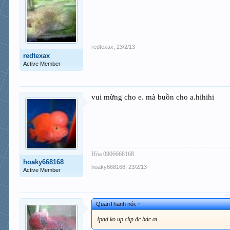
[/IMG
redtexax
,
23/2/13
redtexax
Active Member
vui mừng cho e. mà buồn cho a.hihihi
[/IMG
Hòa 0906668168
hoaky668168
hoaky668168
,
23/2/13
Active Member
[/IMG
QuanThanh nói:
↑
Ipad ko up clip đc bác ơi..