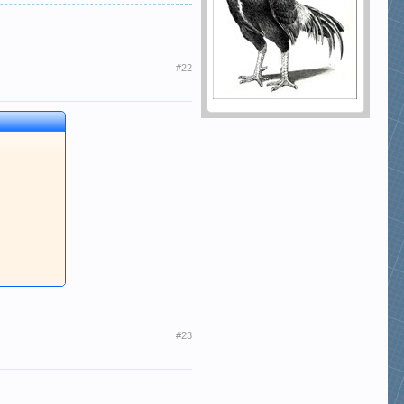
#22
#23