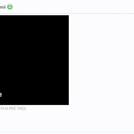
i mà
]
]
N SVĐ PHÚ THỌ)
]