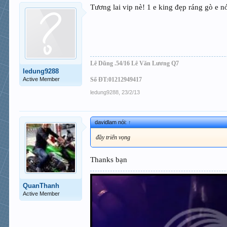
Tương lai vip nè! 1 e king đẹp ráng gò e n
[/IMG
Lê Dũng .54/16 Lê Văn Lương Q7
ledung9288
Active Member
Số ĐT:01212949417
ledung9288
,
23/2/13
[/IMG
davidlam nói:
↑
đầy triển vọng
Thanks bạn
QuanThanh
Active Member
[/IMG