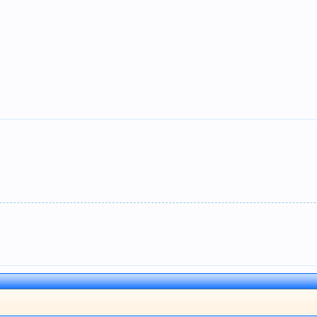
]
]
]