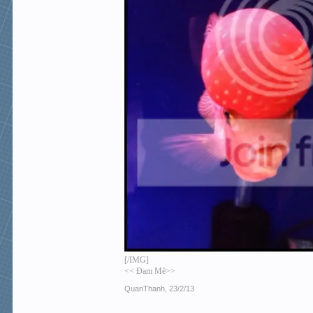
[/IMG
Chúc a,e lun vui vẻ và phát tài...
[/IMG]
<< Đam Mê>>
QuanThanh
,
23/2/13