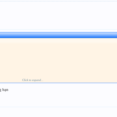
Click to expand...
g bạn
]