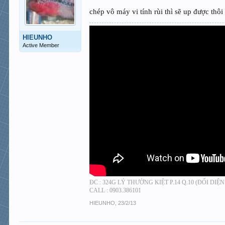
chép vô máy vi tính rùi thì sẽ up được thô
[/IMG
HIEUNHO
Active Member
[/IMG
ĐC : 324G LÝ THƯỜNG KIỆT P.14 Q.10 (ĐỐI DIỆ
[/IMG
CALL : 0903.386101
HIEUNHO
,
23/2/13