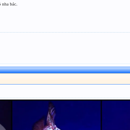
ó nha bác.
]
]
]