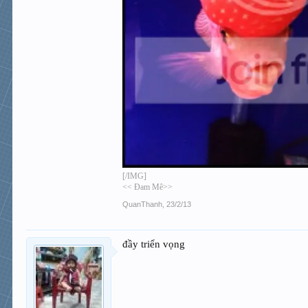
[/IMG]
<< Đam Mê>>
QuanThanh
,
23/2/13
đầy triển vọng