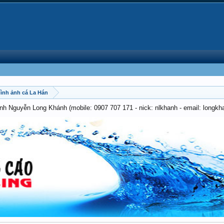
 Hình ảnh cá La Hán
anh Nguyễn Long Khánh (mobile: 0907 707 171 - nick: nlkhanh - email: long