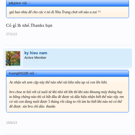
jollyjoker nói:
↑
giá bao nhiu để cho các e nó đi Nha Trang chơi với nào a zai ^^
Có gì lh nhé.Thanks bạn
27/1/13
ky hieu nam
Active Member
truong041185 nói:
↑
Ae nhận xét xem cặp này thế nào nhé.vài bữa nữa up cá con lên hihi.
bro choe m hỏi với cá nuôi từ khi nhỏ tới lớn thì khi nào khoang máy tháng hay
to bằng chừng nào thì cá bắt đầu đẻ được và dấu hiệu nhận biết thế nào vậy. em
có vài con đang nuôi được 5 tháng rồi cũng to rồi àm ko biết khi nào nó có thể
đẻ được. xin bro chỉ dáo. thanks
15/6/13