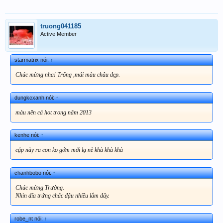
truong041185
Active Member
starmatrix nói:
↑
Chúc mừng nha! Trống ,mái màu châu đẹp.
dungkcxanh nói:
↑
màu nền cá hot trong năm 2013
kenhe nói:
↑
cặp này ra con ko gớm mới lạ nè khà khà khà
chanhbobo nói:
↑
Chúc mừng Trường.
Nhìn dĩa trứng chắc đậu nhiều lắm đây.
robe_nt nói:
↑