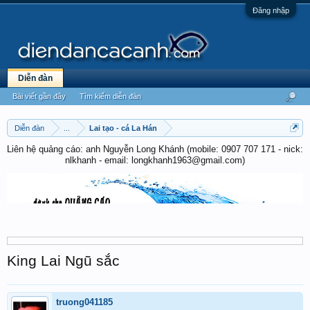
Đăng nhập
Diễn đàn
Bài viết gần đây
Tìm kiếm diễn đàn
Diễn đàn
...
Lai tạo - cá La Hán
Liên hệ quảng cáo: anh Nguyễn Long Khánh (mobile: 0907 707 171 - nick:
nlkhanh - email: longkhanh1963@gmail.com)
King Lai Ngũ sắc
truong041185