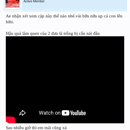
Active Member
Ae nhận xét xem cặp này thế nào nhé.vài bữa nữa up cá con lên
hihi.
Hậu quả làm quen của 2 đưa là trống bị cắn nát đầu
Sau nhiều giờ thì em mái cũng xả