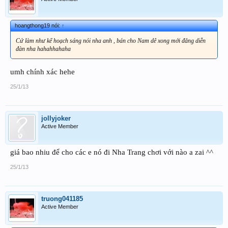
hoangthong19 nói:
↑
Cứ làm như kế hoạch sáng nói nha anh , bán cho Nam dê xong mới đăng diễn
đàn nha hahahhahaha
umh chính xác hehe
25/1/13
jollyjoker
Active Member
giá bao nhiu để cho các e nó đi Nha Trang chơi với nào a zai ^^
25/1/13
truong041185
Active Member