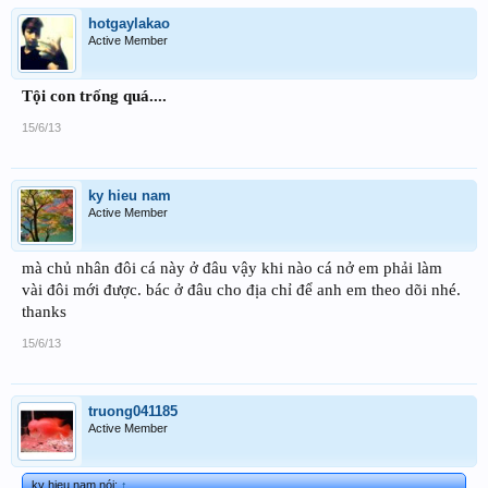
hotgaylakao
Active Member
Tội con trống quá....
15/6/13
ky hieu nam
Active Member
mà chủ nhân đôi cá này ở đâu vậy khi nào cá nở em phải làm
vài đôi mới được. bác ở đâu cho địa chỉ để anh em theo dõi nhé.
thanks
15/6/13
truong041185
Active Member
ky hieu nam nói:
↑