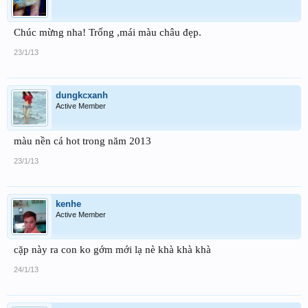
Chúc mừng nha! Trống ,mái màu châu đẹp.
23/1/13
dungkcxanh
Active Member
màu nền cá hot trong năm 2013
23/1/13
kenhe
Active Member
cặp này ra con ko gớm mới lạ nè khà khà khà
24/1/13