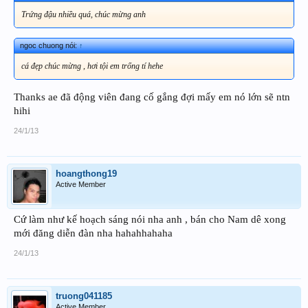
Trứng đậu nhiều quá, chúc mừng anh
ngoc chuong nói:
↑
cá đẹp chúc mừng , hơi tội em trống tí hehe
Thanks ae đã động viên đang cố gắng đợi mấy em nó lớn sẽ ntn
hihi
24/1/13
hoangthong19
Active Member
Cứ làm như kế hoạch sáng nói nha anh , bán cho Nam dê xong
mới đăng diễn đàn nha hahahhahaha
24/1/13
truong041185
Active Member