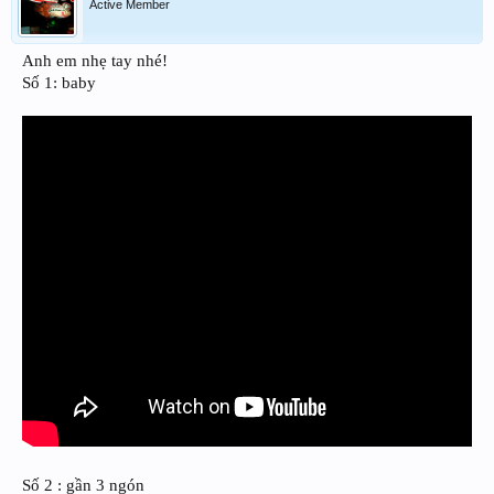
Active Member
Anh em nhẹ tay nhé!
Số 1: baby
Số 2 : gần 3 ngón