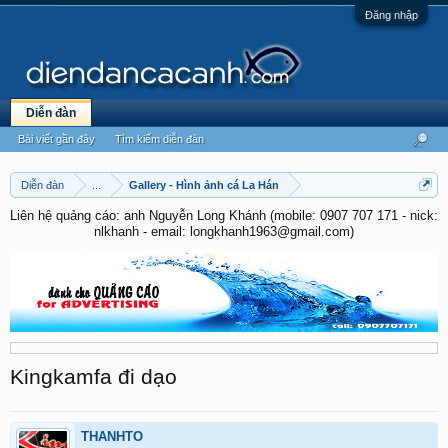
Đăng nhập
Diễn đàn
Bài viết gần đây
Tìm kiếm diễn đàn
Diễn đàn
...
Gallery - Hình ảnh cá La Hán
Liên hệ quảng cáo: anh Nguyễn Long Khánh (mobile: 0907 707 171 - nick:
nlkhanh - email: longkhanh1963@gmail.com)
Kingkamfa đi dạo
THANHTO