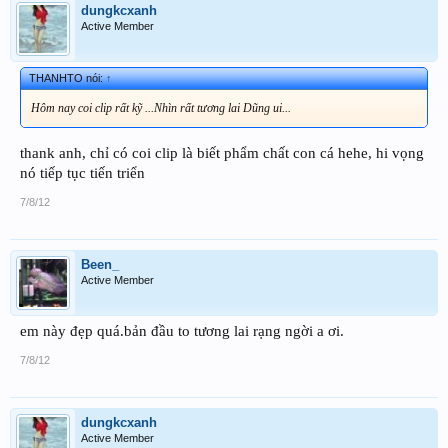
dungkcxanh
Active Member
THANHTO nói:
↑
Hôm nay coi clip rất kỹ ...Nhìn rất tương lai Dũng ui...
thank anh, chỉ có coi clip là biết phẩm chất con cá hehe, hi vọng
nó tiếp tục tiến triển
7/8/12
Been_
Active Member
em này đẹp quá.bản đầu to tương lai rạng ngời a ơi.
7/8/12
dungkcxanh
Active Member