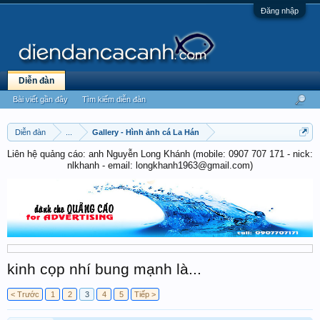
Đăng nhập
Diễn đàn
Bài viết gần đây
Tìm kiếm diễn đàn
Diễn đàn
...
Gallery - Hình ảnh cá La Hán
Liên hệ quảng cáo: anh Nguyễn Long Khánh (mobile: 0907 707 171 - nick:
nlkhanh - email: longkhanh1963@gmail.com)
kinh cọp nhí bung mạnh là...
< Trước
1
2
3
4
5
Tiếp >