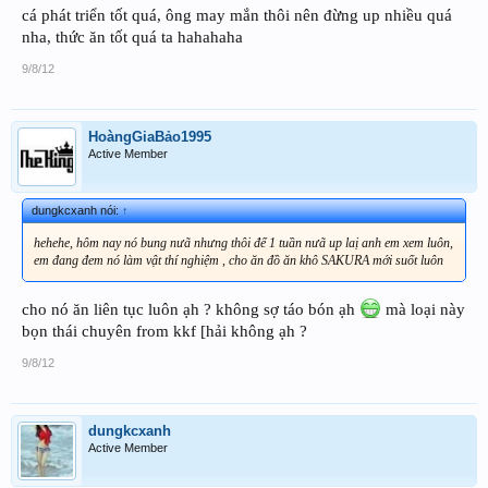
cá phát triển tốt quá, ông may mắn thôi nên đừng up nhiều quá
nha, thức ăn tốt quá ta hahahaha
9/8/12
HoàngGiaBảo1995
Active Member
dungkcxanh nói:
↑
hehehe, hôm nay nó bung nưã nhưng thôi để 1 tuần nưã up laị anh em xem luôn,
em đang đem nó làm vật thí nghiệm , cho ăn đồ ăn khô SAKURA mới suốt luôn
cho nó ăn liên tục luôn ạh ? không sợ táo bón ạh
mà loại này
bọn thái chuyên from kkf [hải không ạh ?
9/8/12
dungkcxanh
Active Member