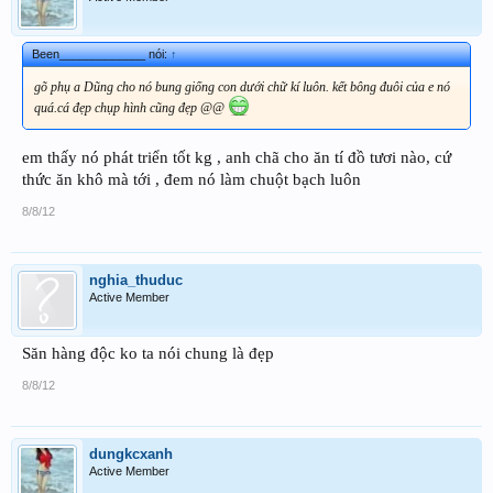
Been_____________ nói:
↑
gõ phụ a Dũng cho nó bung giống con dưới chữ kí luôn. kết bông đuôi của e nó
quá.cá đẹp chụp hình cũng đẹp @@
em thấy nó phát triển tốt kg , anh chã cho ăn tí đồ tươi nào, cứ
thức ăn khô mà tới , đem nó làm chuột bạch luôn
8/8/12
nghia_thuduc
Active Member
Săn hàng độc ko ta nói chung là đẹp
8/8/12
dungkcxanh
Active Member