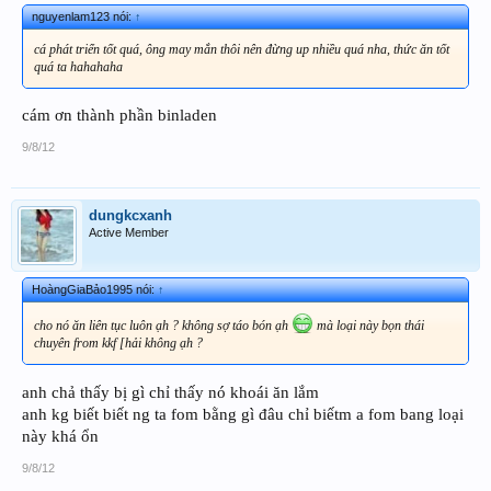
nguyenlam123 nói:
↑
cá phát triển tốt quá, ông may mắn thôi nên đừng up nhiều quá nha, thức ăn tốt
quá ta hahahaha
cám ơn thành phần binladen
9/8/12
dungkcxanh
Active Member
HoàngGiaBảo1995 nói:
↑
cho nó ăn liên tục luôn ạh ? không sợ táo bón ạh
mà loại này bọn thái
chuyên from kkf [hải không ạh ?
anh chả thấy bị gì chỉ thấy nó khoái ăn lắm
anh kg biết biết ng ta fom bằng gì đâu chỉ biếtm a fom bang loại
này khá ổn
9/8/12