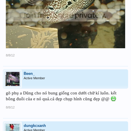
8/8/12
Been_
Active Member
gõ phụ a Dũng cho nó bung giống con dưới chữ kí luôn. kết
bông đuôi của e nó quá.cá đẹp chụp hình cũng đẹp @@
8/8/12
dungkcxanh
Active Member