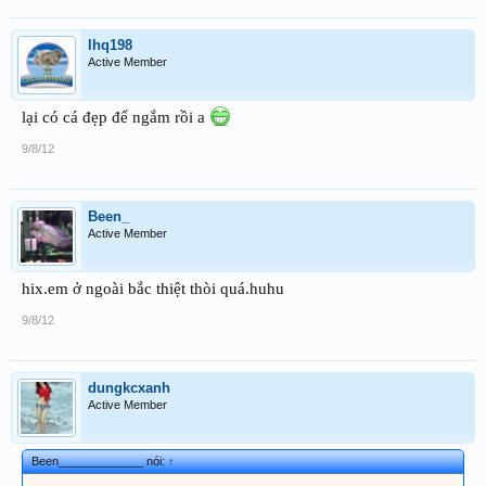
lhq198
Active Member
lại có cá đẹp để ngắm rồi a
9/8/12
Been_
Active Member
hix.em ở ngoài bắc thiệt thòi quá.huhu
9/8/12
dungkcxanh
Active Member
Been_____________ nói:
↑