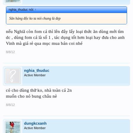
nghia_thuduc nói:
↑
Săn hàng độc ko ta nói chung là đẹp
nếu Nghiã còn fom cá thì lên đây lấy loại thức ăn dùng mới tìm
dc , dùng fom cá là số 1 , tác dụng tốt hơn loại hay đưa cho anh
Vinh mà giá rẻ qua mục mua bán coi nhé
8/8/12
nghia_thuduc
Active Member
có cho dùng thữ ko, nhà toàn cá 2n
muốn cho nó bung châu nè
8/8/12
dungkcxanh
Active Member