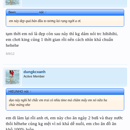
Been_____________ nói:
↑
em này đẹp quá.bản đầu to tương lai rạng ngời a ơi.
tạm thời em nó là đẹp còn sau này thì kg dám nói trc hihihihi,
em chơi king củng 1 thời gian rồi nên cách nhìn khá chuẩn
hehehe
8/8/12
dungkcxanh
Active Member
HIEUNHO nói:
↑
dạo này nghỉ hè chắc em trai có nhìu time mà chăm mấy em nó nữa ha
chúc mừng nhe
em đi làm lại rồi anh ơi, em này cho ăn ngày 2 bưã và thay nước
thôi hêhehe củng kg mệt vì nó khá dễ nuôi, em cho ăn đồ ăn
khô 100% luôn