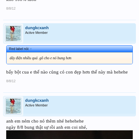
8/8/12
dungkcxanh
Active Member
Red label nói:
↑
dây điện nhiều quá .gõ cho e nó bung hơn
bấy bột cua e thế nào củng có con đẹp hơn thế này mà hehehe
8/8/12
dungkcxanh
Active Member
anh em ném cho nó thêm nhé hehehehe
ngày 8/8 bung thật sự rồi anh em coi nhé,