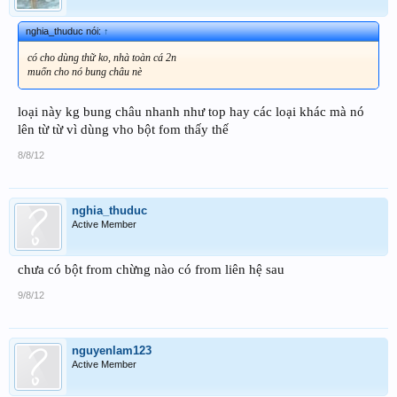
nghia_thuduc nói:
↑
có cho dùng thữ ko, nhà toàn cá 2n
muốn cho nó bung châu nè
loại này kg bung châu nhanh như top hay các loại khác mà nó
lên từ từ vì dùng vho bột fom thấy thế
8/8/12
nghia_thuduc
Active Member
chưa có bột from chừng nào có from liên hệ sau
9/8/12
nguyenlam123
Active Member