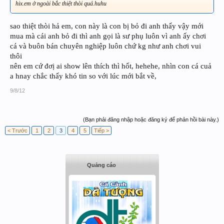
hix.em ở ngoài bắc thiệt thòi quá.huhu
sao thiệt thòi hả em, con này là con bị bỏ đi anh thấy vậy mới
mua mà cái anh bỏ đi thì anh gọi là sư phụ luôn vì anh ấy chơi
cá và buôn bán chuyên nghiệp luôn chứ kg như anh chơi vui
thôi
nên em cứ đơị ai show lên thích thì hốt, hehehe, nhìn con cá cuả
a hnay chắc thấy khó tin so với lúc mới bắt về,
9/8/12
(Bạn phải đăng nhập hoặc đăng ký để phản hồi bài này.)
< Trước
1
2
3
4
5
Tiếp >
Quảng cáo